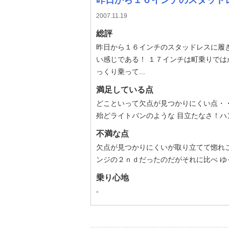
昨日から１６インチのスタッドレ
2007.11.19
総評
昨日から１６インチのスタッドレスに履
い感じである！ １７インチは町乗りでは
っくり乗って...
満足している点
どこといって欠点が見つかりにくい点・
殆どライトバンのような 目立たなさ！ハ
不満な点
欠点が見つかりにくいが取り立てて惚れ
ンジの２ｎｄだったのだがそれに比べ 
乗り心地
-