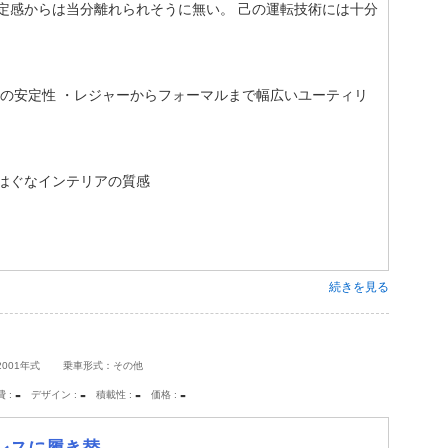
定感からは当分離れられそうに無い。 己の運転技術には十分
での安定性 ・レジャーからフォーマルまで幅広いユーティリ
はぐなインテリアの質感
続きを見る
001年式
乗車形式：その他
-
-
-
-
費
デザイン
積載性
価格