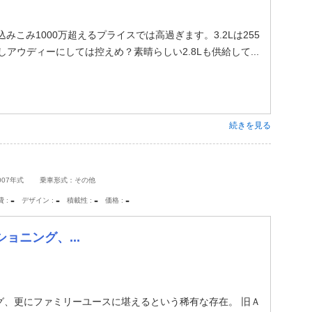
も込みこみ1000万超えるプライスでは高過ぎます。3.2Lは255
アウディーにしては控えめ？素晴らしい2.8Lも供給して...
続きを見る
007年式
乗車形式：その他
-
-
-
-
費
デザイン
積載性
価格
ョニング、...
グ、更にファミリーユースに堪えるという稀有な存在。 旧Ａ