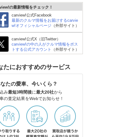
rview!の最新情報をチェック！
carview!公式Facebook
最新のクルマ情報をお届けするcarvie
w!オフィシャルページ
（外部サイト）
carview!公式X（旧Twitter）
carview!の中の人がクルマ情報をポス
トする公式アカウント
（外部サイト）
なたにおすすめのサービス
あなたの愛車、今いくら？
込み
最短3時間後
に
最大20社
から
車の査定結果をWebでお知らせ！