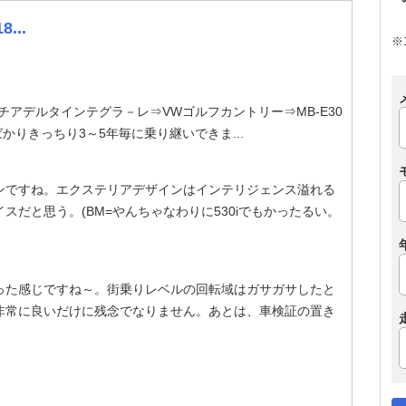
...
※
⇒ランチアデルタインテグラ－レ⇒VWゴルフカントリー⇒MB-E30
と中古ばかりきっちり3～5年毎に乗り継いできま...
ンですね。エクステリアデザインはインテリジェンス溢れる
だと思う。(BM=やんちゃなわりに530iでもかったるい。
った感じですね～。街乗りレベルの回転域はガサガサしたと
非常に良いだけに残念でなりません。あとは、車検証の置き