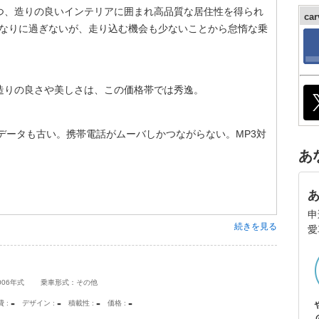
つ、造りの良いインテリアに囲まれ高品質な居住性を得られ
ca
れなりに過ぎないが、走り込む機会も少ないことから怠惰な乗
造りの良さや美しさは、この価格帯では秀逸。
図データも古い。携帯電話がムーバしかつながらない。MP3対
あ
申
続きを見る
愛
006年式
乗車形式：その他
-
-
-
-
費
デザイン
積載性
価格