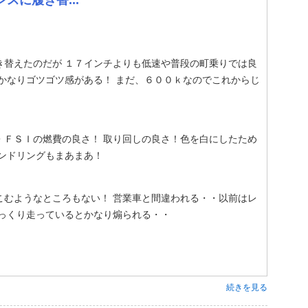
スに履き替...
き替えたのだが １７インチよりも低速や普段の町乗りでは良
かなりゴツゴツ感がある！ まだ、６００ｋなのでこれからじ
・ＦＳＩの燃費の良さ！ 取り回しの良さ！色を白にしたため
ンドリングもまあまあ！
こむようなところもない！ 営業車と間違われる・・以前はレ
ゆっくり走っているとかなり煽られる・・
続きを見る