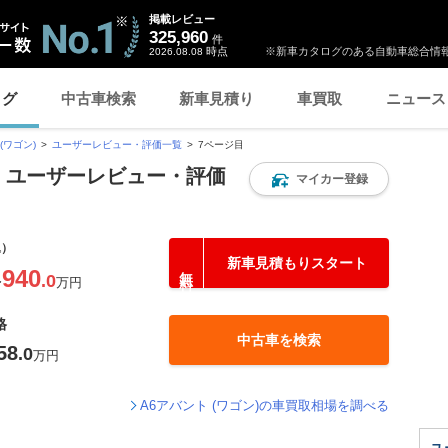
掲載レビュー
325,960
件
時点
※新車カタログのある自動車総合情報
2026.08.08
ログ
中古車検索
新車見積り
車買取
ニュース
(ワゴン)
ユーザーレビュー・評価一覧
7ページ目
ン) ユーザーレビュー・評価
マイカー登録
込）
新車見積もりスタート
940
.0
〜
万円
格
中古車を検索
58
.0
万円
A6アバント (ワゴン)の車買取相場を調べる