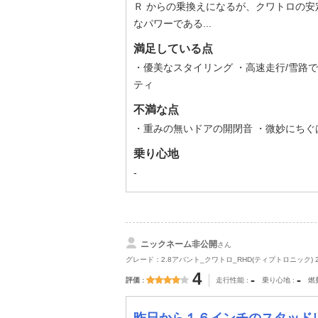
Ｒ からの乗換えになるが、クワトロの安
なパワーである...
満足している点
・優美なスタイリング ・高速走行/雪路
ティ
不満な点
・重みの無いドアの開閉音 ・微妙にちぐ
乗り心地
-
ニックネーム非公開
さん
グレード：2.8アバント_クワトロ_RHD(ティプトロニック) 2
4
-
-
評価
走行性能
乗り心地
燃