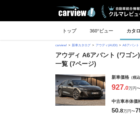
トップ
360°ビュー
カタ
carview!
新車カタログ
アウディ(AUDI)
A6アバント 
アウディ A6アバント (ワゴ
一覧 (7ページ)
新車価格
（税
927
.0
万円
中古車本体価
50
7
.8
万円
〜