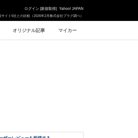
ログイン
[
新規取得
]
Yahoo! JAPAN
サイト5社との比較（2026年2月株式会社プラグ調べ）
オリジナル記事
マイカー