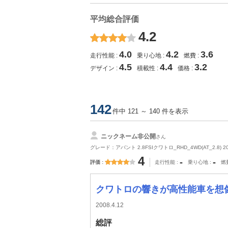
平均総合評価
4.2
4.0
4.2
3.6
走行性能
乗り心地
燃費
4.5
4.4
3.2
デザイン
積載性
価格
142
件中 121 ～ 140 件を表示
ニックネーム非公開
さん
グレード：アバント 2.8FSIクワトロ_RHD_4WD(AT_2.8) 2
4
-
-
評価
走行性能
乗り心地
燃
クワトロの響きが高性能車を想像
2008.4.12
総評