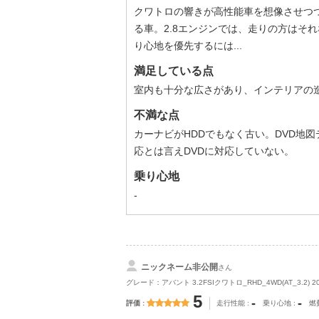
クワトロの響きが高性能車を想像させつ
る車。2.8エンジンでは、走りの方はそ
り心地を優先するには...
満足している点
室内も十分な広さがあり、インテリアの
不満な点
カーナビがHDDでもなく古い。DVD地
応とは言えDVDに対応していない。
乗り心地
-
ニックネーム非公開
さん
グレード：アバント 3.2FSIクワトロ_RHD_4WD(AT_3.2) 2
5
-
-
評価
走行性能
乗り心地
燃