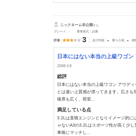
ニックネーム非公開
さん
グレード：-
乗車形式：試乗
3
-
-
評価
走行性能
乗り心地
燃
日本にはない本当の上級ワゴン アウディーの中でも大型の部類に入
2008.3.8
総評
日本にはない本当の上級ワゴン アウディ
とは違い上質感が漂ってきます。広さも現
後席も広く、荷室...
満足している点
3.2Lは直噴エンジンとなりイメージ的
ゃないA3の3.2Lはスポーツ性が高く
車格にマッチし...