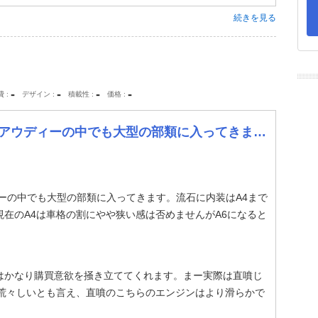
続きを見る
-
-
-
-
費
デザイン
積載性
価格
ってきます。流石に内装はA4までとは違い上質感が漂ってきます。広さも現在のA4は車格の割
ーの中でも大型の部類に入ってきます。流石に内装はA4まで
在のA4は車格の割にやや狭い感は否めませんがA6になると
にはかなり購買意欲を掻き立ててくれます。まー実際は直噴じ
少し荒々しいとも言え、直噴のこちらのエンジンはより滑らかで