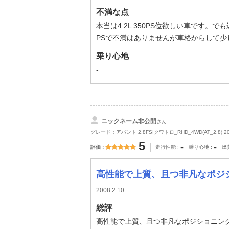
不満な点
本当は4.2L 350PS位欲しい車です。で
PSで不満はありませんが車格からして少し
乗り心地
-
ニックネーム非公開
さん
グレード：アバント 2.8FSIクワトロ_RHD_4WD(AT_2.8) 2
5
-
-
評価
走行性能
乗り心地
燃
高性能で上質、且つ非凡なポジシ
2008.2.10
総評
高性能で上質、且つ非凡なポジショニン