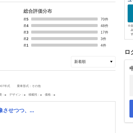
ユ
総合評価分布
星5
70
件
星4
48
件
※
星3
17
件
星2
3
件
星1
4
件
ロ
007年式
乗車形式：その他
-
-
-
-
費
デザイン
積載性
価格
させつつ、...