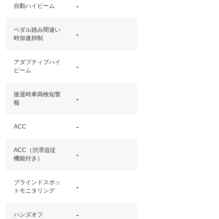
-
自動ハイビーム
ペダル踏み間違い
-
時加速抑制
アダプティブハイ
-
ビーム
後退時車両検知警
-
報
-
ACC
ACC（渋滞追従
-
機能付き）
ブラインドスポッ
-
トモニタリング
-
ハンズオフ