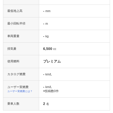
-
最低地上高
mm
-
最小回転半径
m
-
車両重量
kg
6,500
排気量
cc
プレミアム
使用燃料
-
カタログ燃費
km/L
-
ユーザー実燃費
km/L
※投稿数
0件
ユーザー実燃費とは？
2
乗車人数
名