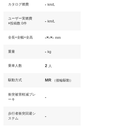
-
カタログ燃費
km/L
ユーザー実燃費
-
km/L
※投稿数 0件
-×-×-
全長×全幅×全高
mm
-
重量
kg
2
乗車人数
人
MR
駆動方式
（後輪駆動）
衝突被害軽減ブレ
-
ーキ
歩行者衝突回避シ
-
ステム