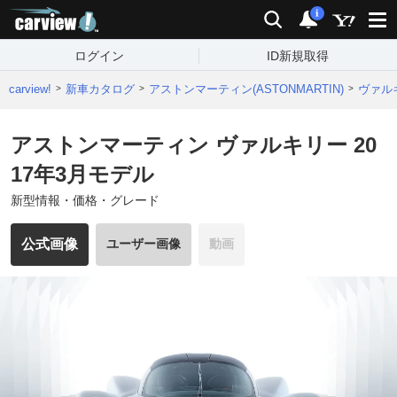
carview!
検索
通知
i
ログイン
ID新規取得
carview!
新車カタログ
アストンマーティン(ASTONMARTIN)
ヴァル
アストンマーティン ヴァルキリー 20
17年3月モデル
新型情報・価格・グレード
公式画像
ユーザー画像
動画