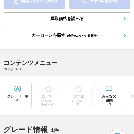
新車見積り(無料)
中古車を検索
買取価格を調べる
カーローンを探す
（金利0.9％〜）外部サイト
コンテンツメニュー
ヴァルキリー
グレード一覧
ユーザー
専門家
みんなの
リ
1件
レビュー
レビュー
質問
-
0件
2件
評価
0件
グレード情報
1件