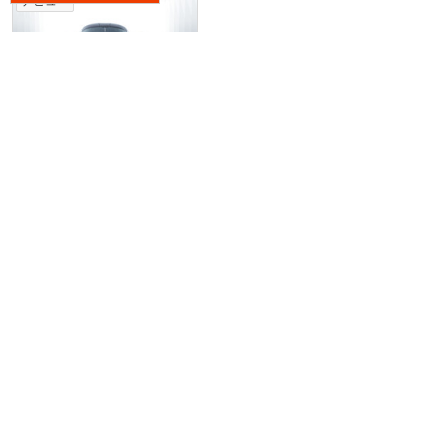
デビュー
2017年3月〜デビュー
みんなの質問
2件
ヴァルキリー
1
7
回答受付終了
解
アストンマーティン ヴァルキリーは、 フォーミ
自
ュラーカーのエンジンを搭載。 ボディは、 ハイ
ど
パーカー ル・マン Gr.1prototype等とともに想定
か