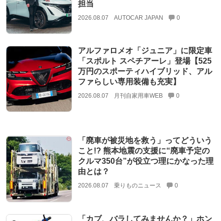
担当
2026.08.07
AUTOCAR JAPAN
0
アルファロメオ「ジュニア」に限定車
「スポルト スペチアーレ」登場【525
万円のスポーティハイブリッド、アル
ファらしい専用装備も充実】
2026.08.07
月刊自家用車WEB
0
「廃車が被災地を救う」ってどういう
こと!? 熊本地震の支援に“廃車予定の
クルマ350台”が役立つ理にかなった理
由とは？
2026.08.07
乗りものニュース
0
「カブ、バラしてみませんか？」ホン