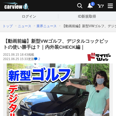
carview!
検索
通知
i
ログイン
ID新規取得
トップ
ニュース
業界ニュース
【動画前編】新型VWゴルフ、デジ
【動画前編】新型VWゴルフ、デジタルコックピッ
トの使い勝手は？｜内外装CHECK編｜
2021.06.15 18:43
掲載
2021.06.25 15:33
更新
2