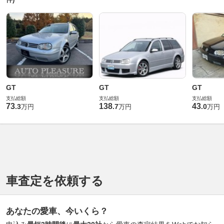
GT
GT
GT
支払総額
支払総額
支払総額
73
138
43
.
3
.
7
.
0
万円
万円
万円
車査定を依頼する
あなたの愛車、今いくら？