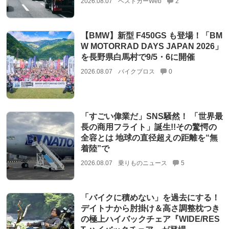
2026.08.07
ベストカーWeb
2
【BMW】新型 F450GS も登場！「BM
W MOTORRAD DAYS JAPAN 2026」
を長野県白馬村で9/5・6に開催
2026.08.07
バイクブロス
0
「すごい偉業だ」SNS騒然！ 「世界最
長の商用フライト」誕生!!その驚愕の
全容とは 地球の直径超えの距離を“無
着陸”で
2026.08.07
乗りものニュース
5
「バイクに積めない」を過去にする！
デイトナから肘掛け＆高さ調整枕つき
の極上ハイバックチェア『WIDE/RES