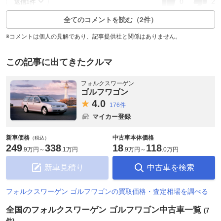
0
2
返信1件
全てのコメントを読む（2件）
※コメントは個人の見解であり、記事提供社と関係はありません。
この記事に出てきたクルマ
フォルクスワーゲン
ゴルフワゴン
4.
0
176件
マイカー登録
新車価格
中古車本体価格
（税込）
249
338
18
118
.
9万円
～
.
1万円
.
9万円
～
.
0万円
新車見積り
中古車を検索
フォルクスワーゲン ゴルフワゴンの買取価格・査定相場を調べる
全国のフォルクスワーゲン ゴルフワゴン中古車一覧
(7
件)