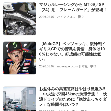
マジカルレーシングから MT-09／SP
（24）用「フレームガード」が登場！
2026.08.07
バイクブロス
0
【MotoGP】ベッツェッキ、復帰戦イ
ギリスGPでの苦戦を覚悟「身体は10
0％じゃない。好成績の可能性は低
い」
2026.08.07
motorsport.com 日本版
2
お盆休みの高速道路はやはり激混み!!
中央道で2回45kmの渋滞予測！ 快
適ドライブのために「絶対走っちゃダ
メ」な時間帯はいつ？