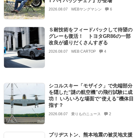
T ハイバックチェア』が登場
2026.08.07
WEBヤングマシン
6
Ｓ耐技術をフィードバックして待望の
グレーも復活！ トヨタGR86の一部
改良が盛りだくさんすぎる
2026.08.07
WEB CARTOP
4
シコルスキー「モザイク」で先端部分
を隠した“謎の航空機”の飛行試験に成
功！ いろいろな場面で“使える”機体目
指す？
2026.08.07
乗りものニュース
2
ブリヂストン、熊本地震の被災地支援