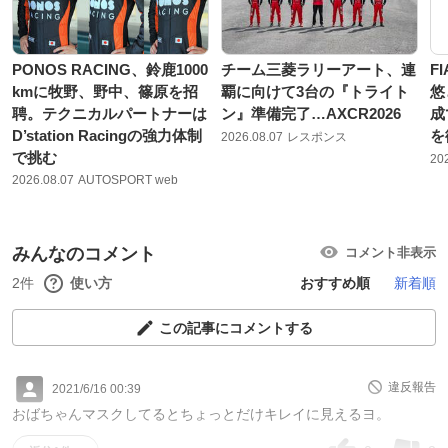
PONOS RACING、鈴鹿1000
チーム三菱ラリーアート、連
F
kmに牧野、野中、篠原を招
覇に向けて3台の『トライト
悠
聘。テクニカルパートナーは
ン』準備完了…AXCR2026
成
D’station Racingの強力体制
を
2026.08.07
レスポンス
で挑む
20
2026.08.07
AUTOSPORT web
みんなのコメント
コメント非表示
2件
使い方
おすすめ順
新着順
この記事にコメントする
違反報告
2021/6/16 00:39
おばちゃんマスクしてるとちょっとだけキレイに見えるヨ。