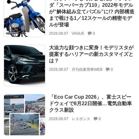
ダ「スーパーカブ110」2022年モデル
が“解体組み立てパズル”に!? 内部構造
まで覗ける1／12スケールの精密モデ
ルが登場
2026.08.07
VAGUE
0
大迫力な顔つきに変身！モデリスタが
提案するハリアーの新カスタマイズと
は？
2026.08.07
月刊自家用車WEB
0
「Eco Car Cup 2026」、富士スピー
ドウェイで8月22日開催…電気自動車
クラス新設
2026.08.07
レスポンス
0