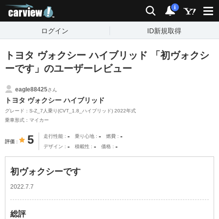
carview!
検索
通知
i
ログイン
ID新規取得
トヨタ ヴォクシー ハイブリッド 「初ヴォクシ
ーです」のユーザーレビュー
eagle88425
さん
トヨタ ヴォクシー ハイブリッド
グレード：S-Z_7人乗り(CVT_1.8_ハイブリッド) 2022年式
乗車形式：マイカー
-
-
-
5
走行性能
乗り心地
燃費
評価
-
-
-
デザイン
積載性
価格
初ヴォクシーです
2022.7.7
総評