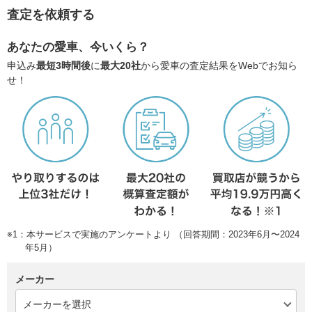
査定を依頼する
あなたの愛車、今いくら？
申込み
最短3時間後
に
最大20社
から愛車の査定結果をWebでお知ら
せ！
※1：本サービスで実施のアンケートより （回答期間：2023年6月〜2024
年5月）
メーカー