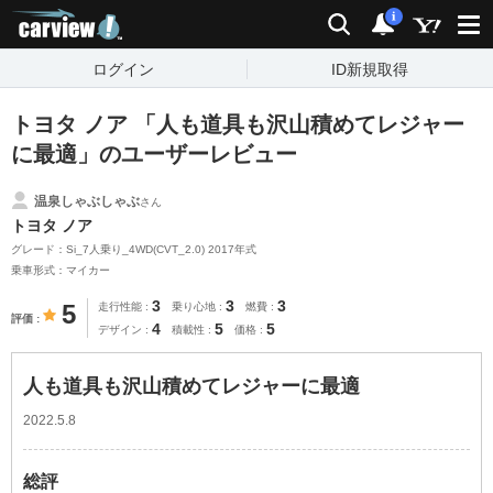
carview!
検索
通知
i
ログイン
ID新規取得
トヨタ ノア 「人も道具も沢山積めてレジャー
に最適」のユーザーレビュー
温泉しゃぶしゃぶ
さん
トヨタ ノア
グレード：Si_7人乗り_4WD(CVT_2.0) 2017年式
乗車形式：マイカー
3
3
3
5
走行性能
乗り心地
燃費
評価
4
5
5
デザイン
積載性
価格
人も道具も沢山積めてレジャーに最適
2022.5.8
総評