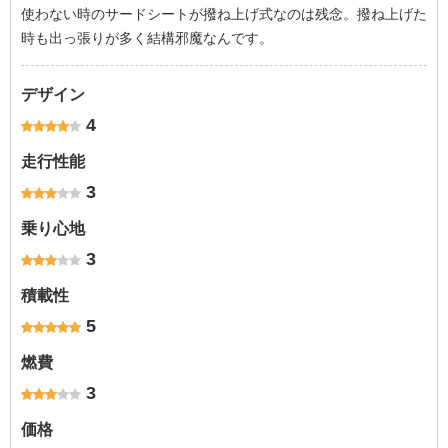
使わない時のサードシートが撥ね上げ式なのは残念。撥ね上げた
時も出っ張りが多く結構邪魔なんです。
デザイン
4
走行性能
3
乗り心地
3
積載性
5
燃費
3
価格