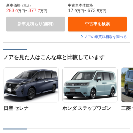
新車価格
中古車本体価格
（税込）
283
377
17
673
.0
.7
.9
.8
万円〜
万円
万円〜
万円
新車見積もり(無料)
中古車を検索
ノアの車買取相場を調べる
ノアを見た人はこんな車と比較しています
日産 セレナ
ホンダ ステップワゴン
三菱 