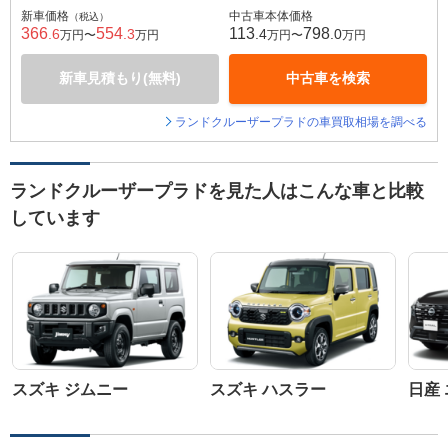
新車価格
中古車本体価格
（税込）
366
554
113
798
.6
.3
.4
.0
万円〜
万円
万円〜
万円
新車見積もり(無料)
中古車を検索
ランドクルーザープラドの車買取相場を調べる
ランドクルーザープラドを見た人はこんな車と比較
しています
スズキ ジムニー
スズキ ハスラー
日産