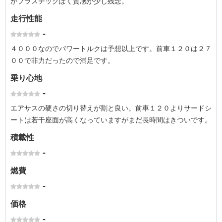
がプラスチックぽく質感が少し残念。
走行性能
-
４０００なのでパワートルクは予想以上です。前車１２０は２７
００で非力だったので満足です。
乗り心地
-
エアサスの硬さの切り替えが割と良い。前車１２０よりサードシ
ートは若干座面が高くなっていますがまだ長時間はきついです。
積載性
-
燃費
-
価格
-