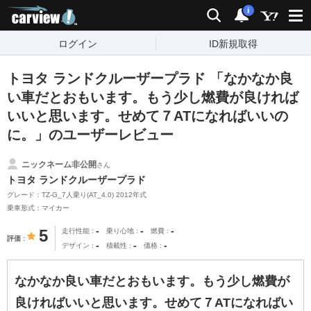
carview!
検索
通知
i
ログイン
ID新規取得
トヨタ ランドクルーザープラド 「なかなか良
い車だとおもいます。もう少し燃費が良ければ
いいと思います。せめて７ATになればいいの
に。」のユーザーレビュー
ニックネーム非公開
さん
トヨタ ランドクルーザープラド
グレード：TZ-G_7人乗り(AT_4.0) 2012年式
乗車形式：マイカー
-
-
-
5
走行性能
乗り心地
燃費
評価
-
-
-
デザイン
積載性
価格
なかなか良い車だとおもいます。もう少し燃費が
良ければいいと思います。せめて７ATになればい