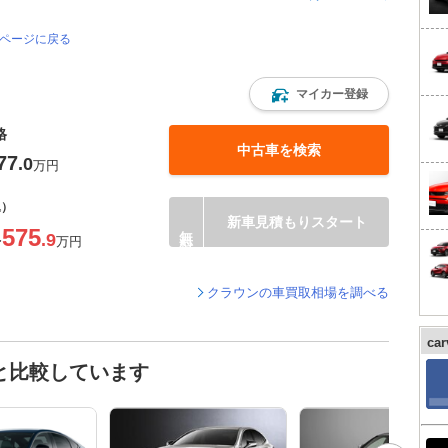
のページに戻る
マイカー登録
格
中古車を検索
77
.0
万円
込）
新車見積もりスタート
575
.9
〜
万円
クラウンの車買取相場を調べる
ca
と比較しています