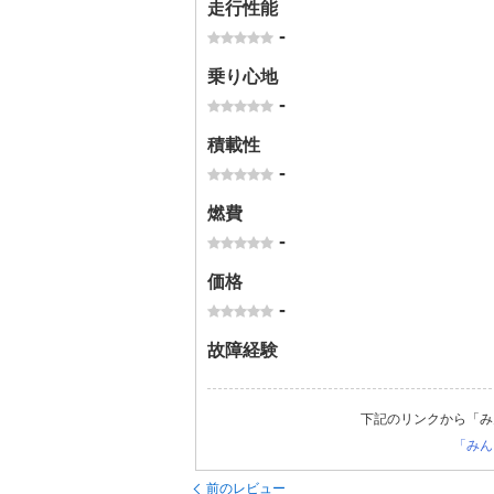
走行性能
-
乗り心地
-
積載性
-
燃費
-
価格
-
故障経験
下記のリンクから「み
「みん
前のレビュー