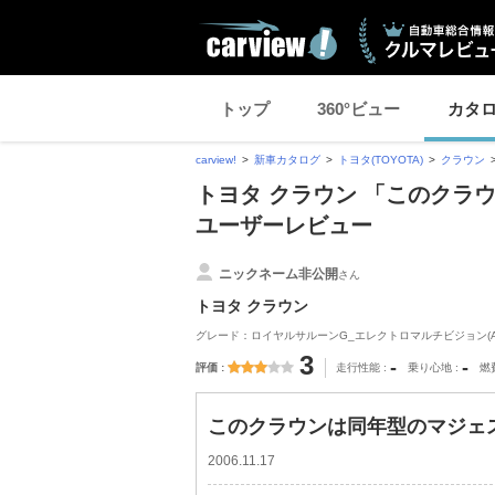
トップ
360°ビュー
カタ
carview!
新車カタログ
トヨタ(TOYOTA)
クラウン
トヨタ クラウン 「このクラウ
ユーザーレビュー
ニックネーム非公開
さん
トヨタ クラウン
グレード：ロイヤルサルーンG_エレクトロマルチビジョン(AT_3
3
-
-
評価
走行性能
乗り心地
燃
このクラウンは同年型のマジェス
2006.11.17