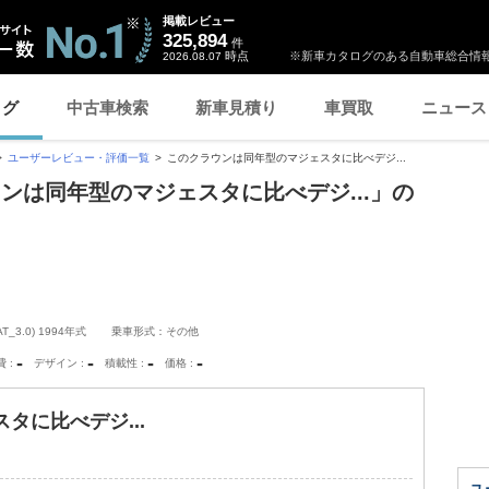
掲載レビュー
325,894
件
時点
※新車カタログのある自動車総合情報
2026.08.07
ログ
中古車検索
新車見積り
車買取
ニュース
ユーザーレビュー・評価一覧
このクラウンは同年型のマジェスタに比べデジ...
ンは同年型のマジェスタに比べデジ...」の
.0) 1994年式
乗車形式：その他
-
-
-
-
費
デザイン
積載性
価格
タに比べデジ...