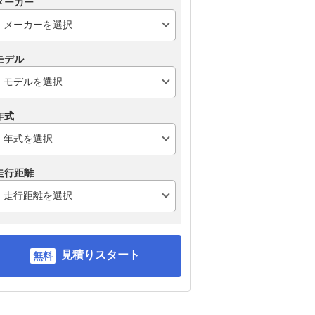
メーカー
モデル
年式
走行距離
見積りスタート