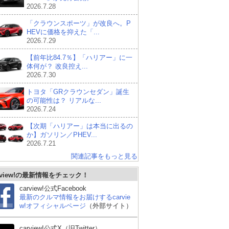
2026.7.28
「クラウンスポーツ」が改良へ。P
HEVに価格を抑えた「...
2026.7.29
【前年比84.7％】「ハリアー」に一
体何が？ 改良控え...
2026.7.30
トヨタ「GRクラウンセダン」誕生
の可能性は？ リアルな...
2026.7.24
【次期「ハリアー」は本当に出るの
か】ガソリン／PHEV...
2026.7.21
関連記事をもっと見る
rview!の最新情報をチェック！
carview!公式Facebook
最新のクルマ情報をお届けするcarvie
w!オフィシャルページ
（外部サイト）
carview!公式X（旧Twitter）