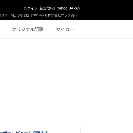
ログイン
[
新規取得
]
Yahoo! JAPAN
サイト5社との比較（2026年2月株式会社プラグ調べ）
オリジナル記事
マイカー