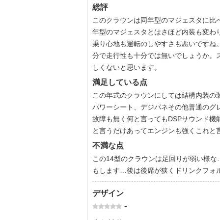
総評
このクラウンは同年型のマジェスタに比
年型のマジェスタとはさほど内装も変わ
乗り心地も運転のしやすさも悪いですね
分で走行性も十分では無いでしょうか。
しくないと思います。
満足している点
この年式のクラウンにしては結構内装の
パワーシート、デジパネその他普通のグ
故障も無く何と言ってもDSPサウンド
と言うだけあってエンジンも強くこれと
不満な点
この14型のクラウンは足回りが弱い様
もします…後は後席が狭くドリンクフォ
デザイン
-