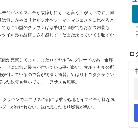
ユ
べデジパネやマルチが故障しにくいと言う所が良いです。同
りは無いがやはりセルシオやシーマ、マジェスタに比べると
。でもこの型のクラウンはは手頃な値段でなおかつ内装も十
※
スタイル形も結構古さを感じずまだまだ乗っていても恥ずか
ロ
装備が充実してます。またロイヤルGのグレードの為、全席
レードには無い装備が付いている事が良い。マルチも今の所
機能が付いているので音が物凄く綺麗。やはりトヨタクラウン
言った故障も無いです。エアサスも無事。
な…クラウンでエアサスの割には乗り心地もイマイチな様な気
ルダーが付けれない。後は思ったより燃費が悪い。