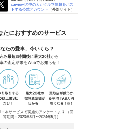
carview!の中の人がクルマ情報をポス
トする公式アカウント
（外部サイト）
ダン
レクサス ISハイブリッ
スバル WRX S4
レ
なたにおすすめのサービス
ド
ド
あなたの愛車、今いくら？
込み
最短3時間後
に
最大20社
から
車の査定結果をWebでお知らせ！
1：本サービスで実施のアンケートより （回
答期間：2023年6月〜2024年5月）