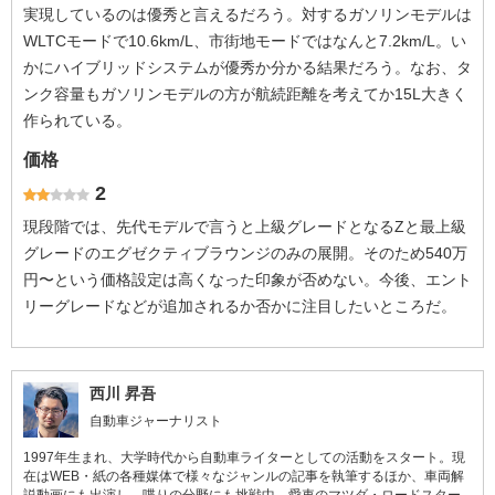
実現しているのは優秀と言えるだろう。対するガソリンモデルは
WLTCモードで10.6km/L、市街地モードではなんと7.2km/L。い
かにハイブリッドシステムが優秀か分かる結果だろう。なお、タ
ンク容量もガソリンモデルの方が航続距離を考えてか15L大きく
作られている。
価格
2
現段階では、先代モデルで言うと上級グレードとなるZと最上級
グレードのエグゼクティブラウンジのみの展開。そのため540万
円〜という価格設定は高くなった印象が否めない。今後、エント
リーグレードなどが追加されるか否かに注目したいところだ。
西川 昇吾
自動車ジャーナリスト
1997年生まれ、大学時代から自動車ライターとしての活動をスタート。現
在はWEB・紙の各種媒体で様々なジャンルの記事を執筆するほか、車両解