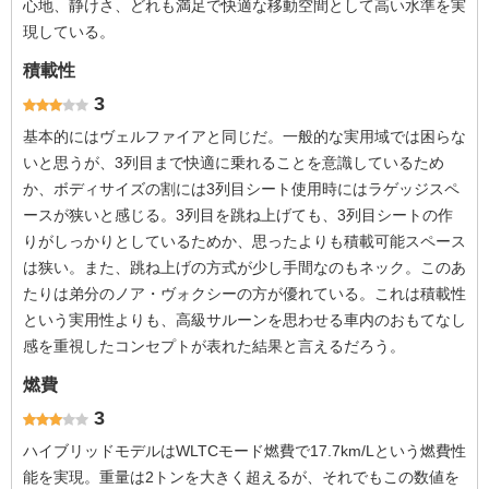
心地、静けさ、どれも満足で快適な移動空間として高い水準を実
現している。
積載性
3
基本的にはヴェルファイアと同じだ。一般的な実用域では困らな
いと思うが、3列目まで快適に乗れることを意識しているため
か、ボディサイズの割には3列目シート使用時にはラゲッジスペ
ースが狭いと感じる。3列目を跳ね上げても、3列目シートの作
りがしっかりとしているためか、思ったよりも積載可能スペース
は狭い。また、跳ね上げの方式が少し手間なのもネック。このあ
たりは弟分のノア・ヴォクシーの方が優れている。これは積載性
という実用性よりも、高級サルーンを思わせる車内のおもてなし
感を重視したコンセプトが表れた結果と言えるだろう。
燃費
3
ハイブリッドモデルはWLTCモード燃費で17.7km/Lという燃費性
能を実現。重量は2トンを大きく超えるが、それでもこの数値を