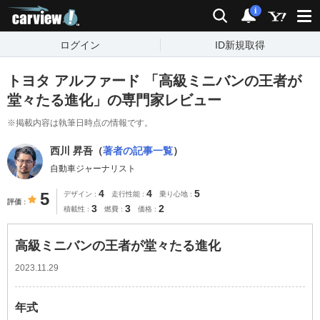
carview!
検索
通知
i
ログイン
ID新規取得
トヨタ アルファード 「高級ミニバンの王者が
堂々たる進化」の専門家レビュー
※掲載内容は執筆日時点の情報です。
西川 昇吾（
著者の記事一覧
）
自動車ジャーナリスト
4
4
5
5
デザイン
走行性能
乗り心地
評価
3
3
2
積載性
燃費
価格
高級ミニバンの王者が堂々たる進化
2023.11.29
年式