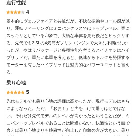
走行性能
4
基本的にヴェルファイアと共通だが、不快な振動やロール感が減
り、運転フィーリングはミニバンクラスではトップレベル。実に
スッキリとしている印象で、大柄な車体を見た後だとビックリす
る。先代でも2.5Lの4気筒ガソリンエンジンで大きな不満はなか
ったが、やはりパッケージと各種性能を考えるとイチオシはハイ
ブリッドだ。重たい車重を考えると、低速からトルクを発揮する
モーターを有したハイブリッドは魅力的なパワーユニットと言え
る。
乗り心地
5
先代モデルでも乗り心地の評価は高かったが、現行モデルはさら
によくなった。ただ、「おお！」と声を上げて驚くほどではな
い。それだけ先代モデルのレベルが高かったということだが、ミ
ニバントップレベルであることは間違いない。快適性という面で
言えば乗り心地よりも静粛性が向上した印象の方が大きい。乗り