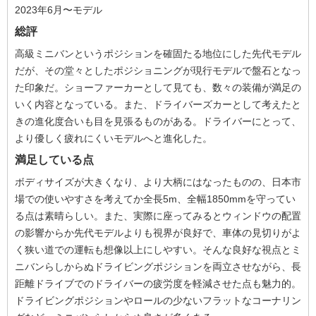
2023年6月〜モデル
総評
高級ミニバンというポジションを確固たる地位にした先代モデル
だが、その堂々としたポジショニングが現行モデルで盤石となっ
た印象だ。ショーファーカーとして見ても、数々の装備が満足の
いく内容となっている。また、ドライバーズカーとして考えたと
きの進化度合いも目を見張るものがある。ドライバーにとって、
より優しく疲れにくいモデルへと進化した。
満足している点
ボディサイズが大きくなり、より大柄にはなったものの、日本市
場での使いやすさを考えてか全長5m、全幅1850mmを守ってい
る点は素晴らしい。また、実際に座ってみるとウィンドウの配置
の影響からか先代モデルよりも視界が良好で、車体の見切りがよ
く狭い道での運転も想像以上にしやすい。そんな良好な視点とミ
ニバンらしからぬドライビングポジションを両立させながら、長
距離ドライブでのドライバーの疲労度を軽減させた点も魅力的。
ドライビングポジションやロールの少ないフラットなコーナリン