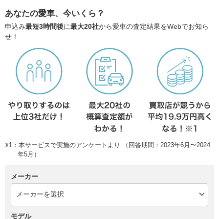
あなたの愛車、今いくら？
申込み
最短3時間後
に
最大20社
から愛車の査定結果をWebでお知ら
せ！
※1：本サービスで実施のアンケートより （回答期間：2023年6月〜2024
年5月）
メーカー
モデル