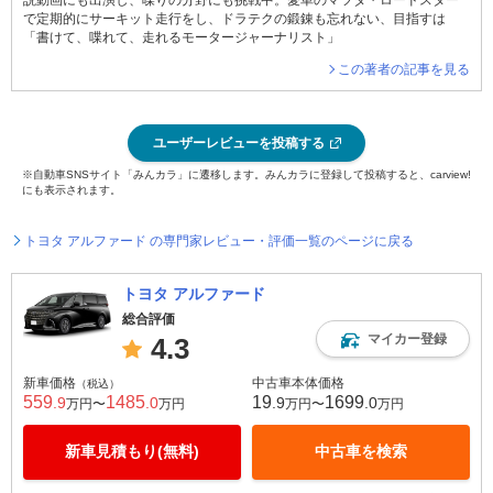
説動画にも出演し、喋りの分野にも挑戦中。愛車のマツダ・ロードスター
で定期的にサーキット走行をし、ドラテクの鍛錬も忘れない、目指すは
「書けて、喋れて、走れるモータージャーナリスト」
この著者の記事を見る
ユーザーレビューを投稿する
※自動車SNSサイト「みんカラ」に遷移します。みんカラに登録して投稿すると、carview!
にも表示されます。
トヨタ アルファード の専門家レビュー・評価一覧のページに戻る
トヨタ アルファード
総合評価
マイカー登録
4.3
新車価格
中古車本体価格
（税込）
559
1485
19
1699
.9
.0
.9
.0
万円〜
万円
万円〜
万円
新車見積もり(無料)
中古車を検索