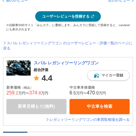
前のレビュー
次のレビュー
ユーザーレビューを投稿する
※自動車SNSサイト「みんカラ」に遷移します。みんカラに登録して投稿すると、carview!
にも表示されます。
スバル レガシィツーリングワゴン のユーザーレビュー・評価一覧のページに
戻る
スバル レガシィツーリングワゴン
総合評価
マイカー登録
4.4
新車価格
中古車本体価格
（税込）
259
374
6
470
.2
.8
.5
.0
万円〜
万円
万円〜
万円
新車見積もり(無料)
中古車を検索
レガシィツーリングワゴンの車買取相場を調べる