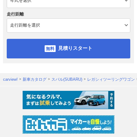
走行距離
見積りスタート
carview!
新車カタログ
スバル(SUBARU)
レガシィツーリングワゴン