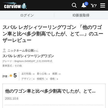
carview!
検索
通知
i
ログイン
ID新規取得
スバル レガシィツーリングワゴン 「他のワゴ
ン車と比べ多少割高でしたが、とて...」のユー
ザーレビュー
ニックネーム非公開
さん
スバル レガシィツーリングワゴン
グレード：Brighton-S4WD(AT_2.0) 2000年式
乗車形式：その他
-
-
-
5
走行性能
乗り心地
燃費
評価
-
-
-
デザイン
積載性
価格
他のワゴン車と比べ多少割高でしたが、とて...
2001.10.6