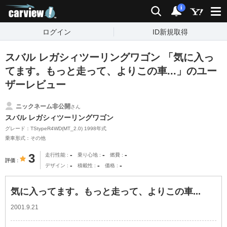
carview!
検索
通知
i
ログイン
ID新規取得
スバル レガシィツーリングワゴン 「気に入っ
てます。もっと走って、よりこの車...」のユー
ザーレビュー
ニックネーム非公開
さん
スバル レガシィツーリングワゴン
グレード：TStypeR4WD(MT_2.0) 1998年式
乗車形式：その他
-
-
-
3
走行性能
乗り心地
燃費
評価
-
-
-
デザイン
積載性
価格
気に入ってます。もっと走って、よりこの車...
2001.9.21