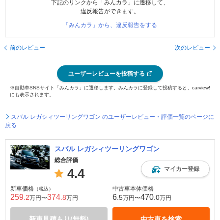
下記のリンクから「みんカラ」に遷移して、
違反報告ができます。
「みんカラ」から、違反報告をする
前のレビュー
次のレビュー
ユーザーレビューを投稿する
※自動車SNSサイト「みんカラ」に遷移します。みんカラに登録して投稿すると、carview!
にも表示されます。
スバル レガシィツーリングワゴン のユーザーレビュー・評価一覧のページに
戻る
スバル レガシィツーリングワゴン
総合評価
マイカー登録
4.4
新車価格
中古車本体価格
（税込）
259
374
6
470
.2
.8
.5
.0
万円〜
万円
万円〜
万円
新車見積もり(無料)
中古車を検索