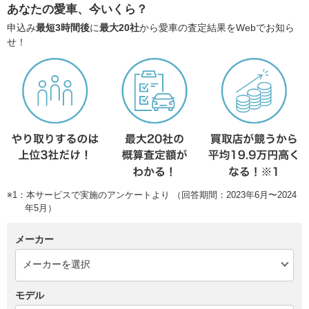
あなたの愛車、今いくら？
申込み
最短3時間後
に
最大20社
から愛車の査定結果をWebでお知ら
せ！
※1：本サービスで実施のアンケートより （回答期間：2023年6月〜2024
年5月）
メーカー
モデル