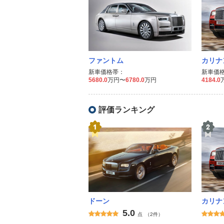
ファントム
カリナ
新車価格帯：
新車価
5680.0
万円〜
6780.0
万円
4184.0
評価ランキング
ドーン
カリナ
5.0
点
（2件）