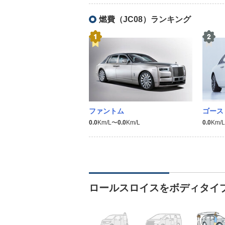
燃費（JC08）ランキング
ファントム
ゴース
0.0
Km/L〜
0.0
Km/L
0.0
Km/
ロールスロイスをボディタイ