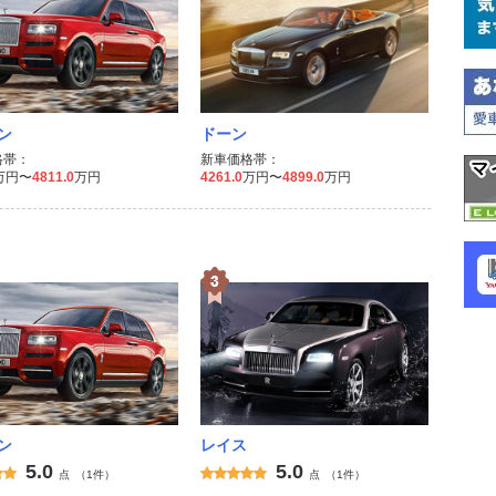
ン
ドーン
格帯：
新車価格帯：
万円〜
4811.0
万円
4261.0
万円〜
4899.0
万円
ン
レイス
5.0
5.0
点
（1件）
点
（1件）