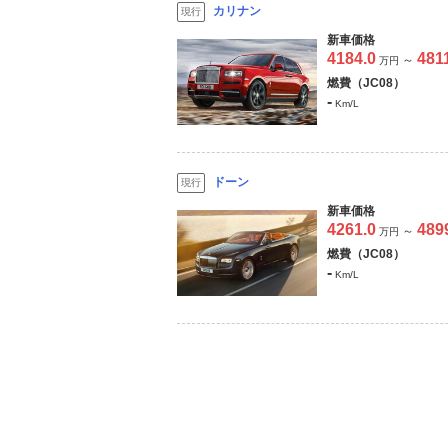
カリナン
現行
新車価格
4184.0
481
～
万円
燃費（JC08）
-
Km/L
ドーン
現行
新車価格
4261.0
489
～
万円
燃費（JC08）
-
Km/L