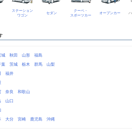
ステーション
クーペ・
セダン
オープンカー
ハ
ン
ワゴン
スポーツカー
す
宮城
秋田
山形
福島
千葉
茨城
栃木
群馬
山梨
川
福井
重
賀
奈良
和歌山
島
山口
知
本
大分
宮崎
鹿児島
沖縄