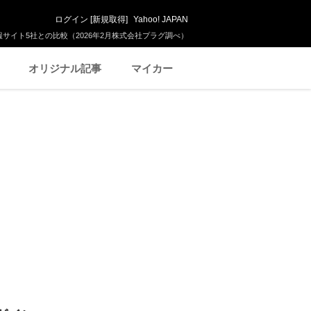
ログイン
[
新規取得
]
Yahoo! JAPAN
サイト5社との比較（2026年2月株式会社プラグ調べ）
オリジナル記事
マイカー