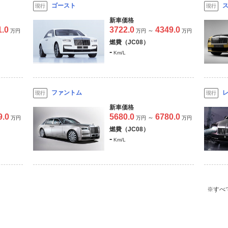
ゴースト
現行
現行
新車価格
1.0
3722.0
4349.0
～
万円
万円
万円
燃費（JC08）
-
Km/L
ファントム
現行
現行
新車価格
9.0
5680.0
6780.0
～
万円
万円
万円
燃費（JC08）
-
Km/L
※すべ