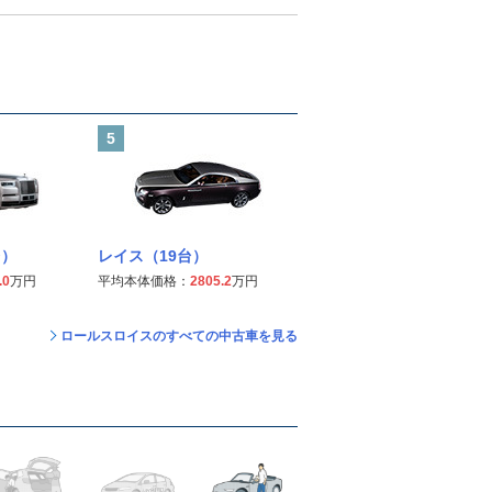
5
台）
レイス（19台）
.0
万円
平均本体価格：
2805.2
万円
ロールスロイスのすべての中古車を見る