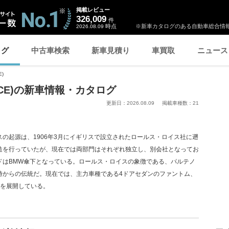
掲載レビュー
326,009
件
時点
※新車カタログのある自動車総合情報
2026.08.09
ログ
中古車検索
新車見積り
車買取
ニュース
)
YCE)の新車情報・カタログ
更新日：
2026.08.09
掲載車種数：
21
の起源は、1906年3月にイギリスで設立されたロールス・ロイス社に遡
造を行っていたが、現在では両部門はそれぞれ独立し、別会社となってお
ドはBMW傘下となっている。ロールス・ロイスの象徴である、パルテノ
時からの伝統だ。現在では、主力車種である4ドアセダンのファントム、
どを展開している。