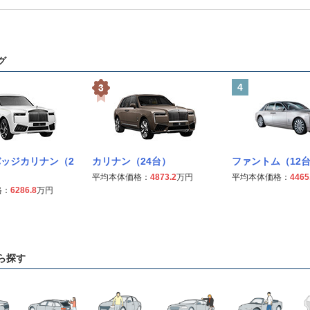
グ
4
ッジカリナン（2
カリナン（24台）
ファントム（12
平均本体価格：
4873.2
万円
平均本体価格：
4465
格：
6286.8
万円
ら探す