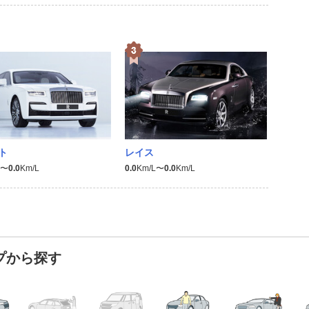
ト
レイス
L〜
0.0
Km/L
0.0
Km/L〜
0.0
Km/L
プから探す