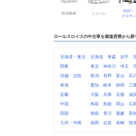
SUV・
軽自動車
ミニバン
クロカ
ロールスロイスの中古車を都道府県から探
北海道・東北
北海道
青森
岩手
関東
東京
神奈川
埼玉
信越・北陸
新潟
長野
富山
石
東海
愛知
岐阜
静岡
三
近畿
大阪
兵庫
京都
滋
中国
鳥取
島根
岡山
広
四国
徳島
香川
愛媛
高
九州・沖縄
福岡
佐賀
長崎
熊