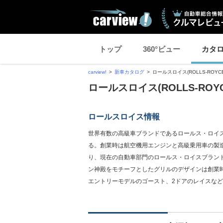
トップ
360°ビュー
カタ
carview!
新車カタログ
ロールスロイス(ROLLS-ROYCE
ロールスロイス(ROLLS-RO
ロールスロイス情報
世界有数の高級車ブランドであるロールス・ロイス
る。創業時は航空機用エンジンと高級乗用車の製
り、現在の自動車部門のロールス・ロイスブラン
ン神殿をモチーフとしたグリルのデザインは創業
エントリーモデルのゴースト、2ドアのレイスな