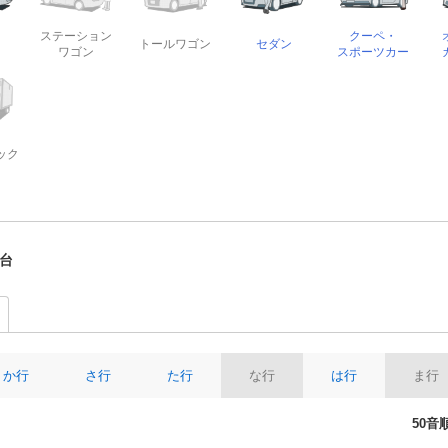
ステーション
クーペ・
トールワゴン
セダン
ン
ワゴン
スポーツカー
ック
台
か行
さ行
た行
な行
は行
ま行
50音