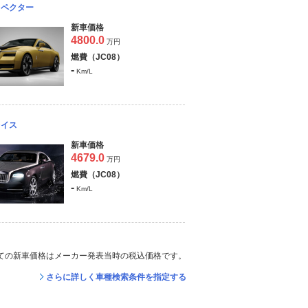
スペクター
新車価格
4800.0
万円
燃費（JC08）
-
Km/L
レイス
新車価格
4679.0
万円
燃費（JC08）
-
Km/L
ての新車価格はメーカー発表当時の税込価格です。
さらに詳しく車種検索条件を指定する