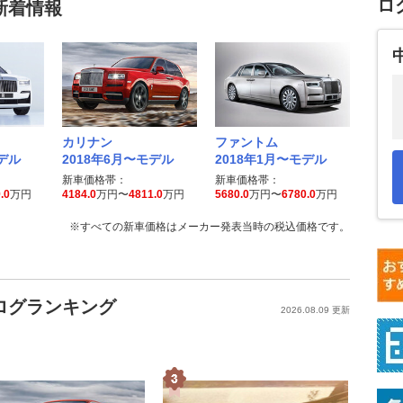
ロ
新着情報
カリナン
ファントム
モデル
2018年6月〜モデル
2018年1月〜モデル
新車価格帯：
新車価格帯：
.0
万円
4184.0
万円〜
4811.0
万円
5680.0
万円〜
6780.0
万円
※すべての新車価格はメーカー発表当時の税込価格です。
ログランキング
2026.08.09 更新