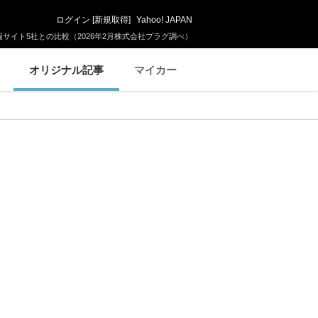
ログイン
[
新規取得
]
Yahoo! JAPAN
サイト5社との比較（2026年2月株式会社プラグ調べ）
オリジナル記事
マイカー