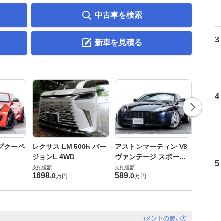
中古車を検索
新車を見積る
ロータ
プクーペ
レクサス LM 500h バー
アストンマーティン V8
ヴォー
ジョンL 4WD
ヴァンテージ スポーツ
支払総額
シフト
支払総額
支払総額
448
.
0
1698
.
589
.
0
0
万円
万円
コメントの使い方