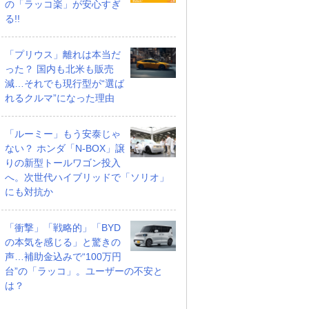
の「ラッコ楽」が安心すぎ
る!!
「プリウス」離れは本当だ
った？ 国内も北米も販売
減…それでも現行型が“選ば
れるクルマ”になった理由
「ルーミー」もう安泰じゃ
ない？ ホンダ「N-BOX」譲
りの新型トールワゴン投入
へ。次世代ハイブリッドで「ソリオ」
にも対抗か
ス エヴォーラ エ
ホンダ NSX 3.0
ロールスロイス ゴース
ラ
ト ロールスロイス ゴー
支払総額
898
.
0
万円
「衝撃」「戦略的」「BYD
スト(第1世代 / RR4)
支払総額
905
.
1
万円
万円
の本気を感じる」と驚きの
声…補助金込みで“100万円
台”の「ラッコ」。ユーザーの不安と
は？