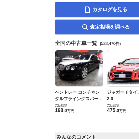
カタログを見る
査定相場を調べる
全国の中古車一覧
(533,470件)
ベントレー コンチネン
ジャガー Fタイ
タルフライングスパー
3.0
6.0 4WD
支払総額
支払総額
198
.
475
.
0
0
万円
万円
みんなのコメント