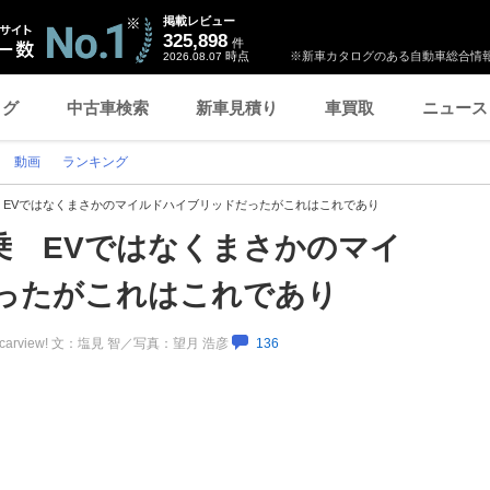
掲載レビュー
325,898
件
時点
※新車カタログのある自動車総合情報
2026.08.07
ログ
中古車検索
新車見積り
車買取
ニュース
動画
ランキング
乗 EVではなくまさかのマイルドハイブリッドだったがこれはこれであり
試乗 EVではなくまさかのマイ
ったがこれはこれであり
carview! 文：塩見 智／写真：望月 浩彦
136