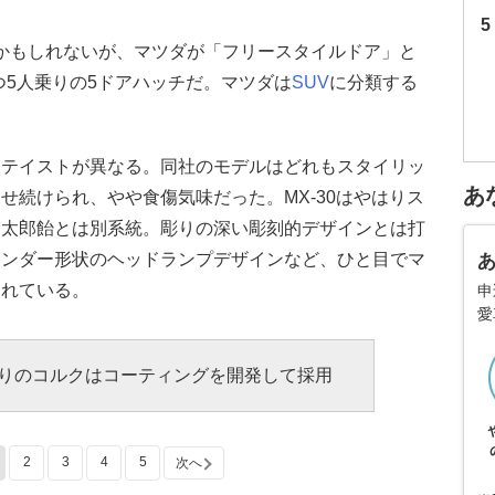
えるかもしれないが、マツダが「フリースタイルドア」と
つ5人乗りの5ドアハッチだ。マツダは
SUV
に分類する
ンテイストが異なる。同社のモデルはどれもスタイリッ
あ
せ続けられ、やや食傷気味だった。MX-30はやはりス
金太郎飴とは別系統。彫りの深い彫刻的デザインとは打
リンダー形状のヘッドランプデザインなど、ひと目でマ
られている。
申
愛
りのコルクはコーティングを開発して採用
2
3
4
5
次へ