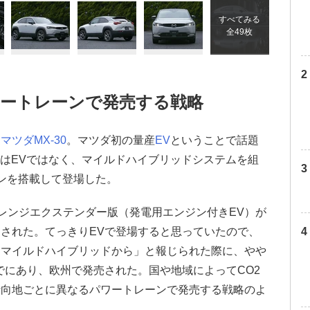
すべてみる
全49枚
ートレーンで発売する戦略
た
マツダ
MX-30
。マツダ初の量産
EV
ということで話題
0はEVではなく、マイルドハイブリッドシステムを組
ンを搭載して登場した。
にレンジエクステンダー版（発電用エンジン付きEV）が
された。てっきりEVで登場すると思っていたので、
はマイルドハイブリッドから」と報じられた際に、やや
でにあり、欧州で発売された。国や地域によってCO2
仕向地ごとに異なるパワートレーンで発売する戦略のよ