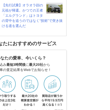
【先行試乗】オラオラ顔の
元祖が帰還。かつての王者
「エルグランド」はトヨタ
の背中を追うのではなく“技術”で突き抜
ける道を選んだ
なたにおすすめのサービス
あなたの愛車、今いくら？
込み
最短3時間後
に
最大20社
から
車の査定結果をWebでお知らせ！