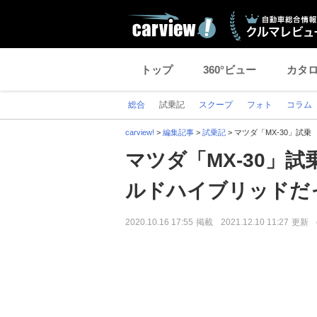
トップ
360°ビュー
カタ
総合
試乗記
スクープ
フォト
コラム
carview!
>
編集記事
>
試乗記
>
マツダ「MX-30」試
マツダ「MX-30」
ルドハイブリッドだ
2020.10.16 17:55
掲載
2021.12.10 11:27
更新