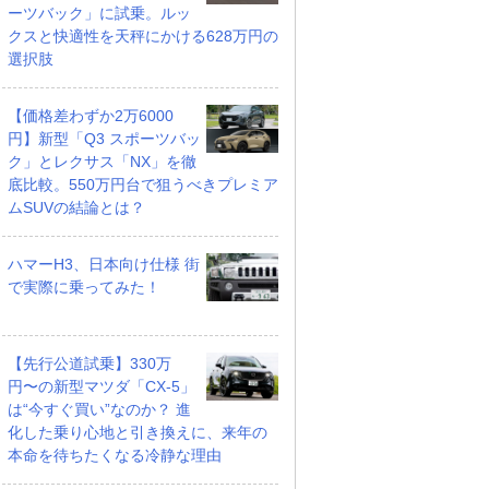
ーツバック」に試乗。ルッ
クスと快適性を天秤にかける628万円の
選択肢
【価格差わずか2万6000
円】新型「Q3 スポーツバッ
ク」とレクサス「NX」を徹
底比較。550万円台で狙うべきプレミア
ムSUVの結論とは？
ハマーH3、日本向け仕様 街
で実際に乗ってみた！
【先行公道試乗】330万
円〜の新型マツダ「CX-5」
は“今すぐ買い”なのか？ 進
化した乗り心地と引き換えに、来年の
本命を待ちたくなる冷静な理由