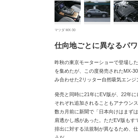
マツダ MX-30
仕向地ごとに異なるパワ
昨秋の東京モーターショーで登場し
を集めたが、この度発売されたMX-3
み合わせた2リッター自然吸気エンジ
発売と同時に21年にEV版が、22年
それぞれ追加されることもアナウンス
数カ月前に新聞で「日本向けはまず
肩透かし感があった。ただEV版もす
排出に対する法規制が異なるため、
うだ。