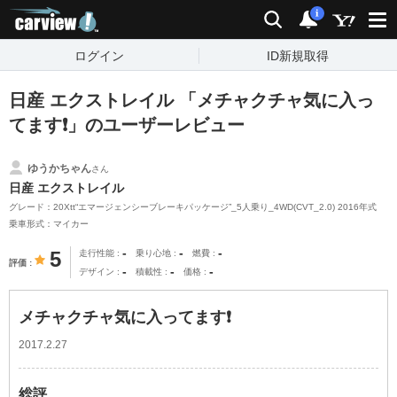
carview!
検索
通知
i
ログイン
ID新規取得
日産 エクストレイル 「メチャクチャ気に入っ
てます❗」のユーザーレビュー
ゆうかちゃん
さん
日産 エクストレイル
グレード：20Xtt“エマージェンシーブレーキパッケージ”_5人乗り_4WD(CVT_2.0) 2016年式
乗車形式：マイカー
-
-
-
5
走行性能
乗り心地
燃費
評価
-
-
-
デザイン
積載性
価格
メチャクチャ気に入ってます❗
2017.2.27
総評