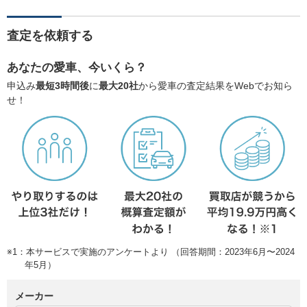
査定を依頼する
あなたの愛車、今いくら？
申込み
最短3時間後
に
最大20社
から愛車の査定結果をWebでお知ら
せ！
※1：本サービスで実施のアンケートより （回答期間：2023年6月〜2024
年5月）
メーカー