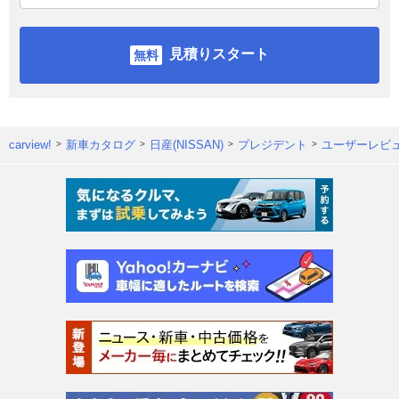
見積りスタート
carview!
新車カタログ
日産(NISSAN)
プレジデント
ユーザーレビ