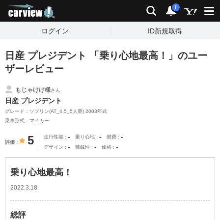
carview!
検索
通知
i
ログイン
ID新規取得
日産 プレジデント 「乗り心地最高！」のユー
ザーレビュー
もじゃけけ様
さん
日産 プレジデント
グレード：ソブリン(AT_4.5_5人乗) 2003年式
乗車形式：マイカー
-
-
-
5
走行性能
乗り心地
燃費
評価
-
-
-
デザイン
積載性
価格
乗り心地最高！
2022.3.18
総評