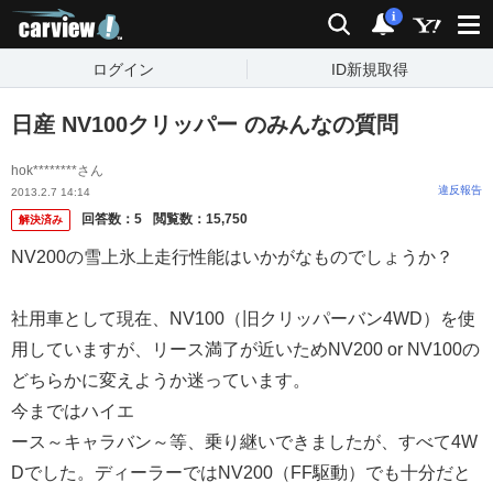
carview!
検索
通知
i
ログイン
ID新規取得
日産 NV100クリッパー のみんなの質問
hok********さん
違反報告
2013.2.7 14:14
回答数：
5
閲覧数：
15,750
解決済み
NV200の雪上氷上走行性能はいかがなものでしょうか？
社用車として現在、NV100（旧クリッパーバン4WD）を使
用していますが、リース満了が近いためNV200 or NV100の
どちらかに変えようか迷っています。
今まではハイエ
ース～キャラバン～等、乗り継いできましたが、すべて4W
Dでした。ディーラーではNV200（FF駆動）でも十分だと