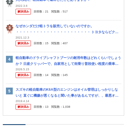
2022.3.6
解決済み
回答数：
21
閲覧数：
517
なぜホンダだけ軽トラを販売していないのですか。
・・・・・・・・・・・・・・・・・・・・・・ トヨタならピクシ
ス。 日産ならクリッパー。 三菱ならミニキャブ。 マツダならスクラ
2021.12.3
解決済み
回答数：
15
閲覧数：
407
ム。 スバルならサ...
軽自動車のドライブシャフトブーツの耐用年数はどれくらいでしょう
か？ 日産クリッパーで、自家用として街乗り普段使い程度の乗車で
す。 車検はディーラーで受けていますが、車検の度ごとに、ブーツ
2026.5.15
解決済み
回答数：
14
閲覧数：
145
が破れて...
スズキの軽自動車のK6A型のエンジンはオイル管理はしっかりしな
いと 直ぐに機嫌が悪くなると聞いた事があるんですが、、最悪オイ
ルを焼き始めるとか、、 K6Aって結構スズキの車には多い気がしま
2019.4.14
解決済み
回答数：
13
閲覧数：
1,038
すが...