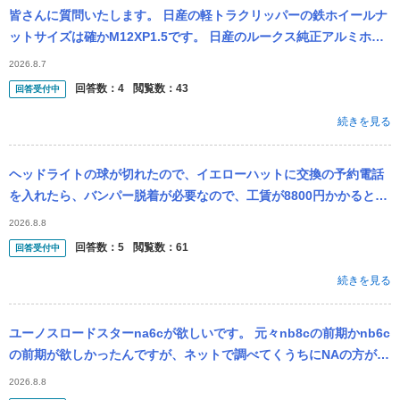
皆さんに質問いたします。 日産の軽トラクリッパーの鉄ホイールナ
ットサイズは確かM12XP1.5です。 日産のルークス純正アルミホイ
ールをはかせたいのですが、M12P1.25 です。アルミホイール...
2026.8.7
回答数：
4
閲覧数：
43
回答受付中
続きを見る
ヘッドライトの球が切れたので、イエローハットに交換の予約電話
を入れたら、バンパー脱着が必要なので、工賃が8800円かかると言
われた こんなもんなん？ 車種は日産NV100クリッパー
2026.8.8
回答数：
5
閲覧数：
61
回答受付中
続きを見る
ユーノスロードスターna6cが欲しいです。 元々nb8cの前期かnb6c
の前期が欲しかったんですが、ネットで調べてくうちにNAの方が一
段とかっこいいなと思ってしまい今に至ります。 しかし、調べて...
2026.8.8