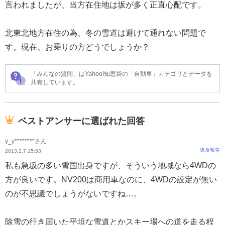
言われましたが、当方在住地は坂が多く正直心配です。
北東北地方在住の為、冬の雪道は避けて通れない問題で
す。現在、お乗りの方どうでしょうか？
「みんなの質問」はYahoo!知恵袋の「自動車」カテゴリとデータを
共有しています。
ベストアンサーに選ばれた回答
y_y********さん
違反報告
2013.2.7 15:33
私も急坂の多い雪国出身ですが、そういう地域なら4WDの
方が良いです。NV200は商用車なのに、4WDの設定が無い
のが不思議でしょうがないですね…。
除雪の行き届いた平坦な雪道とかスキー場への道を走る程