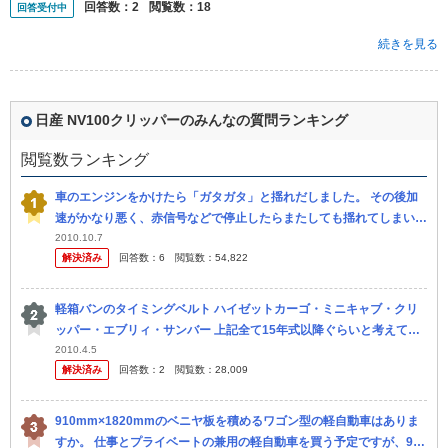
回答数：
2
閲覧数：
18
回答受付中
続きを見る
日産 NV100クリッパーのみんなの質問ランキング
閲覧数ランキング
車のエンジンをかけたら「ガタガタ」と揺れだしました。 その後加
速がかなり悪く、赤信号などで停止したらまたしても揺れてしまいま
す 原因はなんでしょうか？ よろしくお願いします 使用車は日産・ク
2010.10.7
解決済み
回答数：
6
閲覧数：
54,822
リッ...
軽箱バンのタイミングベルト ハイゼットカーゴ・ミニキャブ・クリ
ッパー・エブリィ・サンバー 上記全て15年式以降ぐらいと考えてタ
イミングベルトのもの・チェーンのもの判別つく方いらっしゃいまし
2010.4.5
解決済み
回答数：
2
閲覧数：
28,009
たらお...
910mm×1820mmのベニヤ板を積めるワゴン型の軽自動車はありま
すか。 仕事とプライベートの兼用の軽自動車を買う予定ですが、910