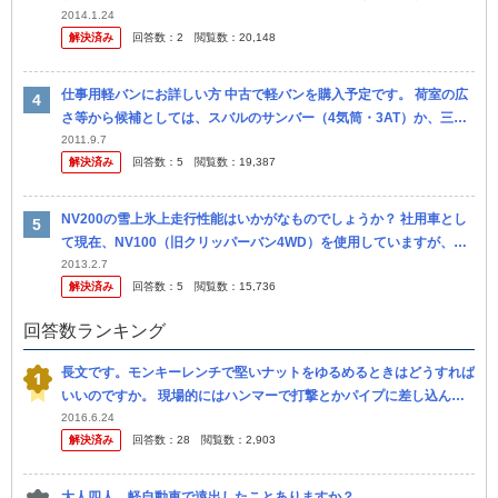
mm×1820mmのベニヤ板を積めるワゴン型の軽自動車はあり...
2014.1.24
解決済み
回答数：
2
閲覧数：
20,148
仕事用軽バンにお詳しい方 中古で軽バンを購入予定です。 荷室の広
さ等から候補としては、スバルのサンバー（4気筒・3AT）か、三菱
ミニキャブ（又は日産クリッパー）で3気筒・4ATが候補です。（A...
2011.9.7
解決済み
回答数：
5
閲覧数：
19,387
NV200の雪上氷上走行性能はいかがなものでしょうか？ 社用車とし
て現在、NV100（旧クリッパーバン4WD）を使用していますが、リ
ース満了が近いためNV200 or NV100のどちらかに変...
2013.2.7
解決済み
回答数：
5
閲覧数：
15,736
回答数ランキング
長文です。モンキーレンチで堅いナットをゆるめるときはどうすれば
いいのですか。 現場的にはハンマーで打撃とかパイプに差し込んで
というのは知ってます。 質問しているのは教科書、講師的な回答で
2016.6.24
解決済み
回答数：
28
閲覧数：
2,903
す。 指...
大人四人、軽自動車で遠出したことありますか？