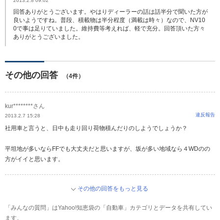
2013.2.8 09:02
回答ありがとうございます。やはりディーラーの話は話半分で聞いた方が
良いようですね。普段、積載物は半分程度（満載は時々）なので、NV10
0で事は足りていました。維持費等考えれば、軽で充分。回答頂いた方々
ありがとうございました。
その他の回答
（4件）
kur********さん
違反報告
2013.2.7 15:28
社用車と言うと、日中も走り回り荷物積んだりのしようでしょうか？
平坦地が多いならFFでも大丈夫だと思いますが、坂が多い地域なら４WDのの
方がイイと思います。
その他の回答をもっと見る
「みんなの質問」はYahoo!知恵袋の「自動車」カテゴリとデータを共有してい
ます。