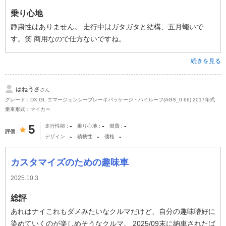
乗り心地
静粛性はありません。 走行中はガタガタと結構、五月蠅いで
す。笑 商用なので仕方ないですね。
続きを見る
はねうさ
さん
グレード：DX GL エマージェンシーブレーキパッケージ・ハイルーフ(AGS_0.66) 2017年式
乗車形式：マイカー
-
-
-
5
走行性能
乗り心地
燃費
評価
-
-
-
デザイン
積載性
価格
カスタマイズのための趣味車
2025.10.3
総評
あれはナイこれもダメみたいなクルマだけど、自分の趣味嗜好に
染めていくのが楽しめそうなクルマ。 2025/09末に納車されたば