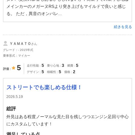
メインカーのメガーヌRSより突き上げもマイルドで良いと感じ
る。 ただ，異音のオンパレ...
続きを見る
ＹＡＭＡＴＯ
さん
グレード：- 2015年式
乗車形式：マイカー
5
3
5
5
走行性能
乗り心地
燃費
評価
5
5
2
デザイン
積載性
価格
ストリートでも楽しめる仕様！
2026.5.19
総評
外見はある程度ノーマルな見た目を残しつつエンジン足回り中心
にカスタムしています！
満足している点