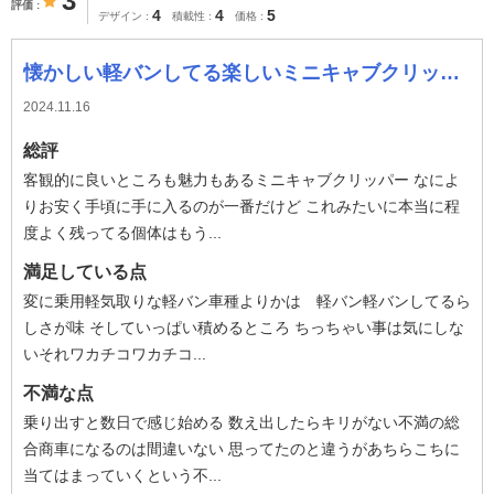
3
評価
4
4
5
デザイン
積載性
価格
懐かしい軽バンしてる楽しいミニキャブクリッパー
2024.11.16
総評
客観的に良いところも魅力もあるミニキャブクリッパー なによ
りお安く手頃に手に入るのが一番だけど これみたいに本当に程
度よく残ってる個体はもう...
満足している点
変に乗用軽気取りな軽バン車種よりかは 軽バン軽バンしてるら
しさが味 そしていっぱい積めるところ ちっちゃい事は気にしな
いそれワカチコワカチコ...
不満な点
乗り出すと数日で感じ始める 数え出したらキリがない不満の総
合商車になるのは間違いない 思ってたのと違うがあちらこちに
当てはまっていくという不...