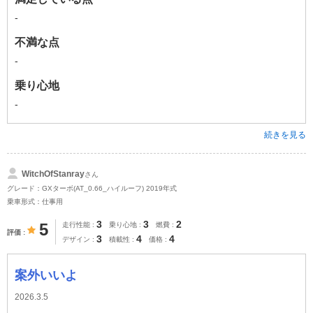
-
不満な点
-
乗り心地
-
続きを見る
WitchOfStanray
さん
グレード：GXターボ(AT_0.66_ハイルーフ) 2019年式
乗車形式：仕事用
3
3
2
5
走行性能
乗り心地
燃費
評価
3
4
4
デザイン
積載性
価格
案外いいよ
2026.3.5