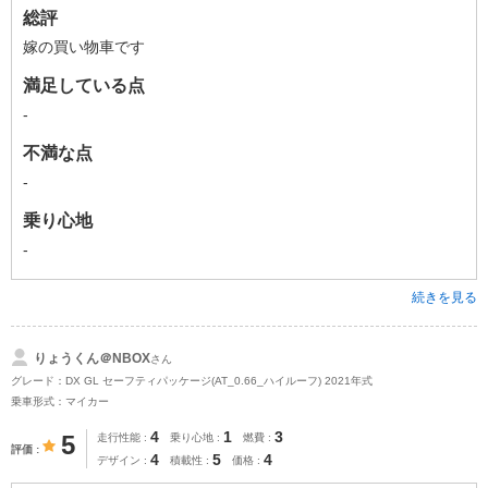
総評
嫁の買い物車です
満足している点
-
不満な点
-
乗り心地
-
続きを見る
りょうくん＠NBOX
さん
グレード：DX GL セーフティパッケージ(AT_0.66_ハイルーフ) 2021年式
乗車形式：マイカー
4
1
3
5
走行性能
乗り心地
燃費
評価
4
5
4
デザイン
積載性
価格