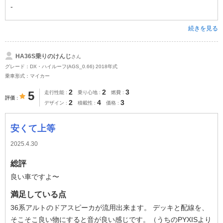
-
続きを見る
HA36S乗りのけんじ
さん
グレード：DX・ハイルーフ(AGS_0.66) 2018年式
乗車形式：マイカー
2
2
3
5
走行性能
乗り心地
燃費
評価
2
4
3
デザイン
積載性
価格
安くて上等
2025.4.30
総評
良い車ですよ〜
満足している点
36系アルトのドアスピーカが流用出来ます。 デッキと配線を、
そこそこ良い物にすると音が良い感じです。（うちのPYXISより