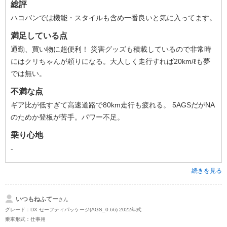
総評
ハコバンでは機能・スタイルも含め一番良いと気に入ってます。
満足している点
通勤、買い物に超便利！ 災害グッズも積載しているので非常時
にはクリちゃんが頼りになる。大人しく走行すれば20km/ℓも夢
では無い。
不満な点
ギア比が低すぎて高速道路で80km走行も疲れる。 5AGSだがNA
のためか登板が苦手。パワー不足。
乗り心地
-
続きを見る
いつもねふてー
さん
グレード：DX セーフティパッケージ(AGS_0.66) 2022年式
乗車形式：仕事用