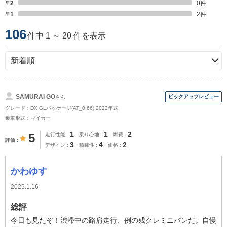
星2
0
件
星1
2
件
106
件中 1 ～ 20 件を表示
SAMURAI GO
さん
グレード：DX GLパッケージ(AT_0.66) 2022年式
乗車形式：マイカー
1
1
2
5
走行性能
乗り心地
燃費
評価
3
4
2
デザイン
積載性
価格
かわゆす
2025.1.16
総評
今日も見たぞ！渋滞中の路肩走行、例の残クレミニバンだ。自慢