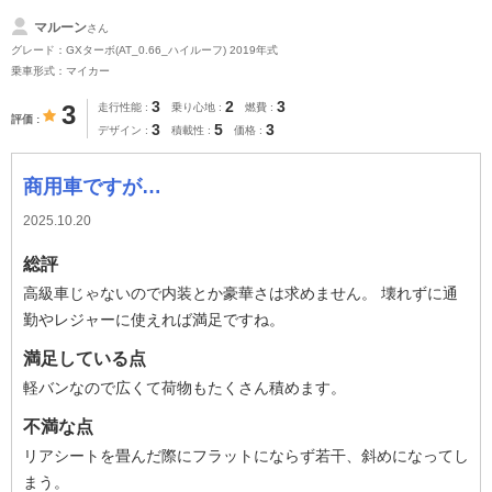
マルーン
さん
グレード：GXターボ(AT_0.66_ハイルーフ) 2019年式
乗車形式：マイカー
3
2
3
3
走行性能
乗り心地
燃費
評価
3
5
3
デザイン
積載性
価格
商用車ですが…
2025.10.20
総評
高級車じゃないので内装とか豪華さは求めません。 壊れずに通
勤やレジャーに使えれば満足ですね。
満足している点
軽バンなので広くて荷物もたくさん積めます。
不満な点
リアシートを畳んだ際にフラットにならず若干、斜めになってし
まう。