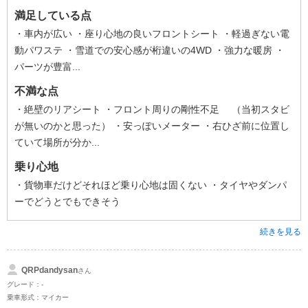
満足している点
・車内が広い ・座り心地の良いフロントシート ・軽過ぎない電
動パワステ ・雪道での安心感が桁違いの4WD ・強力な暖房 ・
パーツが豊富...
不満な点
・絶壁のリアシート ・フロント周りの剛性不足 （当初スタビ
が無いのかと思った） ・安っぽいメーター ・右ひざ前に位置し
ていて場所が分か...
乗り心地
・貨物車だけどそれほど乗り心地は固くない ・タイヤやダンパ
ーでどうとでもできそう
続きを見る
QRPdandysan
さん
グレード：-
乗車形式：マイカー