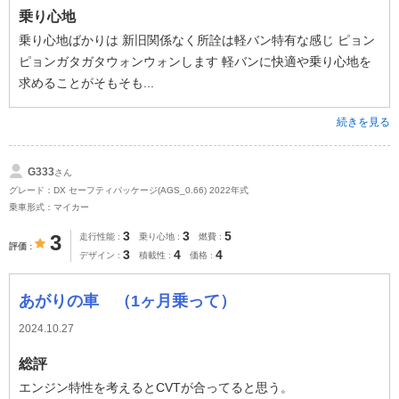
乗り心地
乗り心地ばかりは 新旧関係なく所詮は軽バン特有な感じ ピョン
ピョンガタガタウォンウォンします 軽バンに快適や乗り心地を
求めることがそもそも...
続きを見る
G333
さん
グレード：DX セーフティパッケージ(AGS_0.66) 2022年式
乗車形式：マイカー
3
3
5
3
走行性能
乗り心地
燃費
評価
3
4
4
デザイン
積載性
価格
あがりの車 （1ヶ月乗って）
2024.10.27
総評
エンジン特性を考えるとCVTが合ってると思う。