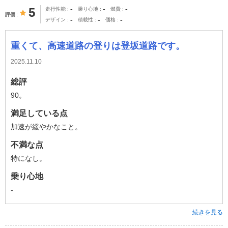
-
-
-
5
走行性能
乗り心地
燃費
評価
-
-
-
デザイン
積載性
価格
重くて、高速道路の登りは登坂道路です。
2025.11.10
総評
90。
満足している点
加速が緩やかなこと。
不満な点
特になし。
乗り心地
-
続きを見る