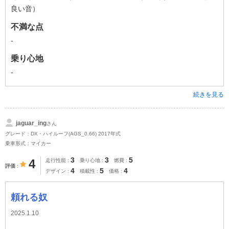
良い音）
不満な点
-
乗り心地
-
続きを見る
jaguar_ing
さん
グレード：DX・ハイルーフ(AGS_0.66) 2017年式
乗車形式：マイカー
3
3
5
4
走行性能
乗り心地
燃費
評価
4
5
4
デザイン
積載性
価格
頼れる奴
2025.1.10