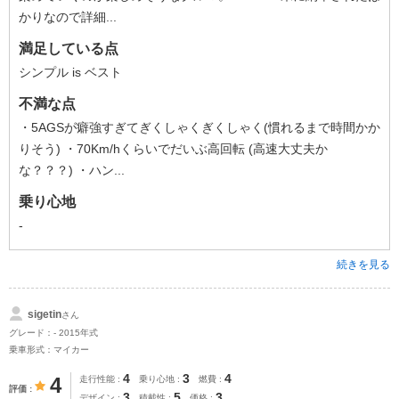
かりなので詳細...
満足している点
シンプル is ベスト
不満な点
・5AGSが癖強すぎてぎくしゃくぎくしゃく(慣れるまで時間かか
りそう) ・70Km/hくらいでだいぶ高回転 (高速大丈夫か
な？？？) ・ハン...
乗り心地
-
続きを見る
sigetin
さん
グレード：- 2015年式
乗車形式：マイカー
4
3
4
4
走行性能
乗り心地
燃費
評価
3
5
3
デザイン
積載性
価格