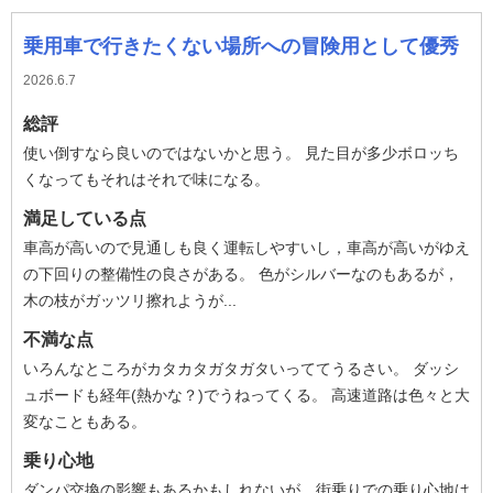
乗用車で行きたくない場所への冒険用として優秀
2026.6.7
総評
使い倒すなら良いのではないかと思う。 見た目が多少ボロッち
くなってもそれはそれで味になる。
満足している点
車高が高いので見通しも良く運転しやすいし，車高が高いがゆえ
の下回りの整備性の良さがある。 色がシルバーなのもあるが，
木の枝がガッツリ擦れようが...
不満な点
いろんなところがカタカタガタガタいっててうるさい。 ダッシ
ュボードも経年(熱かな？)でうねってくる。 高速道路は色々と大
変なこともある。
乗り心地
ダンパ交換の影響もあるかもしれないが，街乗りでの乗り心地は