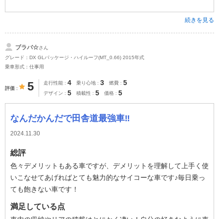
続きを見る
ブラバ☆
さん
グレード：DX GLパッケージ・ハイルーフ(MT_0.66) 2015年式
乗車形式：仕事用
4
3
5
5
走行性能
乗り心地
燃費
評価
5
5
5
デザイン
積載性
価格
なんだかんだで田舎道最強車‼︎
2024.11.30
総評
色々デメリットもある車ですが、デメリットを理解して上手く使
いこなせてあげればとても魅力的なサイコーな車です♪毎日乗っ
ても飽きない車です！
満足している点