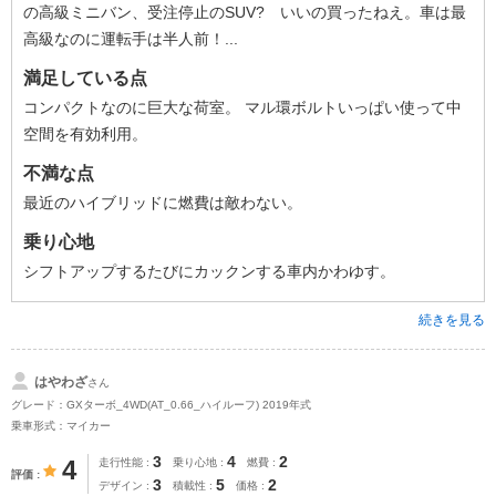
の高級ミニバン、受注停止のSUV? いいの買ったねえ。車は最
高級なのに運転手は半人前！...
満足している点
コンパクトなのに巨大な荷室。 マル環ボルトいっぱい使って中
空間を有効利用。
不満な点
最近のハイブリッドに燃費は敵わない。
乗り心地
シフトアップするたびにカックンする車内かわゆす。
続きを見る
はやわざ
さん
グレード：GXターボ_4WD(AT_0.66_ハイルーフ) 2019年式
乗車形式：マイカー
3
4
2
4
走行性能
乗り心地
燃費
評価
3
5
2
デザイン
積載性
価格