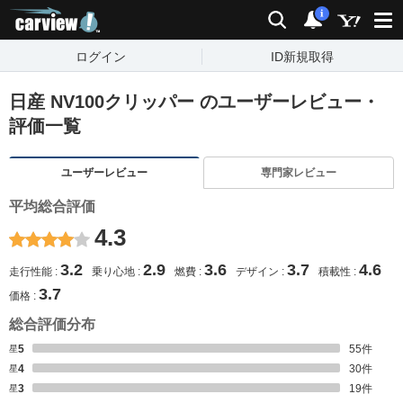
carview!
検索
通知
i
ログイン
ID新規取得
日産 NV100クリッパー のユーザーレビュー・
評価一覧
ユーザーレビュー
専門家レビュー
平均総合評価
4.3
3.2
2.9
3.6
3.7
4.6
走行性能
乗り心地
燃費
デザイン
積載性
3.7
価格
総合評価分布
星5
55
件
星4
30
件
星3
19
件