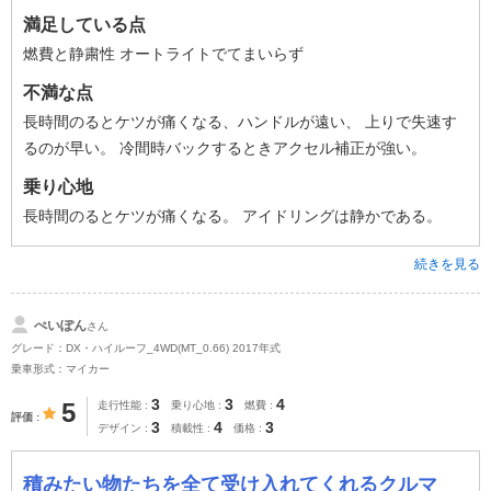
満足している点
燃費と静粛性 オートライトでてまいらず
不満な点
長時間のるとケツが痛くなる、ハンドルが遠い、 上りで失速す
るのが早い。 冷間時バックするときアクセル補正が強い。
乗り心地
長時間のるとケツが痛くなる。 アイドリングは静かである。
続きを見る
ぺいぽん
さん
グレード：DX・ハイルーフ_4WD(MT_0.66) 2017年式
乗車形式：マイカー
3
3
4
5
走行性能
乗り心地
燃費
評価
3
4
3
デザイン
積載性
価格
積みたい物たちを全て受け入れてくれるクルマ