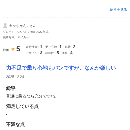
続きを見る
カッちゃん。
さん
グレード：GX(AT_0.66) 2022年式
乗車形式：マイカー
1
1
2
5
走行性能
乗り心地
燃費
評価
3
5
4
デザイン
積載性
価格
力不足で乗り心地もバンですが、なんか楽しい
2025.12.24
総評
普通に乗るなら充分ですね。
満足している点
-
不満な点