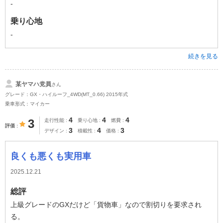
-
乗り心地
-
続きを見る
某ヤマハ党員
さん
グレード：GX・ハイルーフ_4WD(MT_0.66) 2015年式
乗車形式：マイカー
4
4
4
3
走行性能
乗り心地
燃費
評価
3
4
3
デザイン
積載性
価格
良くも悪くも実用車
2025.12.21
総評
上級グレードのGXだけど「貨物車」なので割切りを要求され
る。