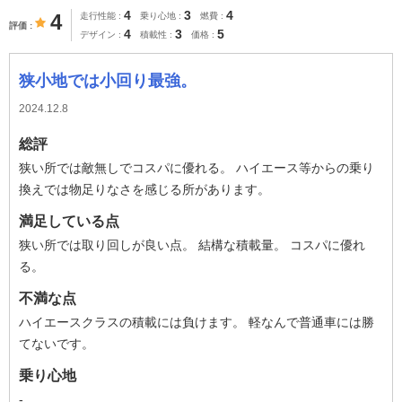
4
3
4
4
走行性能
乗り心地
燃費
評価
4
3
5
デザイン
積載性
価格
狭小地では小回り最強。
2024.12.8
総評
狭い所では敵無しでコスパに優れる。 ハイエース等からの乗り
換えでは物足りなさを感じる所があります。
満足している点
狭い所では取り回しが良い点。 結構な積載量。 コスパに優れ
る。
不満な点
ハイエースクラスの積載には負けます。 軽なんで普通車には勝
てないです。
乗り心地
-