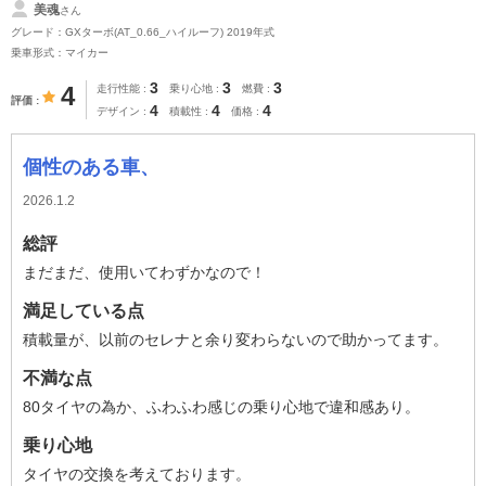
美魂
さん
グレード：GXターボ(AT_0.66_ハイルーフ) 2019年式
乗車形式：マイカー
3
3
3
4
走行性能
乗り心地
燃費
評価
4
4
4
デザイン
積載性
価格
個性のある車、
2026.1.2
総評
まだまだ、使用いてわずかなので！
満足している点
積載量が、以前のセレナと余り変わらないので助かってます。
不満な点
80タイヤの為か、ふわふわ感じの乗り心地で違和感あり。
乗り心地
タイヤの交換を考えております。