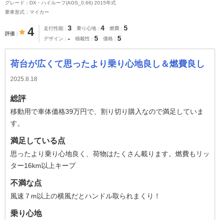
グレード：DX・ハイルーフ(AGS_0.66) 2015年式
乗車形式：マイカー
3
4
5
4
走行性能
乗り心地
燃費
評価
-
5
5
デザイン
積載性
価格
荷台が広くて思ったより乗り心地良し＆燃費良し
2025.8.18
総評
移動用で車体価格39万円で、割り切り購入なので満足していま
す。
満足している点
思ったより乗り心地良く、荷物はたくさん載ります。燃費もリッ
ター16km以上キープ
不満な点
風速７m以上の横風だとハンドル取られまくり！
乗り心地