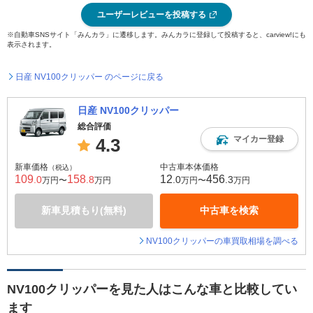
ユーザーレビューを投稿する
※自動車SNSサイト「みんカラ」に遷移します。みんカラに登録して投稿すると、carview!にも
表示されます。
日産 NV100クリッパー のページに戻る
日産 NV100クリッパー
総合評価
マイカー登録
4.3
新車価格
中古車本体価格
（税込）
109
158
12
456
.0
.8
.0
.3
万円〜
万円
万円〜
万円
新車見積もり(無料)
中古車を検索
NV100クリッパーの車買取相場を調べる
NV100クリッパーを見た人はこんな車と比較してい
ます