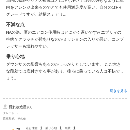
車内の収納やリアの積載はとにかく凄い！自分の好きなように車
内をアレンジ出来るのでとても使用満足度が高い。自分のはFR
グレードですが、結構ステアリ...
不満な点
NAの為、夏のエアコン使用時はとにかく遅いですw エブリィの
持病？クラッチが難ありなのかミッションの入りが悪い。コンプ
レッサーも壊れやすい。
乗り心地
ダウンサスの影響もあるのかしっかりとしています。 ただ大き
な段差では底付きする事があり、後ろに乗っている人は不快でし
ょう。
続きを見る
隠れ改造屋
さん
グレード：-
乗車形式：その他
1
1
1
走行性能
乗り心地
燃費