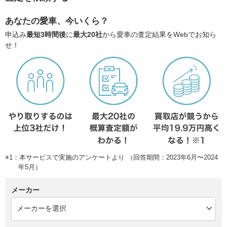
あなたの愛車、今いくら？
申込み
最短3時間後
に
最大20社
から愛車の査定結果をWebでお知ら
せ！
※1：本サービスで実施のアンケートより （回答期間：2023年6月〜2024
年5月）
メーカー