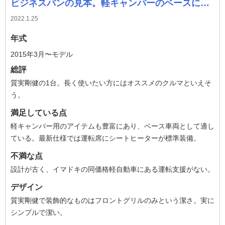
ビジネスバンの見本。軽キャンパーのベースにも好適
2022.1.25
年式
2015年3月〜モデル
総評
質実剛健の1台。長く使いたい方にはオススメのクルマといえそ
う。
満足している点
軽キャンパー用のアイテムも豊富にあり、ベース車両として適し
ている。最新仕様では運転席にシートヒーターが標準装備。
不満な点
設計が古く、イマドキの同価格軽自動車にある運転支援がない。
デザイン
質実剛健で装飾的なものはフロントグリルのみという潔さ。実に
シンプルで潔い。