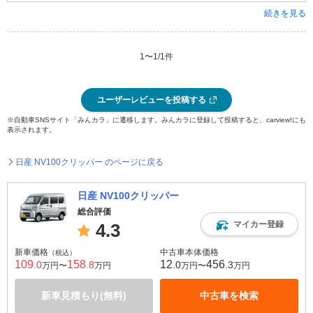
続きを見る
1
〜
1
/
1
件
ユーザーレビューを投稿する
※自動車SNSサイト「みんカラ」に遷移します。みんカラに登録して投稿すると、carview!にも
表示されます。
日産 NV100クリッパー のページに戻る
日産 NV100クリッパー
総合評価
マイカー登録
4.3
新車価格
中古車本体価格
（税込）
109
158
12
456
.0
.8
.0
.3
万円〜
万円
万円〜
万円
新車見積もり(無料)
中古車を検索