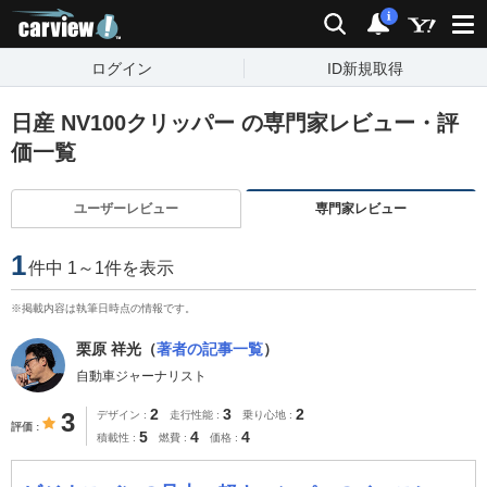
carview!
検索
通知
i
ログイン
ID新規取得
日産 NV100クリッパー の専門家レビュー・評
価一覧
ユーザーレビュー
専門家レビュー
1
件中 1～1件を表示
※掲載内容は執筆日時点の情報です。
栗原 祥光（
著者の記事一覧
）
自動車ジャーナリスト
2
3
2
3
デザイン
走行性能
乗り心地
評価
5
4
4
積載性
燃費
価格