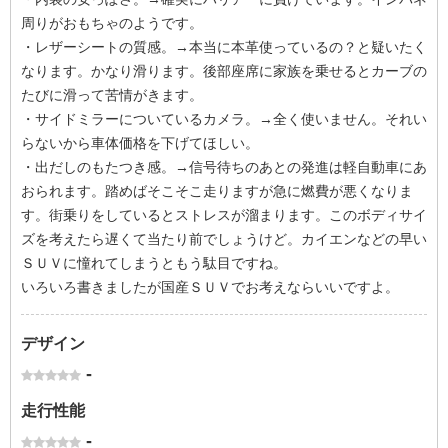
周りがおもちゃのようです。
・レザーシートの質感。→本当に本革使っているの？と疑いたく
なります。かなり滑ります。後部座席に家族を乗せるとカーブの
たびに滑って苦情がきます。
・サイドミラーについているカメラ。→全く使いません。それい
らないから車体価格を下げてほしい。
・出だしのもたつき感。→信号待ちのあとの発進は軽自動車にあ
おられます。踏めばそこそこ走りますが急に燃費が悪くなりま
す。街乗りをしているとストレスが溜まります。このボディサイ
ズを考えたら遅くて当たり前でしょうけど。カイエンなどの早い
ＳＵＶに憧れてしまうともう駄目ですね。
いろいろ書きましたが国産ＳＵＶでお考えならいいですよ。
デザイン
-
走行性能
-