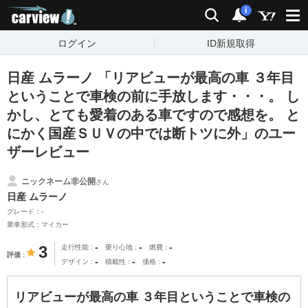
carview!
検索
通知
i
ログイン
ID新規取得
日産 ムラーノ 「リアビューが最高の車 ３年目
ということで車検の前に手放します・・・。 し
かし、とても愛着のある車ですので感想を。 と
にかく国産ＳＵＶの中では断トツに外」のユー
ザーレビュー
ニックネーム非公開
さん
日産 ムラーノ
グレード：-
乗車形式：マイカー
-
-
-
3
走行性能
乗り心地
燃費
評価
-
-
-
デザイン
積載性
価格
リアビューが最高の車 ３年目ということで車検の