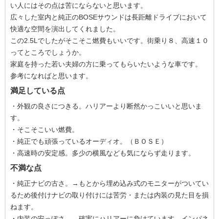
い人にはその点は苦にならないと思います。
広々した室内と純正のBOSEサウンドは長距離ドライブにおいて
快適な空間を演出してくれました。
この2.5Lでしたがそこそこ燃費もいいです。街乗り８、高速１０
ってところでしょうか。
家庭を持った若い夫婦の方に乗ってもらいたいような車です。
参考になればと思います。
満足している点
・外観の良さにつきる。ハリアーより断然かっこいいと思いま
す。
・そこそこいい燃費。
・純正でも頑張っているオーディオ。（ＢＯＳＥ）
・高速時の安定感。多少の横風なども気にならず走ります。
不満な点
・純正ナビの古さ。→もとから埋め込み式のモニターがついてい
るため後付けナビの取り付けには苦労・または内装の見た目を損
ねます。
・内装の安っぽさ。→確実にハリアーに負けています。インパネ