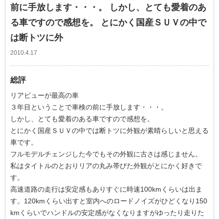
前に手放します・・・。 しかし、とても愛着のあ
る車ですので感想を。 とにかく国産ＳＵＶの中で
は断トツに外
2010.4.17
総評
リアビューが最高の車
３年目ということで車検の前に手放します・・・。
しかし、とても愛着のある車ですので感想を。
とにかく国産ＳＵＶの中では断トツに外観が素晴らしいと思える
車です。
フルモデルチェンジした今でもその外観に古さは感じません。
私はタイトルのとおりリアの丸み帯びた外観がとにかく好きで
す。
高速道路の走行は安定感もありすぐに時速100kmくらいは出ま
す。120kmくらい出すと室内へのロードノイズがひどくなり150
kmくらいでハンドルの安定感がなくなりますがゆったり走りた