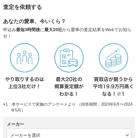
査定を依頼する
あなたの愛車、今いくら？
申込み
最短3時間後
に
最大20社
から愛車の査定結果をWebでお知ら
せ！
※1：本サービスで実施のアンケートより （回答期間：2023年6月〜2024
年5月）
メーカー