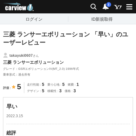
carview!
検索
通知
i
ログイン
ID新規取得
三菱 ランサーエボリューション 「早い」のユ
ーザーレビュー
takayuki0607
さん
三菱 ランサーエボリューション
グレード：GSRエボリューションIV(MT_2.0) 1996年式
乗車形式：過去所有
5
5
1
5
走行性能
乗り心地
燃費
評価
5
3
3
デザイン
積載性
価格
早い
2022.3.15
総評