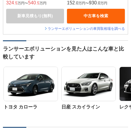
324
540
152
930
.5
.5
.0
.0
万円〜
万円
万円〜
万円
新車見積もり(無料)
中古車を検索
ランサーエボリューションの車買取相場を調べる
ランサーエボリューションを見た人はこんな車と比
較しています
トヨタ カローラ
日産 スカイライン
レクサ