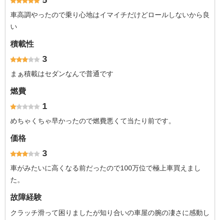
5
車高調やったので乗り心地はイマイチだけどロールしないから良
い
積載性
3
まぁ積載はセダンなんで普通です
燃費
1
めちゃくちゃ早かったので燃費悪くて当たり前です。
価格
3
車がみたいに高くなる前だったので100万位で極上車買えまし
た。
故障経験
クラッチ滑って困りましたが知り合いの車屋の腕の凄さに感動し