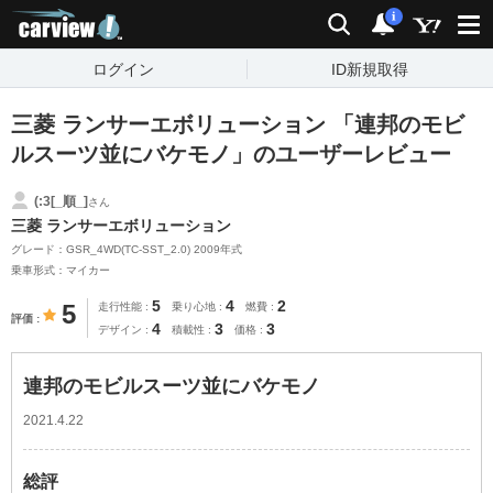
carview!
検索
通知
i
ログイン
ID新規取得
三菱 ランサーエボリューション 「連邦のモビ
ルスーツ並にバケモノ」のユーザーレビュー
(:3[_順_]
さん
三菱 ランサーエボリューション
グレード：GSR_4WD(TC-SST_2.0) 2009年式
乗車形式：マイカー
5
4
2
5
走行性能
乗り心地
燃費
評価
4
3
3
デザイン
積載性
価格
連邦のモビルスーツ並にバケモノ
2021.4.22
総評