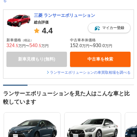
る
三菱 ランサーエボリューション
総合評価
マイカー登録
4.4
新車価格
中古車本体価格
（税込）
324
540
152
930
.5
.5
.0
.0
万円〜
万円
万円〜
万円
新車見積もり(無料)
中古車を検索
ランサーエボリューションの車買取相場を調べる
ランサーエボリューションを見た人はこんな車と比
較しています