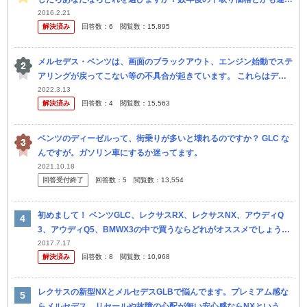
でてきますかね。 X1 NX GLAの方がいいって意見...
2016.2.21
解決済み
回答数：
6
閲覧数：
15,895
メルセデス・ベンツは、画面のブラックアウト、エンジン始動でステ
アリングが戻ってこない等の不具合が起きています。 これらはディ
ーラーによると日本の気候や走行環境のためだと言われました。 で
2022.3.13
解決済み
回答数：
4
閲覧数：
15,563
は、ヨー...
ベンツのディーゼルって、街乗りが多いと壊れるのですか？ GLC な
んですが。ガソリン車にするか迷ってます。
2021.10.18
回答受付終了
回答数：
5
閲覧数：
13,554
初めまして！ ベンツGLC、レクサスRX、レクサスNX、アウディQ
3、アウディQ5、BMWX3の中で買うならどれがオススメでしょう
か？？ 予算は800万までで考えていますが、維持費やリセー...
2017.7.17
解決済み
回答数：
8
閲覧数：
10,968
レクサスの新型NXとメルセデスGLBで悩んでます。プレミアム感な
らメルセデス、リセールや故障の心配が無い安心感ならNXというと