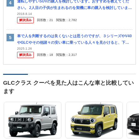
運転しやすいSUVの購入を検討しています。おすすめを教えてくだ
さい。 2人目の子供が生まれるのを契機に車の購入を検討していま
す。自分も妻も背が高いので、子供を乗せやすいSUVを検討してい
2018.8.14
解決済み
回答数：
21
閲覧数：
2,782
ます。 当初
車で人を判断するのは良くないとは思うのですが、３シリーズやV40
やGLCやその他諸々の安い車に乗っている人々を見かけると、下々
の者どもよ、頑張ってるかい？というような気持ちになります。 か
2025.1.26
解決済み
回答数：
18
閲覧数：
2,317
つては...
GLCクラス クーペを見た人はこんな車と比較してい
ます