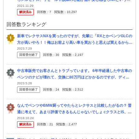
ころでしょうか。 金額もそう変わらないし、納期もどちらも一年と
2021.11.29
解決済み
回答数：
7
閲覧数：
10,297
いう事...
回答数ランキング
新車でレクサスNXを買ったのですが、先輩に「RXとかベンツGLCの
方が高いやろ！！俺はお前より高い車を買おうと思えば買えるから
な！RXも普通に買える！」とか言われて頭に来てしまいました。 こ
2023.7.29
回答受付終了
回答数：
30
閲覧数：
2,197
うい...
中古車販売でお客さんとトラブっています。 6年半経過した中古車の
ベンツのナビが壊れて、交換に80万円ほどかかるのですが、ディー
ラーで買って保証プラン？に入っていると無料で直せるのですか？
2023.5.26
回答受付終了
回答数：
24
閲覧数：
2,512
お客さ...
なんでベンツやBMW厨ってやたらとレクサスと比較したがるの？ 普
通に考えて、あまり評価できるもんじゃないでしょ cクラスとIS、Ｅ
クラスとGS、GLCとNX、GLEとRX、SとLSとかなのかな ...
2018.10.24
解決済み
回答数：
21
閲覧数：
2,477