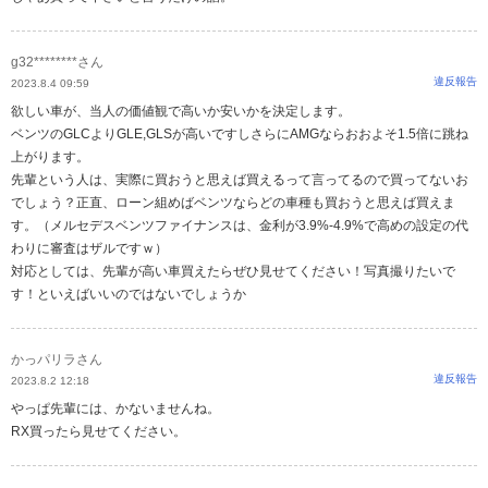
g32********さん
違反報告
2023.8.4 09:59
欲しい車が、当人の価値観で高いか安いかを決定します。
ベンツのGLCよりGLE,GLSが高いですしさらにAMGならおおよそ1.5倍に跳ね
上がります。
先輩という人は、実際に買おうと思えば買えるって言ってるので買ってないお
でしょう？正直、ローン組めばベンツならどの車種も買おうと思えば買えま
す。（メルセデスベンツファイナンスは、金利が3.9%-4.9%で高めの設定の代
わりに審査はザルですｗ）
対応としては、先輩が高い車買えたらぜひ見せてください！写真撮りたいで
す！といえばいいのではないでしょうか
かっパリラさん
違反報告
2023.8.2 12:18
やっぱ先輩には、かないませんね。
RX買ったら見せてください。