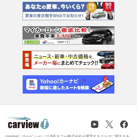
carview!（カービュー）はLINEヤフー株式会社が運営するクルマに関するあ