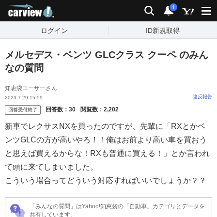
carview!
検索
通知
i
ログイン
ID新規取得
メルセデス・ベンツ GLCクラス クーペ のみん
なの質問
知恵袋ユーザーさん
違反報告
2023.7.29 15:59
回答数：
30
閲覧数：
2,202
回答受付終了
新車でレクサスNXを買ったのですが、先輩に「RXとかベ
ンツGLCの方が高いやろ！！俺はお前より高い車を買おう
と思えば買えるからな！RXも普通に買える！」とか言われ
て頭に来てしまいました。
こういう場合ってどういう対応すればいいでしょうか？？
「みんなの質問」はYahoo!知恵袋の「自動車」カテゴリとデータを
共有しています。