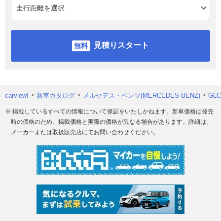
見積りスタート
carview!
新車カタログ
メルセデス・ベンツ(MERCEDES-BENZ)
GL
※ 掲載しているすべての情報について保証をいたしかねます。新車価格は発売
時の価格のため、掲載価格と実際の価格が異なる場合があります。詳細は、
メーカーまたは取扱販売店にてお問い合わせください。