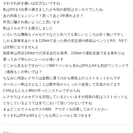
それぞれ好き嫌いは仕方ないですね
私はRXを3台乗り継ぎましたが今回の新型はガッカリでしたね
あの内装とエンジン？？買ってあと3年乗れます？
外見に騙され無いようにと思います
私はメルセデスを購入しました
いろいろな機能もメルセデスなどと比べても新しいところは全く無いですし
しかも新東名あたりを120kmで走った時の安定感や静寂はベンツとRX、NXで
は比較になりませんよ
国産車は所詮100kmでの安全走行が基準、150kmで運転支援で走る車作りは
乗ってみて明らかにレベルが違います
どこから見るかですがベンツBMファンから見ればRXもNXも所詮ワンランク下
（価格も）の争いでは？
ちなみに何故レクサスは盗難に遭うのかも構造上のコストカットからです
ヨーロッパ車はそんなことは数年前からしっかり改善して完成されてます
CANはもともとBMが作ったシステムですからね
レクサスはメルセデスを目指しているといいますが技術の差はコストカットな
どをしているようでは全てにおいて追いつかないですね
まぁどこかでメルセデスやBM、アウディを試乗してみてください
そうすればRXもNXもどっちも同じレベルと気づきます