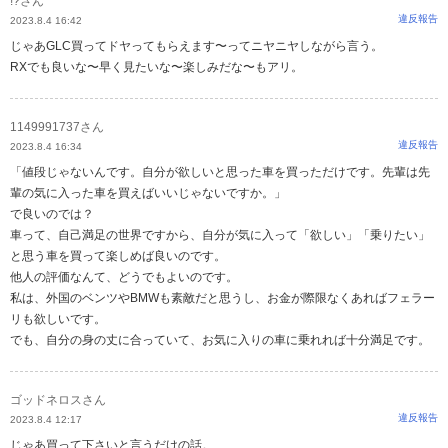
!?さん
違反報告
2023.8.4 16:42
じゃあGLC買ってドヤってもらえます〜ってニヤニヤしながら言う。
RXでも良いな〜早く見たいな〜楽しみだな〜もアリ。
1149991737さん
違反報告
2023.8.4 16:34
「値段じゃないんです。自分が欲しいと思った車を買っただけです。先輩は先
輩の気に入った車を買えばいいじゃないですか。」
で良いのでは？
車って、自己満足の世界ですから、自分が気に入って「欲しい」「乗りたい」
と思う車を買って楽しめば良いのです。
他人の評価なんて、どうでもよいのです。
私は、外国のベンツやBMWも素敵だと思うし、お金が際限なくあればフェラー
リも欲しいです。
でも、自分の身の丈に合っていて、お気に入りの車に乗れれば十分満足です。
ゴッドネロスさん
違反報告
2023.8.4 12:17
じゃあ買って下さいと言うだけの話。