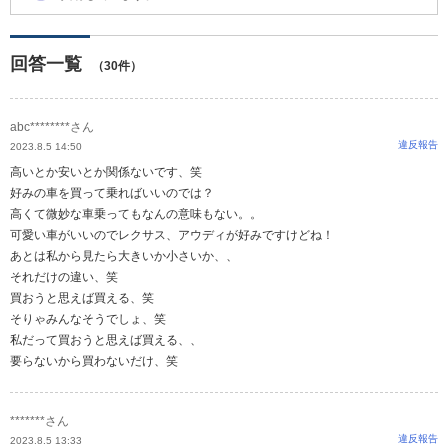
回答一覧
（30件）
abc********さん
違反報告
2023.8.5 14:50
高いとか安いとか関係ないです、笑
好みの車を買って乗ればいいのでは？
高くて微妙な車乗ってもなんの意味もない。。
可愛い車がいいのでレクサス、アウディが好みですけどね！
あとは私から見たら大きいか小さいか、、
それだけの違い、笑
買おうと思えば買える、笑
そりゃみんなそうでしょ、笑
私だって買おうと思えば買える、、
要らないから買わないだけ、笑
*******さん
違反報告
2023.8.5 13:33