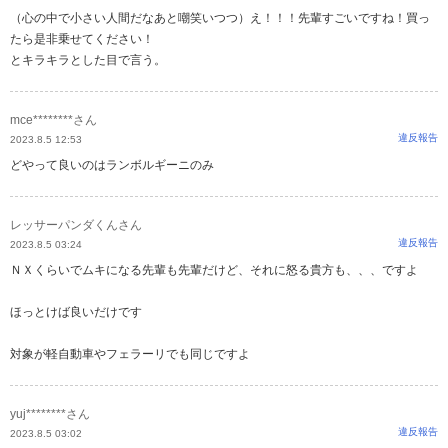
（心の中で小さい人間だなあと嘲笑いつつ）え！！！先輩すごいですね！買っ
たら是非乗せてください！
とキラキラとした目で言う。
mce********さん
違反報告
2023.8.5 12:53
どやって良いのはランボルギーニのみ
レッサーパンダくんさん
違反報告
2023.8.5 03:24
ＮＸくらいでムキになる先輩も先輩だけど、それに怒る貴方も、、、ですよ
ほっとけば良いだけです
対象が軽自動車やフェラーリでも同じですよ
yuj********さん
違反報告
2023.8.5 03:02