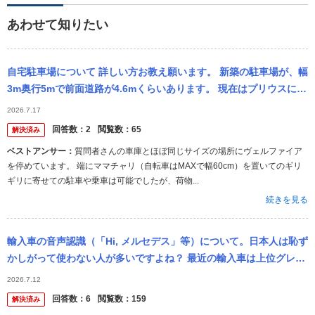
あわせて知りたい
自宅駐車場について 詳しい方お教え願います。 新築の駐車場が、幅
3m奥行5mで前面道路が4.6mくらいあります。 現在はプリウスに乗
っておりますが、ベンツGLCかボルボxc40に乗り換えを検討...
2026.7.17
回答数：
2
閲覧数：
65
解決済み
ベストアンサー：
質問者さんの車庫とほぼ同じサイズの場所にヴェルファイア
を停めています。 端にママチャリ（自転車はMAXで幅60cm）を置いてのギリ
ギリに寄せての駐車や乗車は可能でしたが、荷物...
続きを見る
輸入車の音声認識（「Hi, メルセデス」等）について。日本人は恥ず
かしがって使わない人が多いですよね？ 最近の輸入車は上位グレー
ドなどに標準で音声認識システムが付いていますよね。でも日本人
2026.7.12
は本来...
回答数：
6
閲覧数：
159
解決済み