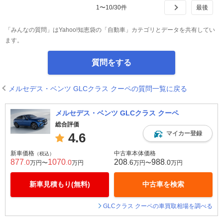
1
〜
10
/
30
件
「みんなの質問」はYahoo!知恵袋の「自動車」カテゴリとデータを共有してい
ます。
質問をする
メルセデス・ベンツ GLCクラス クーペの質問一覧に戻る
メルセデス・ベンツ GLCクラス クーペ
総合評価
マイカー登録
4.6
新車価格
中古車本体価格
（税込）
877
1070
208
988
.0
.0
.6
.0
万円〜
万円
万円〜
万円
新車見積もり(無料)
中古車を検索
GLCクラス クーペの車買取相場を調べる