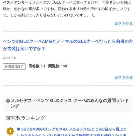
ベストアンサー：
メルセデスはGLCクーペに乗ってるけど、同乗者がいる時は
確かに使わない事が多いですね。言われる通り自分の声出すの恥ずかしいです
ね、しかも割とはっきり喋らないといけないですし。 た
続きを見る
ベンツのGLCクーペAMGとノーマルのGLEクーペだったら前者の方
が内装は良いですか？
2026.7.8
回答数：
3
閲覧数：
59
回答受付終了
続きを見る
メルセデス・ベンツ GLCクラス クーペのみんなの質問ランキ
ング
閲覧数ランキング
車 SUV BMWのX3 レクサスRX メルセデスGLC この3台から選ぶと
したらあなたならどれを選びますか？数年後の下取り価格とかも違い