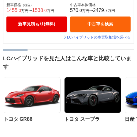
新車価格
中古車本体価格
（税込）
1455
1538
570
2479
.0
.0
.0
.7
万円〜
万円
万円〜
万円
新車見積もり(無料)
中古車を検索
LCハイブリッドの車買取相場を調べる
LCハイブリッドを見た人はこんな車と比較していま
す
トヨタ GR86
トヨタ スープラ
日産