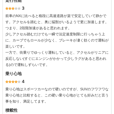
走行性能
3
前車のNXに比べると格段に高速道路が楽で安定していて静かで
す。アクセルを踏むと、奥に猛獣がいるようで更に加速します。
つまり、2段階加速があると思われます。
少しアクセル踏むだけでも一瞬で法定速度制限に行っちゃう上
に、カーブでもロールが少なく、ブレーキが凄く効くので運転が
楽しいです。
一方で、街乗りでゆっくり運転していると、アクセルがリニアに
反応しない(すぐにエンジンがかかって少しラグがあると思われ
る)ので運転しずらいです。
乗り心地
4
乗り心地はスポーツカーなので硬いのですが、SUVのフワフワな
乗り心地と比較すると、この硬い乗り心地がとても好みだと言う
事を知り、満足してます。
積載性