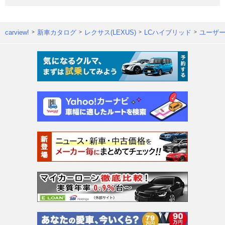
carview!
新車カタログ
レクサス(LEXUS)
LCハイブリッド
ユーザ