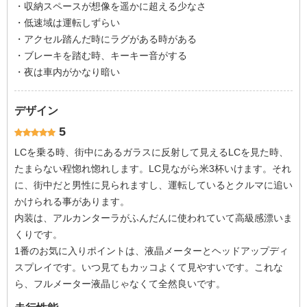
・収納スペースが想像を遥かに超える少なさ
・低速域は運転しずらい
・アクセル踏んだ時にラグがある時がある
・ブレーキを踏む時、キーキー音がする
・夜は車内がかなり暗い
デザイン
5
LCを乗る時、街中にあるガラスに反射して見えるLCを見た時、
たまらない程惚れ惚れします。LC見ながら米3杯いけます。それ
に、街中だと男性に見られますし、運転しているとクルマに追い
かけられる事があります。
内装は、アルカンターラがふんだんに使われていて高級感漂いま
くりです。
1番のお気に入りポイントは、液晶メーターとヘッドアップディ
スプレイです。いつ見てもカッコよくて見やすいです。これな
ら、フルメーター液晶じゃなくて全然良いです。