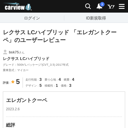
carview!
検索
通知
i
ログイン
ID新規取得
レクサス LCハイブリッド 「エレガントクー
ペ」のユーザーレビュー
bsk75
さん
レクサス LCハイブリッド
グレード：500h“Lパッケージ”(CVT_3.5) 2017年式
乗車形式：マイカー
3
4
4
5
走行性能
乗り心地
燃費
評価
5
1
3
デザイン
積載性
価格
エレガントクーペ
2023.2.6
総評