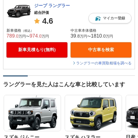
ジープ ラングラー
総合評価
マイカー登録
4.6
新車価格
中古車本体価格
（税込）
789
974
39
1810
.0
.0
.8
.0
万円〜
万円
万円〜
万円
新車見積もり(無料)
中古車を検索
ラングラーの車買取相場を調べる
ラングラーを見た人はこんな車と比較しています
スズキ ジムニー
スズキ ハスラー
日産