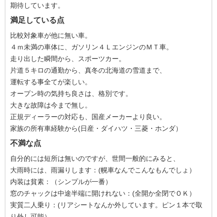
期待しています。
満足している点
比較対象車が他に無い車。
４ｍ未満の車体に、ガソリン４ＬエンジンのＭＴ車。
走り出した瞬間から、スポーツカー。
片道５キロの通勤から、真冬の北海道の雪道まで、
運転する事全てが楽しい。
オープン時の気持ち良さは、格別です。
大きな故障は今まで無し。
正規ディーラーの対応も、国産メーカーより良い。
家族の所有車経験から(日産・ダイハツ・三菱・ホンダ）
不満な点
自分的には短所は無いのですが、世間一般的にみると、
大雨時には、雨漏りします：(幌車なんでこんなもんでしょ）
内装は貧素：（シンプルが一番）
窓のチャックは中途半端に開けれない：(全開か全閉でＯＫ）
実質二人乗り：(リアシートなんか外しています。ピン１本で取
り外し可能）