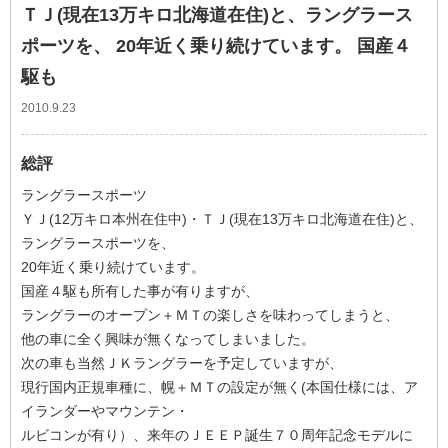
ＴＪ(現在13万キロ北海道在住)と、ラングラース
ポーツを、 20年近く乗り続けています。 国産４
駆も
2010.9.23
総評
ラングラースポーツ
ＹＪ(12万キロ本州在住中)・ＴＪ(現在13万キロ北海道在住)と、
ラングラースポーツを、
20年近く乗り続けています。
国産４駆も所有した事が有りますが、
ラングラーのオープン＋ＭＴの楽しさを味わってしまうと、
他の車に全く興味が無くなってしまいました。
次の車も当然ＪＫラングラーを予定していますが、
現行国内正規車種に、幌＋ＭＴの設定が無く(本国仕様には、ア
イランダーやマウンテン・
ルビコンが有り）、来年のＪＥＥＰ誕生７０周年記念モデルに