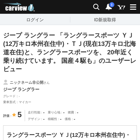
carview!
検索
通知
i
ログイン
ID新規取得
ジープ ラングラー 「ラングラースポーツ ＹＪ
(12万キロ本州在住中)・ＴＪ(現在13万キロ北海
道在住)と、ラングラースポーツを、 20年近く
乗り続けています。 国産４駆も」のユーザーレ
ビュー
ニックネーム非公開
さん
ジープ ラングラー
グレード：-
乗車形式：マイカー
-
-
-
5
走行性能
乗り心地
燃費
評価
-
-
-
デザイン
積載性
価格
ラングラースポーツ ＹＪ(12万キロ本州在住中)・