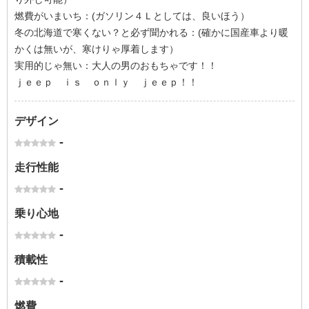
燃費がいまいち：(ガソリン４Ｌとしては、良いほう）
冬の北海道で寒くない？と必ず聞かれる：(確かに国産車より暖
かくは無いが、寒けりゃ厚着します）
実用的じゃ無い：大人の男のおもちゃです！！
ｊｅｅｐ ｉｓ ｏｎｌｙ ｊｅｅｐ！！
デザイン
-
走行性能
-
乗り心地
-
積載性
-
燃費