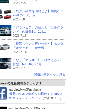
2026.7.27
【残クレ破産を回避せよ】燃費28.2
km/Lの「アルト...
2026.7.8
「グランビア」の敗北と「エルグラ
ンド」の爆売れ。199...
2026.7.15
【復活したのに再び終売か】ホンダ
「オデッセイ」が苦戦し...
2026.7.14
【なぜ「オラオラ顔」は増える？】
新型「N-BOX」に見...
2026.7.7
関連記事をもっと見る
rview!の最新情報をチェック！
carview!公式Facebook
最新のクルマ情報をお届けするcarvie
w!オフィシャルページ
（外部サイト）
carview!公式X（旧Twitter）