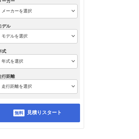
メーカー
モデル
年式
走行距離
見積りスタート