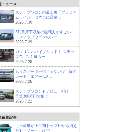
連ニュース
ステップワゴンの最上級「プレミア
ムライン」は本当に必要...
2026.7.30
3列目床下収納の破壊力がすごい！
ステップワゴンのシー...
2026.7.29
ガソリンvsハイブリッド！ ステッ
プワゴン1.5Lター...
2026.7.28
もうスパーダ一択じゃない!? 新グ
レード「エアー EX...
2026.7.25
ステップワゴンもデビュー4年!!
予算300万円で狙う...
2026.7.22
連編集記事
【日産車が上半期トップ10から消え
た】「ノート」は11...