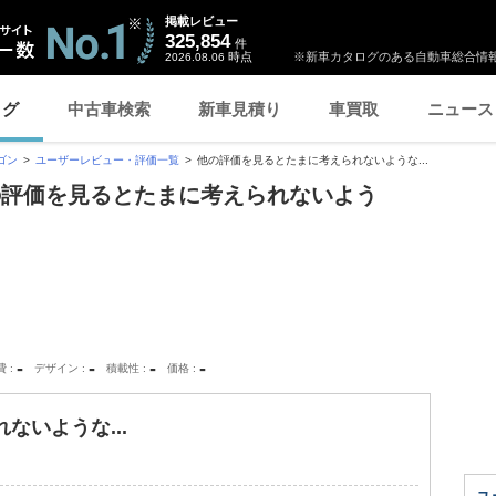
掲載レビュー
325,854
件
時点
※新車カタログのある自動車総合情報
2026.08.06
ログ
中古車検索
新車見積り
車買取
ニュース
ゴン
ユーザーレビュー・評価一覧
他の評価を見るとたまに考えられないような...
の評価を見るとたまに考えられないよう
-
-
-
-
費
デザイン
積載性
価格
ないような...