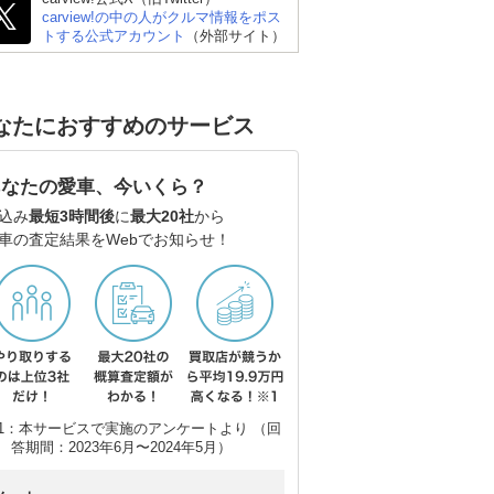
carview!の中の人がクルマ情報をポス
トする公式アカウント
（外部サイト）
なたにおすすめのサービス
あなたの愛車、今いくら？
込み
最短3時間後
に
最大20社
から
車の査定結果をWebでお知らせ！
1：本サービスで実施のアンケートより （回
日産 エルグランド
スズキ エブリイワゴン
ト
答期間：2023年6月〜2024年5月）