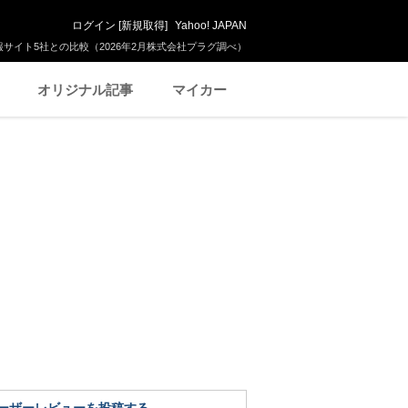
ログイン
[
新規取得
]
Yahoo! JAPAN
サイト5社との比較（2026年2月株式会社プラグ調べ）
オリジナル記事
マイカー