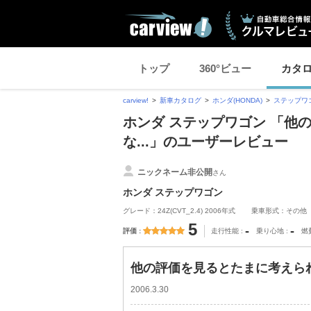
トップ
360°ビュー
カタ
carview!
新車カタログ
ホンダ(HONDA)
ステップワ
ホンダ ステップワゴン 「他
な...」のユーザーレビュー
ニックネーム非公開
さん
ホンダ ステップワゴン
グレード：24Z(CVT_2.4) 2006年式
乗車形式：その他
5
-
-
評価
走行性能
乗り心地
燃
他の評価を見るとたまに考えられ
2006.3.30