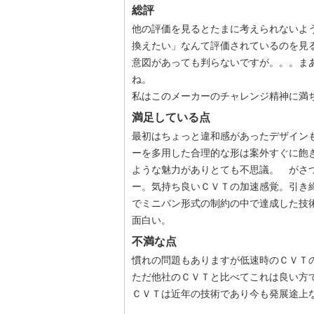
総評
他の評価を見るとたまに考えられないよ
換えたい」なんて評価されているのを見
意図があっても判らないですが。。。ま
ね。
私はこのメーカーのチャレンジ精神に満
満足している点
最初はちょっと違和感があったデザイン
ーを多用した合理的な形は案外すぐに飽
ような魅力がありとても不思議。 がさ
ー。気持ち良いＣＶＴの加速感覚。引き
でミニバン形式の制約の中で達成した技
面白い。
不満な点
慣れの問題もありますが低速時のＣＶＴ
ただ他社のＣＶＴと比べてこれは良い方
ＣＶＴは近年の技術であり今も発展途上