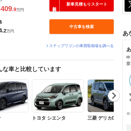
新車見積もりスタート
409
.9
〜
万円
格
中古車を検索
4
.2
万円
あ
ステップワゴンの車買取相場を調べる
申
愛
んな車と比較しています
Nex
t
※
ナ
トヨタ シエンタ
三菱 デリカD:5