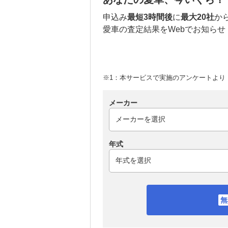
申込み
最短3時間後
に
最大20社
か
愛車の査定結果をWebでお知らせ
※1：本サービスで実施のアンケートより （
メーカー
年式