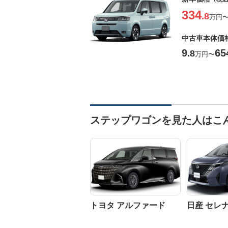
334
.8
万円
中古車本体価
9
65
.8
万円
〜
ステップワゴンを見た人はこ
トヨタ アルファード
日産 セレ