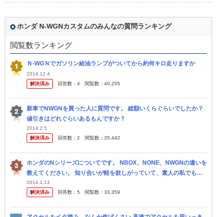
ホンダ N-WGNカスタムのみんなの質問ランキング
閲覧数ランキング
Ｎ-WGＮでガソリン給油ランプがついてから約何キロ走りますか
2014.12.4
解決済み
回答数：
4
閲覧数：
40,255
新車でNWGNを買った人に質問です。 総額いくらぐらいでしたか？
値引きはどれぐらいあるもんですか？
2014.2.5
解決済み
回答数：
2
閲覧数：
35,442
ホンダのNシリーズについてです。 NBOX、NONE、NWGNの違いを
教えてください。 知り合いが軽を欲しがっていて、素人の私でも説
明してあげられるように、 わかるやすく教えて頂きたいです。 よ...
2014.1.13
解決済み
回答数：
5
閲覧数：
33,359