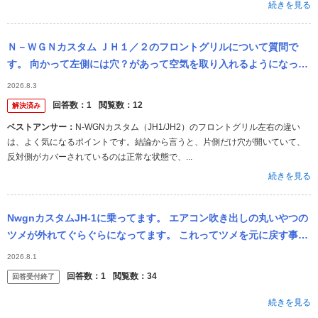
続きを見る
Ｎ－ＷＧＮカスタム ＪＨ１／２のフロントグリルについて質問で
す。 向かって左側には穴？があって空気を取り入れるようになって
いますが、左側にはカバーがしてあるように見えます。なぜなのか
2026.8.3
ご存じの方が...
回答数：
1
閲覧数：
12
解決済み
ベストアンサー：
N-WGNカスタム（JH1/JH2）のフロントグリル左右の違い
は、よく気になるポイントです。結論から言うと、片側だけ穴が開いていて、
反対側がカバーされているのは正常な状態で、...
続きを見る
NwgnカスタムJH-1に乗ってます。 エアコン吹き出しの丸いやつの
ツメが外れてぐらぐらになってます。 これってツメを元に戻す事は
可能でしょうか？ 無理そうならその部分の部品か回り一式交換が必
2026.8.1
要...
回答数：
1
閲覧数：
34
回答受付終了
続きを見る