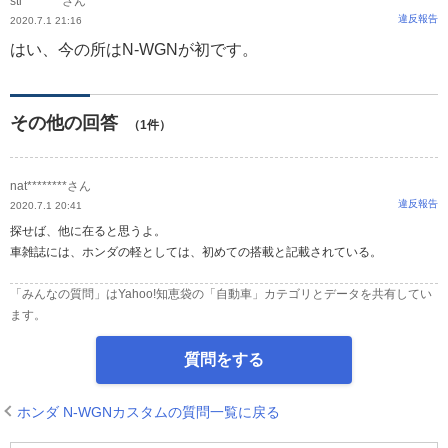
sti********さん
違反報告
2020.7.1 21:16
はい、今の所はN-WGNが初です。
その他の回答
（1件）
nat********さん
違反報告
2020.7.1 20:41
探せば、他に在ると思うよ。
車雑誌には、ホンダの軽としては、初めての搭載と記載されている。
「みんなの質問」はYahoo!知恵袋の「自動車」カテゴリとデータを共有してい
ます。
質問をする
ホンダ N-WGNカスタムの質問一覧に戻る