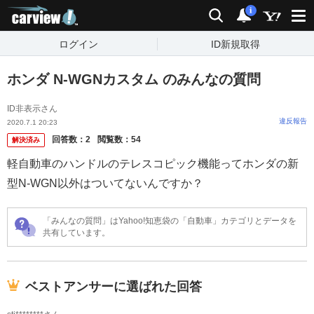
carview!
検索
通知
i
ログイン
ID新規取得
ホンダ N-WGNカスタム のみんなの質問
ID非表示さん
違反報告
2020.7.1 20:23
回答数：
2
閲覧数：
54
解決済み
軽自動車のハンドルのテレスコピック機能ってホンダの新
型N-WGN以外はついてないんですか？
「みんなの質問」はYahoo!知恵袋の「自動車」カテゴリとデータを
共有しています。
ベストアンサーに選ばれた回答