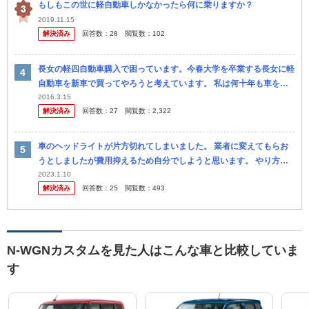
もしもこの世に軽自動車しかなかったら何に乗りますか？
2019.11.15
解決済み
回答数：
28
閲覧数：
102
長女の軽四自動車購入で困っています。今春大学を卒業する長女に軽
自動車を新車で買ってやろうと考えています。 私は何十年も車を買
ってきた経験もありいくつもの自動車販売店も知っているので燃費や
2016.3.15
解決済み
回答数：
27
閲覧数：
2,322
リセーリ...
車のヘッドライトが片方切れてしまいました。 業者に変えてもらお
うとしましたが費用抑えるため自分でしようと思います。 やり方はY
ouTubeなどで調べてるのですが 商品がどれがいいのか分かりま...
2023.1.10
解決済み
回答数：
25
閲覧数：
493
N-WGNカスタムを見た人はこんな車と比較していま
す