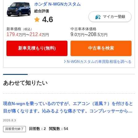
ホンダ N-WGNカスタム
総合評価
マイカー登録
4.6
新車価格
中古車本体価格
（税込）
179
212
9
208
.4
.4
.0
.5
万円〜
万円
万円〜
万円
新車見積もり(無料)
中古車を検索
N-WGNカスタムの車買取相場を調べる
あわせて知りたい
現在N-wgnを乗っているのですが、エアコン（送風？）を付けると
目が痛くなります。沁みるような痛さです。コンプレッサーから通
るエアコン（冷房？）を付けると痛くはなりません。 家族を乗せて
2026.8.3
も同じ症...
回答数：
2
閲覧数：
54
回答受付終了