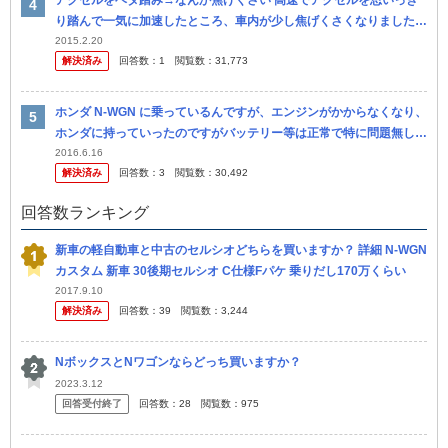
アクセルをベタ踏み→なんか焦げくさい 高速でアクセルを思いっき
り踏んで一気に加速したところ、車内が少し焦げくさくなりました。
走行距離10000キロ、12ヶ月点検もついこの前終えたばかりの新車
2015.2.20
解決済み
回答数：
1
閲覧数：
31,773
です。 こ
ホンダ N-WGN に乗っているんですが、エンジンがかからなくなり、
ホンダに持っていったのですがバッテリー等は正常で特に問題無しと
言われました。リコール対象でもないらしく、ホンダでの結果では異
2016.6.16
解決済み
回答数：
3
閲覧数：
30,492
常...
回答数ランキング
新車の軽自動車と中古のセルシオどちらを買いますか？ 詳細 N-WGN
カスタム 新車 30後期セルシオ C仕様Fパケ 乗りだし170万くらい
2017.9.10
解決済み
回答数：
39
閲覧数：
3,244
NボックスとNワゴンならどっち買いますか？
2023.3.12
回答受付終了
回答数：
28
閲覧数：
975