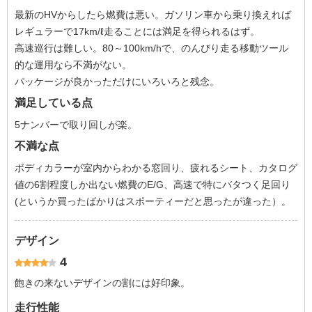
最新のHVからしたら燃費は悪い。ガソリン車から乗り換えれば
レギュラーで17km/ℓ走ることには満足を得られるはず。
高速巡行は難しい。80～100km/hで、のんびり走る移動ツール
的な運用なら不満がない。
パッケージが良かっただけにいろいろと残念。
満足している点
5ナンバーで取り回しが楽。
不満な点
ボディカラーが室内からわかる窓回り、疲れるシート、カタログ
値の6割程度しか出ない燃費のE/G、高速で特にバタつく足回り
(というか買ったばかりはスポーティーだと思ったが違った）。
デザイン
4
飽きの来ないデザインの割には好印象。
走行性能