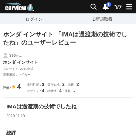
carview!
検索
通知
i
ログイン
ID新規取得
ホンダ インサイト 「IMAは過渡期の技術でし
たね」のユーザーレビュー
390
さん
ホンダ インサイト
グレード：- 2010年式
乗車形式：マイカー
3
2
2
4
走行性能
乗り心地
燃費
評価
4
4
-
デザイン
積載性
価格
IMAは過渡期の技術でしたね
2020.11.29
総評