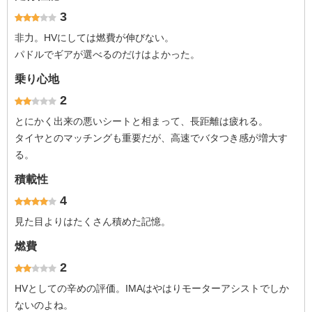
3
非力。HVにしては燃費が伸びない。
パドルでギアが選べるのだけはよかった。
乗り心地
2
とにかく出来の悪いシートと相まって、長距離は疲れる。
タイヤとのマッチングも重要だが、高速でバタつき感が増大す
る。
積載性
4
見た目よりはたくさん積めた記憶。
燃費
2
HVとしての辛めの評価。IMAはやはりモーターアシストでしか
ないのよね。