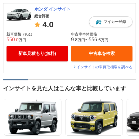
ホンダ インサイト
総合評価
マイカー登録
4.0
新車価格
中古車本体価格
（税込）
550
9
556
.0
.8
.6
万円
万円〜
万円
新車見積もり(無料)
中古車を検索
インサイトの車買取相場を調べる
インサイトを見た人はこんな車と比較しています