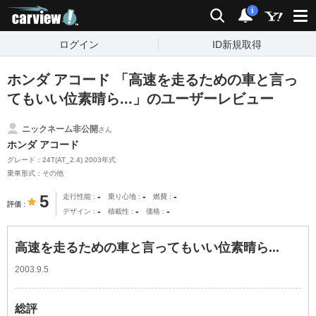
carview!
検索
通知
i
ログイン
ID新規取得
ホンダ アコード 「高速を走るための車と言っ
てもいい位素晴ら...」のユーザーレビュー
ニックネーム非公開
さん
ホンダ アコード
グレード：24T(AT_2.4) 2003年式
乗車形式：その他
-
-
-
5
走行性能
乗り心地
燃費
評価
-
-
-
デザイン
積載性
価格
高速を走るための車と言ってもいい位素晴ら...
2003.9.5
総評