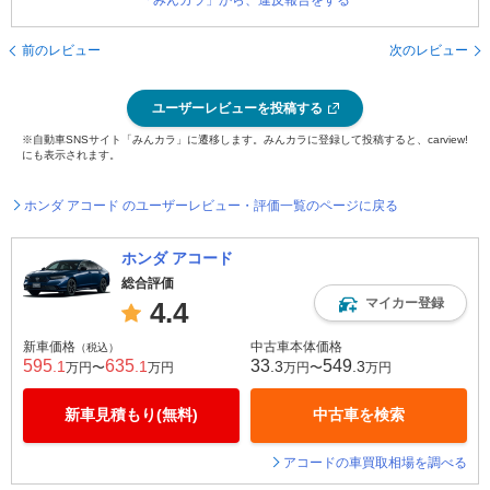
「みんカラ」から、違反報告をする
前のレビュー
次のレビュー
ユーザーレビューを投稿する
※自動車SNSサイト「みんカラ」に遷移します。みんカラに登録して投稿すると、carview!
にも表示されます。
ホンダ アコード のユーザーレビュー・評価一覧のページに戻る
ホンダ アコード
総合評価
マイカー登録
4.4
新車価格
中古車本体価格
（税込）
595
635
33
549
.1
.1
.3
.3
万円〜
万円
万円〜
万円
新車見積もり(無料)
中古車を検索
アコードの車買取相場を調べる