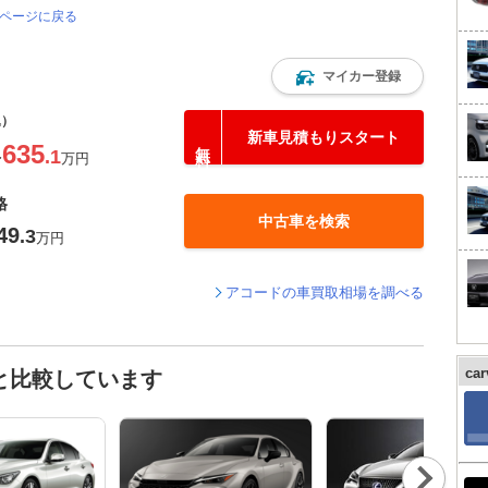
のページに戻る
マイカー登録
込）
新車見積もりスタート
635
.1
〜
万円
格
中古車を検索
49
.3
万円
アコードの車買取相場を調べる
ca
と比較しています
Nex
t