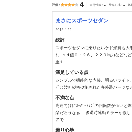
4
-
-
評価
走行性能
乗り心地
燃
まさにスポーツセダン
2015.4.22
総評
スポーツセダンに乗りたいケド燃費も大事！って
ﾄ、ｃｄ値０・２６、２２０馬力などな
重１...
満足している点
シンプルで機能的な内装、明るいライト
ﾌﾞﾗｯｸｸﾛｰﾑﾒｯｷの施された各外装パ
不満な点
高速向けにｵｰﾊﾞｰﾄｯﾌﾟの回転数が低
楽だろうなぁ。 後退時連動ミラーが欲し
節で...
乗り心地