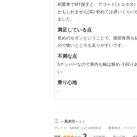
初愛車でMT探すと、アコード(トルネオ
かもしれません(笑) 初めては遅いくら
ました。 ...
満足している点
長めのセダンということで、後部座席も結
ので狭いところも走りやすいです。
不満な点
5ナンバーなので車内も幅は狭め 小回り
い
乗り心地
-
～風来坊～
さん
グレード：SiR(MT_2.2) 1993年式
乗車形式：マイカー
3
評価
走行性能
乗り心地
燃