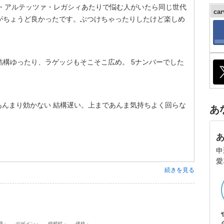
)・アルテッツァ・レガシィあたりで悩む人がいたら同じ世代
ca
いがちょうど良かったです。ぶつけちゃったりしたけど楽しめ
構ゆったり、ラゲッジもそこそこ広め。 5ナンバーでした
あんまり効かない 結構遅い。上まであんま気持ちよく回らな
あ
申
愛
続きを見る
費
デザイン
積載性
価格