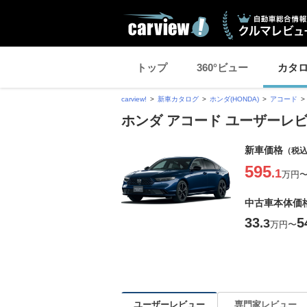
トップ
360°ビュー
カタ
carview!
新車カタログ
ホンダ(HONDA)
アコード
ホンダ アコード ユーザーレビ
新車価格
（税
595
.1
万円
中古車本体価
33
5
.3
万円
〜
ユーザーレビュー
専門家レビュー