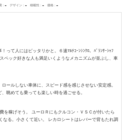
-
-
-
-
費
デザイン
積載性
価格
人にはピッタリかと。６速ﾏﾙﾁｺｰﾝｼﾝｸﾛ、ﾊﾞﾗﾝｻｰｼｬﾌ
どスペック好きな人も満足いくようなメカニズムが並ぶし、車
。ロールしない車体に、スピード感を感じさせない安定感。
ーツなど、眺めても乗っても楽しい時を過ごせる。
いと燃費を稼げそう。 ユーロＲにもクルコン・ＶＳＣが付いたら
くなる。小さくて近い。 レカロシートはレバーで背もたれ調