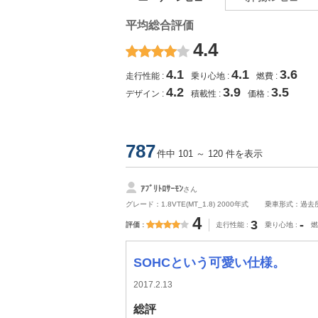
平均総合評価
4.4
4.1
4.1
3.6
走行性能
乗り心地
燃費
4.2
3.9
3.5
デザイン
積載性
価格
787
件中 101 ～ 120 件を表示
ｱﾌﾞﾘﾄﾛｻｰﾓﾝ
さん
グレード：1.8VTE(MT_1.8) 2000年式
乗車形式：過去
4
3
-
評価
走行性能
乗り心地
燃
SOHCという可愛い仕様。
2017.2.13
総評