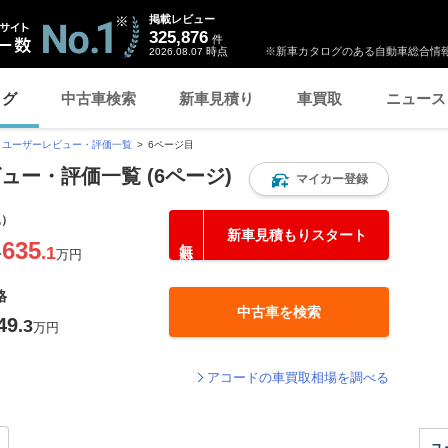
掲載レビュー
325,876
件
時点
※新車カタログのある自動車総合情報
2026.08.07
ログ
中古車検索
新車見積り
車買取
ニュース
ユーザーレビュー・評価一覧
6ページ目
ュー・評価一覧 (6ページ)
マイカー登録
込）
新車見積もりスタート
635
.1
〜
万円
格
中古車を検索
49
.3
万円
アコードの車買取相場を調べる