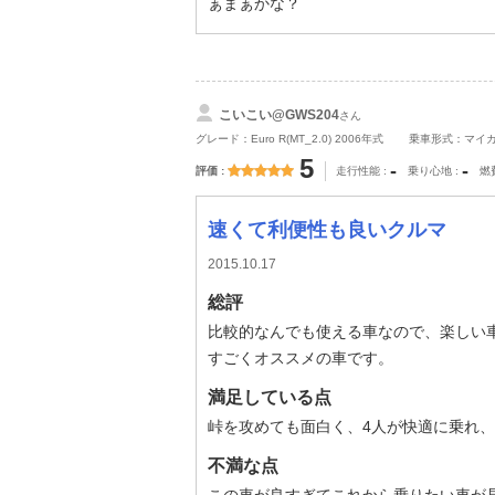
ぁまぁかな？
こいこい@GWS204
さん
グレード：Euro R(MT_2.0) 2006年式
乗車形式：マイ
5
-
-
評価
走行性能
乗り心地
燃
速くて利便性も良いクルマ
2015.10.17
総評
比較的なんでも使える車なので、楽しい
すごくオススメの車です。
満足している点
峠を攻めても面白く、4人が快適に乗れ
不満な点