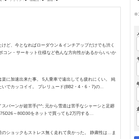
-
-
-
-
※
たけど、今となればローダウン＆インチアップだけでも渋く
スポコン・サーキット仕様など色んな方向性があるからいいか
楽に加速出来た事。 5人乗車で遠出しても疲れにくい。 純
カッコイイ。 プレリュード(BB2・4・6・7)の...
スバーンが超苦手(^^; 元から雪道は苦手なシャーシと足廻
5D26～80D30をネットで買っても2万円する…
差のショックもストレス無く走れて良かった。 静粛性は…ま