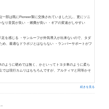
一部は既にPioneer製に交換されていました)し、更にソニ
なり音質が良い ・燃費が良い ・ギアの変速がしやすい
不足を感じる ・サンルーフが外気導入が出来ないので、タダ
ため、最適なドラポジとはならない ・ランバーサポートがフ
車のように硬めでは無く、かといってトヨタ車のように柔ら
路上では現行カムリはもちろんですが、アルティマと同等かそ
続きを見る
カー