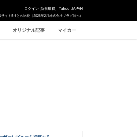
ログイン
[
新規取得
]
Yahoo! JAPAN
サイト5社との比較（2026年2月株式会社プラグ調べ）
オリジナル記事
マイカー