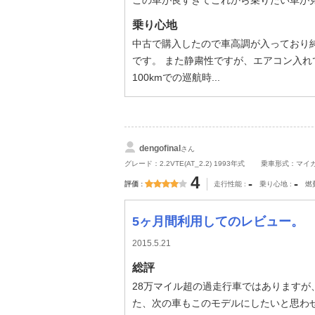
この車が良すぎてこれから乗りたい車が
乗り心地
中古で購入したので車高調が入っており
です。 また静粛性ですが、エアコン入
100kmでの巡航時...
dengofinal
さん
グレード：2.2VTE(AT_2.2) 1993年式
乗車形式：マイ
4
-
-
評価
走行性能
乗り心地
燃
5ヶ月間利用してのレビュー。
2015.5.21
総評
28万マイル超の過走行車ではありますが
た、次の車もこのモデルにしたいと思わ