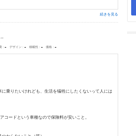
続きを見る
カー
-
-
-
-
費
デザイン
積載性
価格
車に乗りたいけれども、生活を犠牲にしたくないって人には
、アコードという車種なので保険料が安いこと。