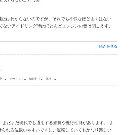
見つからないこと（笑）
純正はわからないのですが、それでも不快なほど固くはない
れてないアイドリング時はほとんどエンジンの音は聞こえず、
続きを見る
カー
-
-
-
-
費
デザイン
積載性
価格
、まだまだ現代でも通用する燃費や走行性能があります。 ま
せられる位扱いやすいですし、運転していてもかなり楽しい