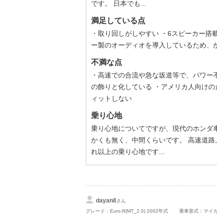
です。 日本でも...
満足している点
・取り回しがしやすい ・6スピーカー搭載(
ー製のオーディオを導入しているため、か
不満な点
・高速での合流や急な坂道等で、パワー
の飾りと化している ・アメリカ人向けの
ィットしない
乗り心地
乗り心地についてですが、現代のホンダ
かくも無く、中間くらいです。 高速道
れ以上の乗り心地です...
dayan8
さん
グレード：Euro-R(MT_2.0) 2002年式
乗車形式：マイ