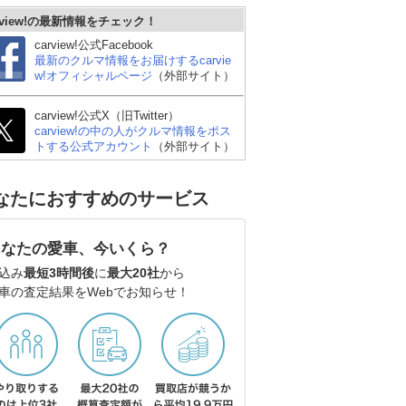
rview!の最新情報をチェック！
carview!公式Facebook
最新のクルマ情報をお届けするcarvie
w!オフィシャルページ
（外部サイト）
carview!公式X（旧Twitter）
carview!の中の人がクルマ情報をポス
トする公式アカウント
（外部サイト）
なたにおすすめのサービス
あなたの愛車、今いくら？
込み
最短3時間後
に
最大20社
から
車の査定結果をWebでお知らせ！