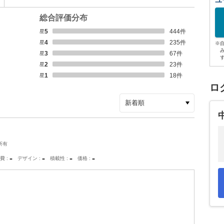
ユ
総合評価分布
星5
444
件
星4
235
件
※
星3
67
件
星2
23
件
星1
18
件
ロ
所有
-
-
-
-
費
デザイン
積載性
価格