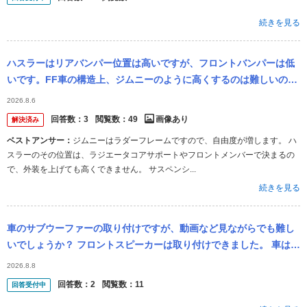
続きを見る
ハスラーはリアバンパー位置は高いですが、フロントバンパーは低
いです。FF車の構造上、ジムニーのように高くするのは難しいので
しょうか？
2026.8.6
回答数：
3
閲覧数：
49
画像あり
解決済み
ベストアンサー：
ジムニーはラダーフレームですので、自由度が増します。 ハ
スラーのその位置は、ラジエータコアサポートやフロントメンバーで決まるの
で、外装を上げても高くできません。 サスペンシ...
続きを見る
車のサブウーファーの取り付けですが、動画など見ながらでも難し
いでしょうか？ フロントスピーカーは取り付けできました。 車はタ
フトです。 やってみたら意外と楽しかったのですが、さすがにスピ
2026.8.8
ーカーと...
回答数：
2
閲覧数：
11
回答受付中