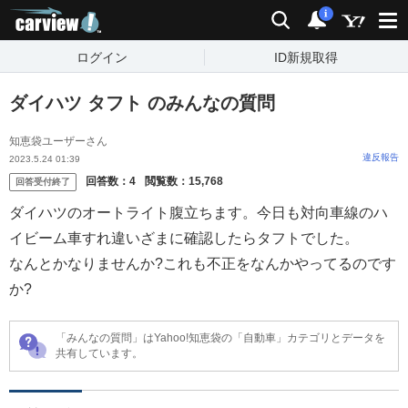
carview!
検索
通知
i
ログイン
ID新規取得
ダイハツ タフト のみんなの質問
知恵袋ユーザーさん
違反報告
2023.5.24 01:39
回答数：
4
閲覧数：
15,768
回答受付終了
ダイハツのオートライト腹立ちます。今日も対向車線のハ
イビーム車すれ違いざまに確認したらタフトでした。
なんとかなりませんか?これも不正をなんかやってるのです
か?
「みんなの質問」はYahoo!知恵袋の「自動車」カテゴリとデータを
共有しています。