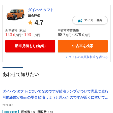
ダイハツ タフト
総合評価
マイカー登録
4.7
新車価格
中古車本体価格
（税込）
143
193
68
379
.6
.1
.7
.0
万円〜
万円
万円〜
万円
新車見積もり(無料)
中古車を検索
タフトの車買取相場を調べる
あわせて知りたい
ダイハツタフトについてなのですが給油ランプがついて尚且つ走行
可能距離が0kmの場合給油しようと思ったのですが近くに空いてる
ガソリンスタンドが無くて明日入れに行こうと思ってるのですが近
2026.8.8
場が1.4k...
回答数：
5
閲覧数：
55
回答受付中