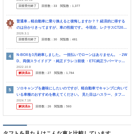
っているのでそろそろ買い換えようと思っています。 維持費の安さ
回答受付終了
回答数：
33
閲覧数：
1,377
を...
普通車→軽自動車に乗り換えると後悔しますか？？ 経済的に得する
のは分かりきってますが、車の性能です。 今現在、レクサスCT200h
の後期型に乗ってます。 大して変わらないなら軽自動車にしようか...
2026.3.1
回答受付終了
回答数：
30
閲覧数：
481
N-BOXを3月納車しました。 一括払いでローンはありません。 ・2W
D、両側スライドドア ・純正ドラレコ前後 ・ETC純正ラバーマット
・コーティング ・下錆コーティング 長く乗るつもりで買っ...
2022.10.9
解決済み
回答数：
27
閲覧数：
1,784
ソロキャンプを趣味にしたいのですが、軽自動車でキャンプに向いて
いる車種のおすすめを教えてください。 見た目はハスラー、タフ
ト、ジムニーが好きです。 荷物詰める車がいいです。 長く乗りたい
2024.7.16
解決済み
回答数：
26
閲覧数：
593
ので、な...
タフトを見た人はこんな車と比較しています