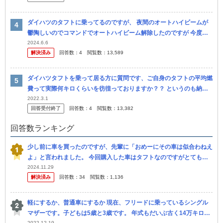
ダイハツのタフトに乗ってるのですが、 夜間のオートハイビームが
鬱陶しいのでコマンドでオートハイビーム解除したのですが 今度は
自動でライトがつかなくなりました 自動でライトはつくけど自動で
2024.6.6
解決済み
回答数：
4
閲覧数：
13,589
ハイビー...
ダイハツタフトを乗って居る方に質問です、ご自身のタフトの平均燃
費って実際何キロくらいを彷徨っておりますか？？ というのも納車
した日から1週間は20キロをキープしていました、ですがある日突然
2022.3.1
回答受付終了
回答数：
4
閲覧数：
13,382
10キ...
回答数ランキング
少し前に車を買ったのですが、先輩に「おめーにその車は似合わねえ
よ」と言われました。 今回購入した車はタフトなのですがとても気
に入っていますし、昨年からずっと欲しくて買おうと考えていた車
2024.11.29
解決済み
回答数：
34
閲覧数：
1,136
で、納車さ...
軽にするか、普通車にするか 現在、フリードに乗っているシングル
マザーです。子どもは5歳と3歳です。 年式もだいぶ古く14万キロ走
2022.12.19