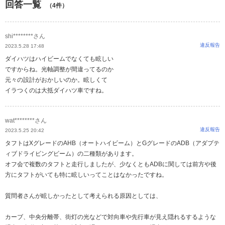
回答一覧
（4件）
shi********さん
違反報告
2023.5.28 17:48
ダイハツはハイビームでなくても眩しい
ですからね。光軸調整が間違ってるのか
元々の設計がおかしいのか。眩しくて
イラつくのは大抵ダイハツ車ですね。
wat********さん
違反報告
2023.5.25 20:42
タフトはXグレードのAHB（オートハイビーム）とGグレードのADB（アダプテ
ィブドライビングビーム）の二種類があります。
オフ会で複数のタフトと走行しましたが、少なくともADBに関しては前方や後
方にタフトがいても特に眩しいってことはなかったですね。
質問者さんが眩しかったとして考えられる原因としては、
カーブ、中央分離帯、街灯の光などで対向車や先行車が見え隠れるするような