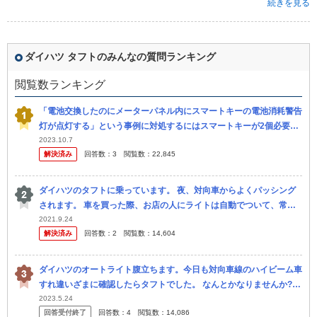
続きを見る
ダイハツ タフトのみんなの質問ランキング
閲覧数ランキング
「電池交換したのにメーターパネル内にスマートキーの電池消耗警告
灯が点灯する」という事例に対処するにはスマートキーが2個必要な
んですよね？ １個しか無い場合は「討つ手無し」ですか？ その１個
2023.10.7
解決済み
回答数：
3
閲覧数：
22,845
のキー...
ダイハツのタフトに乗っています。 夜、対向車からよくパッシング
されます。 車を買った際、お店の人にライトは自動でついて、常に
上向き、対向車が来た時だけ勝手に下向きになる？みたいな説明をさ
2021.9.24
解決済み
回答数：
2
閲覧数：
14,604
れたので...
ダイハツのオートライト腹立ちます。今日も対向車線のハイビーム車
すれ違いざまに確認したらタフトでした。 なんとかなりませんか?こ
れも不正をなんかやってるのですか?
2023.5.24
回答受付終了
回答数：
4
閲覧数：
14,086