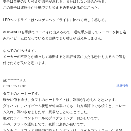
場合は自動の切り替えや減光が遅れる、またはしない場合がある。
この場合は運転手が手動で切り替える必要があるのに怠った。
LEDヘッドライトはハロゲンヘッドライトに比べて眩しく感じる。
AHBやADBも手動でローハイに出来るので、運転手が誤ってレーバーを押し込
みハイビームになっていると自動で切り替えや減光をしません。
なんてのがあります。
メーカーの不正とか軽々しく非難すると風評被害にあたる恐れもあるので気を
付けた方が良いと思います。
aki********さん
違反報告
2023.5.25 17:32
タフトのオーナーです。
確かに仰る通り、タフトのオートライトは、制御がおかしいと思います。
ダイハツに、ハイビーム状態が対向車いても、前方追随中でも続くと、クレー
ム入れ、調べさせましたが、異常なしとのことでした。
絶対にライトコントロールのプログラミング、おかしいです。
今や、タフトを運転してて、夜間は肩身が狭いです。
ちなみに、タフトと同時期に購入したタントは、ライトコントロールは良好