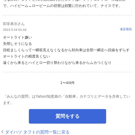
で、ハイビーム↔ロービームの切替は頻繁に行われていて、ナイスです。
ID非表示さん
違反報告
2023.5.24 01:44
オートライト嫌い
失明しそうになる
目眩ましくらって一瞬前見えなくなるから対向車は全部一瞬左へ目線をずらす
オートライトの精度良くない
遠くから来るとハイとロー切り替わりながら来るからムカつくなり
1
〜
4
/
4
件
「みんなの質問」はYahoo!知恵袋の「自動車」カテゴリとデータを共有してい
ます。
質問をする
ダイハツ タフトの質問一覧に戻る