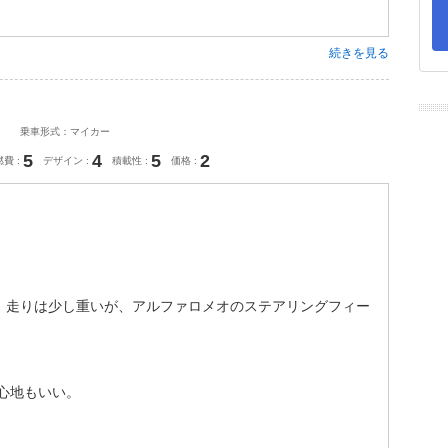
続きを見る
乗車形式：マイカー
5
4
5
2
燃費
デザイン
積載性
価格
。走りは少し重いが、アルファロメオのステアリングフィー
心地もいい。