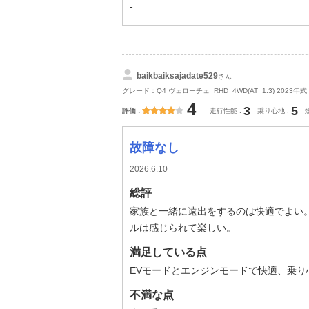
-
baikbaiksajadate529
さん
グレード：Q4 ヴェローチェ_RHD_4WD(AT_1.3) 2023年式
4
3
5
評価
走行性能
乗り心地
故障なし
2026.6.10
総評
家族と一緒に遠出をするのは快適でよい
ルは感じられて楽しい。
満足している点
EVモードとエンジンモードで快適、乗り
不満な点