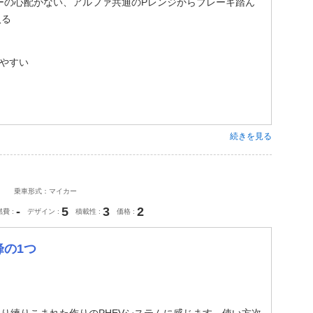
ーの心配がない、アルファ共通のPレンジからブレーキ踏ん
入る
りやすい
続きを見る
乗車形式：マイカー
-
5
3
2
燃費
デザイン
積載性
価格
峰の1つ