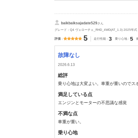
baikbaiksajadate529
さん
グレード：Q4 ヴェローチェ_RHD_4WD(AT_1.3) 2025年式
5
3
5
評価
走行性能
乗り心地
故障なし
2026.6.13
総評
乗り心地は大変よい。車重が重いのでス
満足している点
エンジンとモーターの不思議な感覚
不満な点
車重が重い。
乗り心地