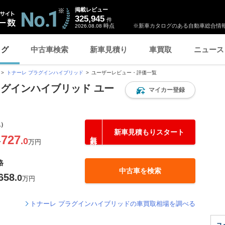
掲載レビュー
325,945
件
時点
※新車カタログのある自動車総合情報
2026.08.08
ログ
中古車検索
新車見積り
車買取
ニュース
トナーレ プラグインハイブリッド
ユーザーレビュー・評価一覧
ラグインハイブリッド ユー
マイカー登録
込）
新車見積もりスタート
727
.0
〜
万円
格
中古車を検索
658
.0
万円
トナーレ プラグインハイブリッドの車買取相場を調べる