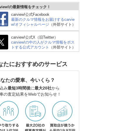
rview!の最新情報をチェック！
carview!公式Facebook
最新のクルマ情報をお届けするcarvie
w!オフィシャルページ
（外部サイト）
carview!公式X（旧Twitter）
carview!の中の人がクルマ情報をポス
トする公式アカウント
（外部サイト）
なたにおすすめのサービス
あなたの愛車、今いくら？
込み
最短3時間後
に
最大20社
から
車の査定結果をWebでお知らせ！