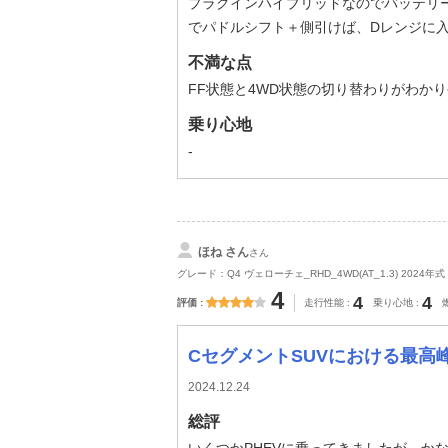
プラグインハイブリッドなのでバッテリ
でパドルシフト＋側引けば、Dレンジに
不満な点
FF状態と4WD状態の切り替わりがわか
乗り心地
-
ほね さん
さん
グレード：Q4 ヴェローチェ_RHD_4WD(AT_1.3) 2024年式
4
4
4
評価
走行性能
乗り心地
CセグメントSUVにおける最高
2024.12.24
総評