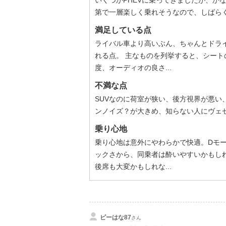
いくつかPHEVに乗ってきましたが、か
第で一層楽しく乗れそうなので、しばら
満足している点
ライバル車より高いぶん、ちゃんとドラ
れる点。 主なものを列挙すると、シー
度、オーディオの良さ...
不満な点
SUVなのに荷室が狭い、後方視界が悪
ンノイズ？が大きめ、知らない人にヴェ
乗り心地
乗り心地は意外にやわらかで快適。Dモ
ックさから、同乗者は酔いやすいかもし
後席も大変かもしれな...
ピーはな87
さん