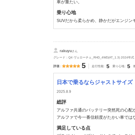
車が重たい。
乗り心地
SUVだから柔らかめ、静かだがエンジン
rakuyu
さん
グレード：Q4 ヴェローチェ_RHD_4WD(AT_1.3) 2024年式
5
5
5
評価
走行性能
乗り心地
日本で乗るならジャストサイズ
2025.8.9
総評
アルファ共通のバッテリー突然死の心配が
アルファで今一番信頼度がたかい車では
満足している点