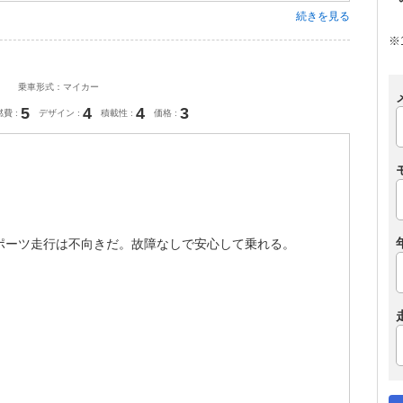
続きを見る
※
乗車形式：マイカー
5
4
4
3
燃費
デザイン
積載性
価格
ポーツ走行は不向きだ。故障なしで安心して乗れる。