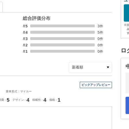
ユ
総合評価分布
※
星5
3
件
星4
5
件
星3
0
件
星2
0
件
ロ
星1
0
件
乗車形式：マイカー
5
4
4
1
燃費
デザイン
積載性
価格