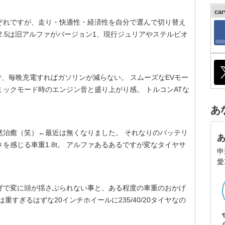
ca
ぞれですが、走り・快適性・経済性を自分で選んで切り替え
2.5は旧アルファがバージョン1、現行ジュリアやステルビオ
ので、毎晩充電すればガソリンが減らない。 スムーズなEVモー
ックモード時のエンジン音と盛り上がり感。 トルコンATな
あ
然治癒（笑）←最近は無くなりました。 それなりのバッテリ
を感じる車重1.8t。 アルファあるあるですが変なタイヤサ
申
愛
げで変に頭が揺さぶられない事と、ある程度の車重のおかげ
すぎるはずな20インチホイールに235/40/20タイヤなの