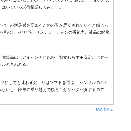
なり練りこまれた作りのPHEVシステムに感じます。使い方次
くはいろいろ試行錯誤してみます。
イバーの満足感を高めるための贅が尽くされていると感じら
トの革のしっとり感、ベンチレーションの吸気力、液晶の解像
い、電装品は（アイシンナビ以外）相変わらず不安定、パター
ゼルと言われる。
ードにしても迷わず足回りはソフトを選ぶ。 ハンドルのクイ
れないし、段差の乗り越えで後ろ半分がバタバタするので、
続きを見る