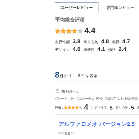
ユーザーレビュー
専門家レビュー
平均総合評価
4.4
3.8
4.8
4.7
走行性能
乗り心地
燃費
4.6
4.1
2.4
デザイン
積載性
価格
8
件中 1 ～ 8 件を表示
捨乃介
さん
グレード：Q4 ヴェローチェ_RHD_4WD(AT_1.3) 2024年式
4
5
5
評価
走行性能
乗り心地
アルファロメオ バージョン2.5
2025.8.11