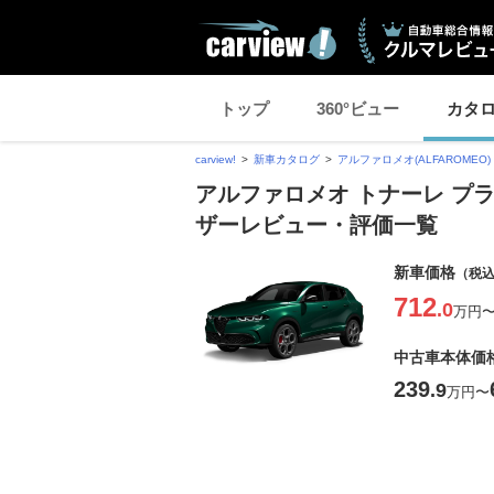
トップ
360°ビュー
カタ
carview!
新車カタログ
アルファロメオ(ALFAROMEO)
アルファロメオ トナーレ プ
ザーレビュー・評価一覧
新車価格
（税
712
.0
万円
中古車本体価
239
.9
万円
〜