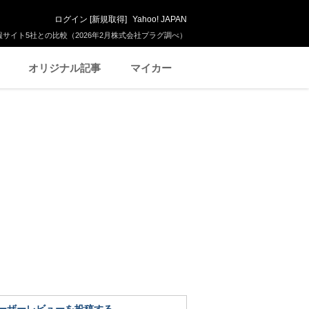
ログイン
[
新規取得
]
Yahoo! JAPAN
サイト5社との比較（2026年2月株式会社プラグ調べ）
オリジナル記事
マイカー