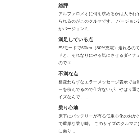
総評
アルファロメオに何を求めるかは人それ
られるのがこのクルマです。 バージョン
がバージョン2、...
満足している点
EVモードで60km（80%充電）走れる
ドと、それなりにやる気にさせるダイナミ
のでエ...
不満な点
相変わらずなエラーメッセージ表示で自
ーを積んでるので仕方ないが、やはり重さ
イズなんで、...
乗り心地
床下にバッテリーが有る低重心化のおか
で重厚な乗り味。 このサイズのクルマには重
に乗り...