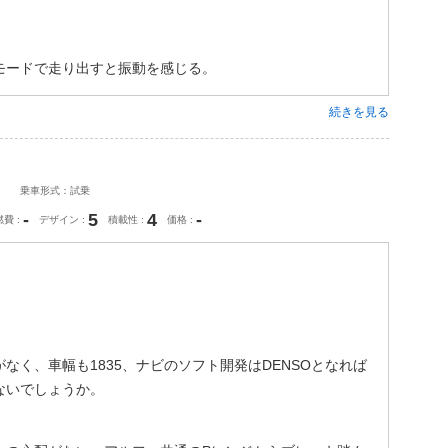
モードで走り出すと振動を感じる。
続きを見る
乗車形式：試乗
-
5
4
-
燃費
デザイン
積載性
価格
なく、車幅も1835、ナビのソフト開発はDENSOとなれば
ないでしょうか。