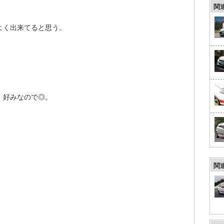
関
よく出来てると思う。
、好みなので◎。
関