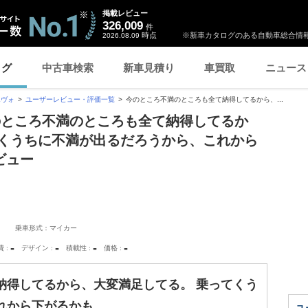
掲載レビュー
326,009
件
時点
※新車カタログのある自動車総合情報
2026.08.09
ログ
中古車検索
新車見積り
車買取
ニュース
エヴォ
ユーザーレビュー・評価一覧
今のところ不満のところも全て納得してるから、...
のところ不満のところも全て納得してるか
てくうちに不満が出るだろうから、これから
ビュー
乗車形式：マイカー
-
-
-
-
費
デザイン
積載性
価格
納得してるから、大変満足してる。 乗ってくう
れから下がるかも…