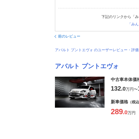
下記のリンクから「み
「みん
前のレビュー
アバルト プントエヴォ のユーザーレビュー・評
アバルト プントエヴォ
中古車本体価
132
.0
万円
〜
新車価格
（税
289
.0
万円