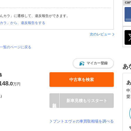
ca
んカラ」に遷移して、違反報告ができます。
カラ」から、違反報告をする
次のレビュー
価一覧のページに戻る
マイカー登録
あ
格
中古車を検索
148
.0
万円
申
愛
込）
新車見積もりスタート
プントエヴォの車買取相場を調べる