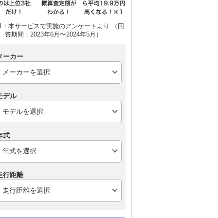
1：本サービスで実施のアンケートより （回
答期間：2023年6月〜2024年5月）
メーカー
モデル
スズキ アルト
スズキ スイフト
ス
年式
走行距離