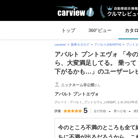
トップ
360°ビュー
カタ
carview!
新車カタログ
アバルト(ABARTH)
プント
アバルト プントエヴォ 「今
ら、大変満足してる。 乗っ
下がるかも…」のユーザーレ
ニックネーム非公開
さん
アバルト プントエヴォ
グレード：アバルト_プントエヴォ_LHD(MT_1.4) 2012年式
5
-
-
評価
走行性能
乗り心地
燃
今のところ不満のところも全て
ちに不満が出るだろうから、こ