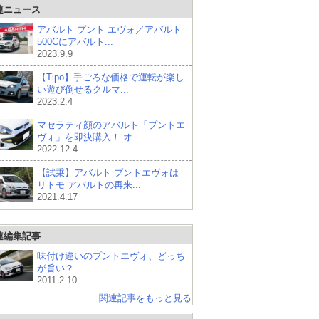
連ニュース
アバルト プント エヴォ／アバルト
500Cにアバルト...
2023.9.9
【Tipo】手ごろな価格で運転が楽し
い遊び倒せるクルマ...
2023.2.4
マセラティ顔のアバルト「プントエ
ヴォ」を即決購入！ オ...
2022.12.4
【試乗】アバルト プントエヴォは
リトモ アバルトの再来...
2021.4.17
連編集記事
味付け違いのプントエヴォ、どっち
が旨い？
2011.2.10
関連記事をもっと見る