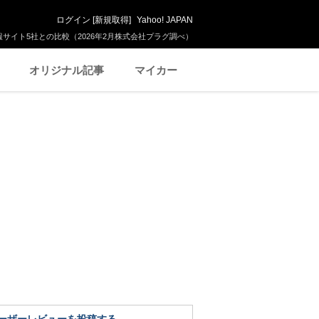
ログイン
[
新規取得
]
Yahoo! JAPAN
サイト5社との比較（2026年2月株式会社プラグ調べ）
オリジナル記事
マイカー