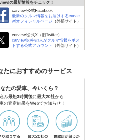
rview!の最新情報をチェック！
carview!公式Facebook
最新のクルマ情報をお届けするcarvie
w!オフィシャルページ
（外部サイト）
carview!公式X（旧Twitter）
carview!の中の人がクルマ情報をポス
トする公式アカウント
（外部サイト）
なたにおすすめのサービス
あなたの愛車、今いくら？
込み
最短3時間後
に
最大20社
から
車の査定結果をWebでお知らせ！