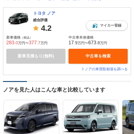
トヨタ ノア
総合評価
マイカー登録
4.2
新車価格
中古車本体価格
（税込）
283
377
17
673
.0
.7
.9
.8
万円〜
万円
万円〜
万円
新車見積もり(無料)
中古車を検索
ノアの車買取相場を調べる
ノアを見た人はこんな車と比較しています