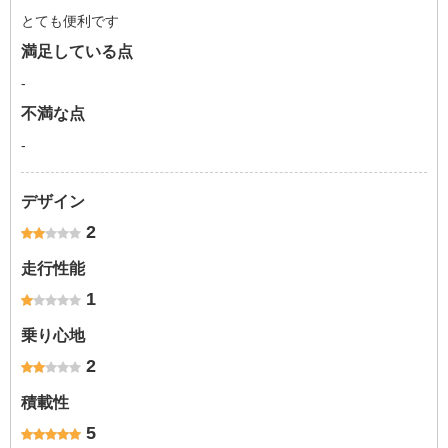
とても便利です
満足している点
-
不満な点
-
デザイン
2
走行性能
1
乗り心地
2
積載性
5