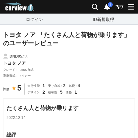
carview!
検索
通知
i
ログイン
ID新規取得
トヨタ ノア 「たくさん人と荷物が乗ります」
のユーザーレビュー
DND05
さん
トヨタ ノア
グレード：- 2007年式
乗車形式：マイカー
1
2
4
5
走行性能
乗り心地
燃費
評価
2
5
1
デザイン
積載性
価格
たくさん人と荷物が乗ります
2022.12.14
総評