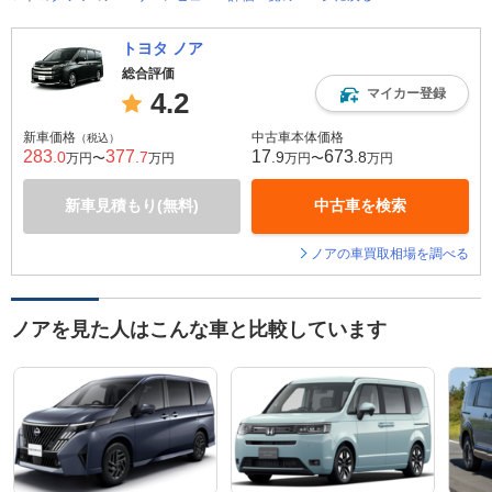
トヨタ ノア
総合評価
マイカー登録
4.2
新車価格
中古車本体価格
（税込）
283
377
17
673
.0
.7
.9
.8
万円〜
万円
万円〜
万円
新車見積もり(無料)
中古車を検索
ノアの車買取相場を調べる
ノアを見た人はこんな車と比較しています