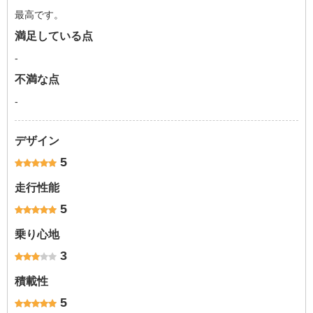
最高です。
満足している点
-
不満な点
-
デザイン
5
走行性能
5
乗り心地
3
積載性
5