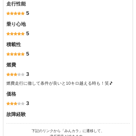
走行性能
5
乗り心地
5
積載性
5
燃費
3
燃費走行に徹して条件が良いと10キロ越える時も！笑🎵
価格
3
故障経験
下記のリンクから「みんカラ」に遷移して、