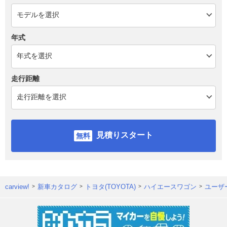
年式
走行距離
見積りスタート
carview!
新車カタログ
トヨタ(TOYOTA)
ハイエースワゴン
ユーザ