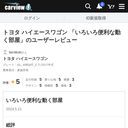
carview!
検索
通知
i
ログイン
ID新規取得
トヨタ ハイエースワゴン 「いろいろ便利な動
く部屋」のユーザーレビュー
tarokun
さん
トヨタ ハイエースワゴン
グレード：GL_4WD(AT_2.7) 2017年式
乗車形式：家族所有
5
5
3
5
走行性能
乗り心地
燃費
評価
5
5
3
デザイン
積載性
価格
いろいろ便利な動く部屋
2024.5.21
総評