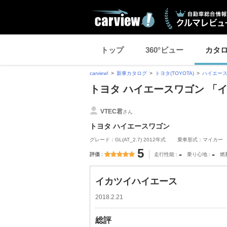
トップ
360°ビュー
カタ
carview!
新車カタログ
トヨタ(TOYOTA)
ハイエー
トヨタ ハイエースワゴン 「
VTEC君
さん
トヨタ ハイエースワゴン
グレード：GL(AT_2.7) 2012年式
乗車形式：マイカー
5
-
-
評価
走行性能
乗り心地
燃
イカツイハイエース
2018.2.21
総評