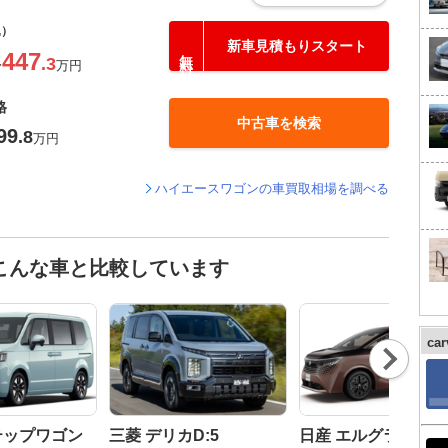
込）
新車見積もりスタート
447
.3
〜
万円
格
中古車を検索
99
.8
万円
ハイエースワゴンの車買取相場を調べる
こんな車と比較しています
ca
Nex
t
テップワゴン
三菱 デリカD:5
日産 エルグランド