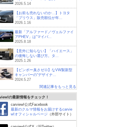
2026.5.14
【お前も売れないのか…】トヨタ
「プリウス」販売順位が年...
2026.1.16
最新「アルファード／ヴェルファイ
アPHEV」は“マイバ...
2025.8.18
【意外に知らない】「ハイエース」
の後悔しない選び方。タ...
2025.1.26
【ビンボー臭さゼロ】なVW製新型
キャンパーの“デザイナ...
2024.5.27
関連記事をもっと見る
rview!の最新情報をチェック！
carview!公式Facebook
最新のクルマ情報をお届けするcarvie
w!オフィシャルページ
（外部サイト）
スズキ エブリイワゴン
ホンダ オデッセイ
ホ
carview!公式X（旧Twitter）