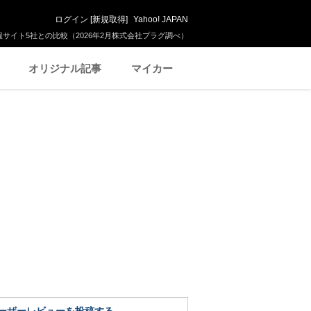
ログイン
[
新規取得
]
Yahoo! JAPAN
サイト5社との比較（2026年2月株式会社プラグ調べ）
オリジナル記事
マイカー