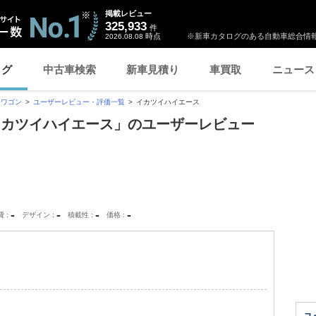
掲載レビュー
325,933
件
時点
※新車カタログのある自動車総合情報
2026.08.08
ログ
中古車検索
新車見積り
車買取
ニュース
スワゴン
ユーザーレビュー・評価一覧
イカツイハイエース
イカツイハイエース」のユーザーレビュー
-
-
-
-
費
デザイン
積載性
価格