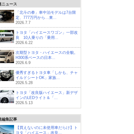
連ニュース
「北斗の拳」車中泊モデルは7台限
定、777万円から…東...
2026.7.7
トヨタ「ハイエースワゴン」一部改
良 10人乗りの「乗用...
2026.6.22
次期型トヨタ・ハイエースの全貌。
H300系ベースの日本...
2026.6.9
優秀すぎるトヨタ車「しかも、チャ
イルドシートOK」家族...
2026.5.28
トヨタ「改良版ハイエース」新デザ
インのLEDライト＆「...
2026.5.13
連編集記事
【買えないのに未使用車だらけ】ト
ヨタ「ハイエース」改良...