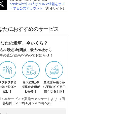
carview!の中の人がクルマ情報をポス
トする公式アカウント
（外部サイト）
なたにおすすめのサービス
あなたの愛車、今いくら？
込み
最短3時間後
に
最大20社
から
車の査定結果をWebでお知らせ！
1：本サービスで実施のアンケートより （回
答期間：2023年6月〜2024年5月）