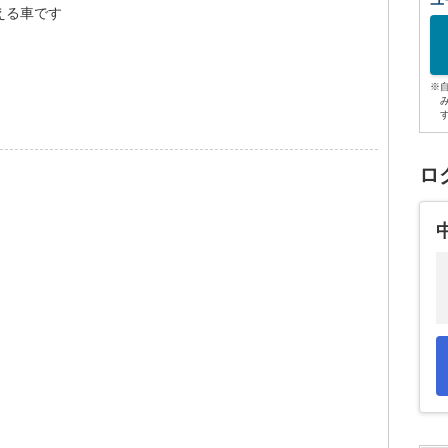
ユ
える車です
※
ロ