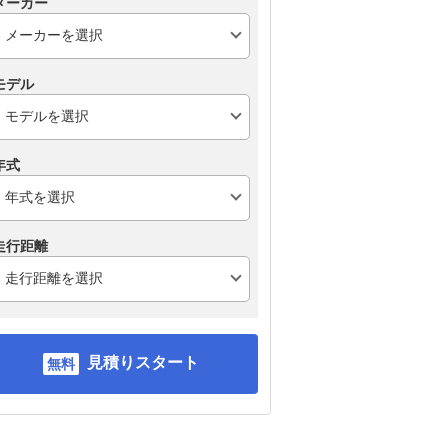
メーカー
モデル
年式
走行距離
見積りスタート