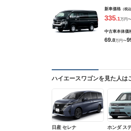
新車価格
（税
335
.1
万円
中古車本体価
69
9
.8
万円
〜
ハイエースワゴンを見た人は
日産 セレナ
ホンダ ス