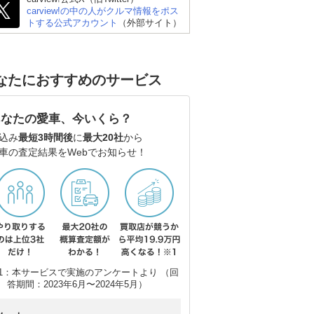
carview!の中の人がクルマ情報をポス
トする公式アカウント
（外部サイト）
なたにおすすめのサービス
あなたの愛車、今いくら？
込み
最短3時間後
に
最大20社
から
車の査定結果をWebでお知らせ！
1：本サービスで実施のアンケートより （回
答期間：2023年6月〜2024年5月）