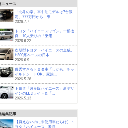
連ニュース
「北斗の拳」車中泊モデルは7台限
定、777万円から…東...
2026.7.7
トヨタ「ハイエースワゴン」一部改
良 10人乗りの「乗用...
2026.6.22
次期型トヨタ・ハイエースの全貌。
H300系ベースの日本...
2026.6.9
優秀すぎるトヨタ車「しかも、チャ
イルドシートOK」家族...
2026.5.28
トヨタ「改良版ハイエース」新デザ
インのLEDライト＆「...
2026.5.13
連編集記事
【買えないのに未使用車だらけ】ト
ヨタ「ハイエース」改良...