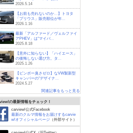
2026.5.14
【お前も売れないのか…】トヨタ
「プリウス」販売順位が年...
2026.1.16
最新「アルファード／ヴェルファイ
アPHEV」は“マイバ...
2025.8.18
【意外に知らない】「ハイエース」
の後悔しない選び方。タ...
2025.1.26
【ビンボー臭さゼロ】なVW製新型
キャンパーの“デザイナ...
2024.5.27
関連記事をもっと見る
rview!の最新情報をチェック！
carview!公式Facebook
最新のクルマ情報をお届けするcarvie
ホンダ オデッセイ
スズキ エブリイワゴン
ホ
w!オフィシャルページ
（外部サイト）
carview!公式X（旧Twitter）