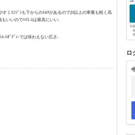
ユ
しやすくｴﾝｼﾞﾝも下からのﾄﾙｸがあるので2t以上の車重も軽く高
いいのでﾊｲｴ-ｽは最高にいい.
※
.ｼｮ-ﾄﾎﾞﾃﾞｨ-では味わえない広さ.
ロ