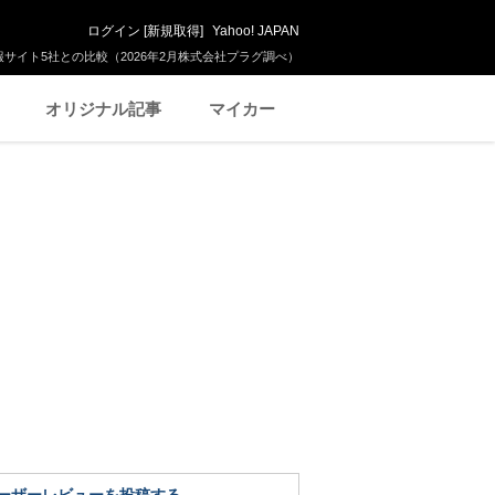
ログイン
[
新規取得
]
Yahoo! JAPAN
サイト5社との比較（2026年2月株式会社プラグ調べ）
オリジナル記事
マイカー