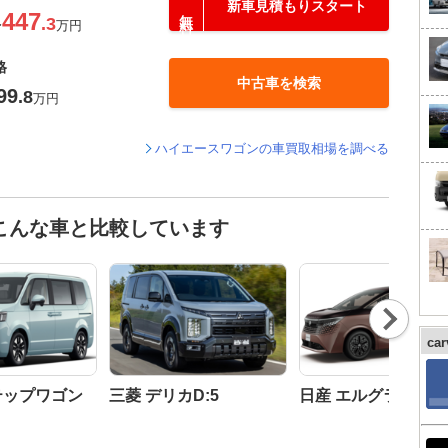
新車見積もりスタート
447
.3
〜
万円
格
中古車を検索
99
.8
万円
ハイエースワゴンの車買取相場を調べる
こんな車と比較しています
Nex
t
ca
テップワゴン
三菱 デリカD:5
日産 エルグランド