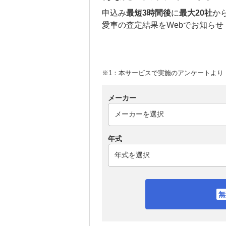
申込み
最短3時間後
に
最大20社
か
愛車の査定結果をWebでお知らせ
※1：本サービスで実施のアンケートより （
メーカー
年式