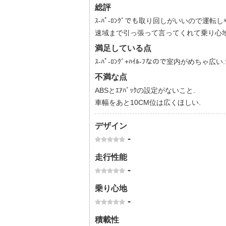
総評
ｽ-ﾊﾟ-ﾛﾝｸﾞでも取り回しがいいので運転
速域まで引っ張って言ってくれて乗り心地も
満足している点
ｽ-ﾊﾟ-ﾛﾝｸﾞ+ﾊｲﾙ-ﾌなので室内がめちゃ広い
不満な点
ABSとｴｱﾊﾞｯｸの設定がないこと.
車幅をあと10CM位は広くほしい.
デザイン
-
走行性能
-
乗り心地
-
積載性