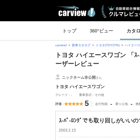
トップ
360°ビュー
カタ
carview!
新車カタログ
トヨタ(TOYOTA)
ハイエー
トヨタ ハイエースワゴン 「ｽ-
ーザーレビュー
ニックネーム非公開
さん
トヨタ ハイエースワゴン
グレード：-
乗車形式：その他
5
-
-
評価
走行性能
乗り心地
燃
ｽ-ﾊﾟ-ﾛﾝｸﾞでも取り回しがいいので
2003.2.15