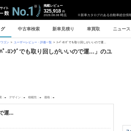
掲載レビュー
325,918
件
時点
※新車カタログのある自動車総合情報
2026.08.08
ログ
中古車検索
新車見積り
車買取
ニュース
スワゴン
ユーザーレビュー・評価一覧
ｽ-ﾊﾟ-ﾛﾝｸﾞでも取り回しがいいので運...
ﾊﾟ-ﾛﾝｸﾞでも取り回しがいいので運...」のユ
-
-
-
-
費
デザイン
積載性
価格
運...