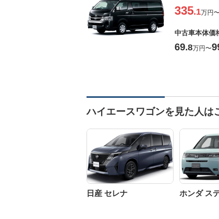
335
.1
万円
中古車本体価
69
9
.8
万円
〜
ハイエースワゴンを見た人は
日産 セレナ
ホンダ ス