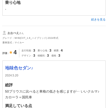
乗り心地
-
続きを見る
おおべえ
さん
グレード：W×B(CVT_1.8_ハイブリッド) 2024年式
乗車形式：マイカー
3
3
4
4
走行性能
乗り心地
燃費
評価
3
3
3
デザイン
積載性
価格
地味色セダン♪
2024.5.20
総評
50プリウスに比べると車格の低さを感じますが‥ いいクルマ♪
カローラ＝国民車
満足している点