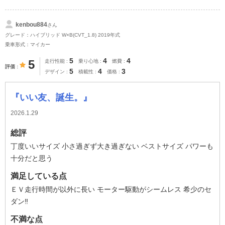
kenbou884
さん
グレード：ハイブリッド W×B(CVT_1.8) 2019年式
乗車形式：マイカー
5
4
4
5
走行性能
乗り心地
燃費
評価
5
4
3
デザイン
積載性
価格
『いい友、誕生。』
2026.1.29
総評
丁度いいサイズ 小さ過ぎず大き過ぎない ベストサイズ パワーも
十分だと思う
満足している点
ＥＶ走行時間が以外に長い モーター駆動がシームレス 希少のセ
ダン‼️
不満な点