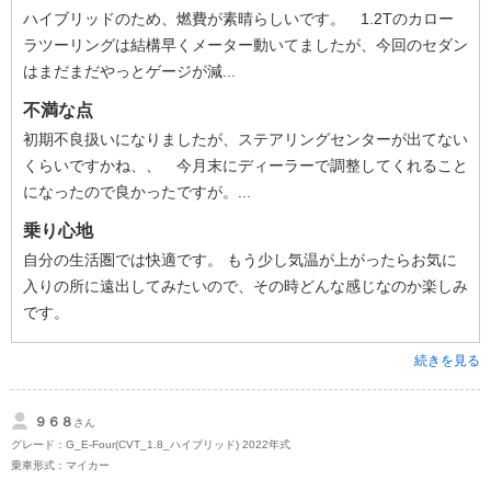
ハイブリッドのため、燃費が素晴らしいです。 1.2Tのカロー
ラツーリングは結構早くメーター動いてましたが、今回のセダン
はまだまだやっとゲージが減...
不満な点
初期不良扱いになりましたが、ステアリングセンターが出てない
くらいですかね、、 今月末にディーラーで調整してくれること
になったので良かったですが。...
乗り心地
自分の生活圏では快適です。 もう少し気温が上がったらお気に
入りの所に遠出してみたいので、その時どんな感じなのか楽しみ
です。
続きを見る
９６８
さん
グレード：G_E-Four(CVT_1.8_ハイブリッド) 2022年式
乗車形式：マイカー