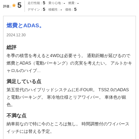
5
-
-
5
走行性能
乗り心地
燃費
評価
5
-
5
デザイン
積載性
価格
燃費とADAS。
2024.12.30
総評
冬季の積雪を考えると4WDは必要そう。 通勤距離が延びるので
燃費とADAS（電動パーキング）の充実を考えたい。 アルトかキ
ャロルのハイブ...
満足している点
第五世代のハイブリッドシステムにE-FOUR。 TSS2.0のADAS
と電動パーキング。 寒冷地仕様とリアワイパー。 車体色が銀
色。
不満な点
納車前なので特に今のところは無し。 時間調整付のワイパース
イッチには替える予定。