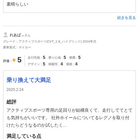
素晴らしい
続きを見る
れあば→
さん
グレード：アクティブスポーツ(CVT_1.8_ハイブリッド) 2024年式
乗車形式：マイカー
5
5
5
5
走行性能
乗り心地
燃費
評価
5
4
4
デザイン
積載性
価格
乗り換えて大満足
2025.2.24
総評
アクティブスポーツ専用の足回りが結構良くて、走行しててとて
も気持ちがいいです。 社外ホイールについてるレグノを取り付
けたらどうなるのか試したく...
満足している点