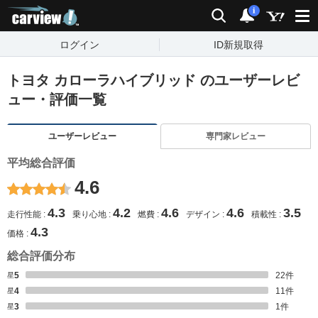
carview!
検索
通知
i
ログイン
ID新規取得
トヨタ カローラハイブリッド のユーザーレビ
ュー・評価一覧
ユーザーレビュー
専門家レビュー
平均総合評価
4.6
4.3
4.2
4.6
4.6
3.5
走行性能
乗り心地
燃費
デザイン
積載性
4.3
価格
総合評価分布
星5
22
件
星4
11
件
星3
1
件