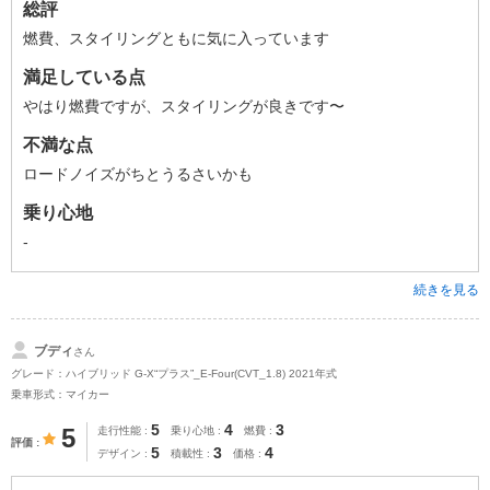
総評
燃費、スタイリングともに気に入っています
満足している点
やはり燃費ですが、スタイリングが良きです〜
不満な点
ロードノイズがちとうるさいかも
乗り心地
-
続きを見る
ブディ
さん
グレード：ハイブリッド G-X“プラス”_E-Four(CVT_1.8) 2021年式
乗車形式：マイカー
5
4
3
5
走行性能
乗り心地
燃費
評価
5
3
4
デザイン
積載性
価格