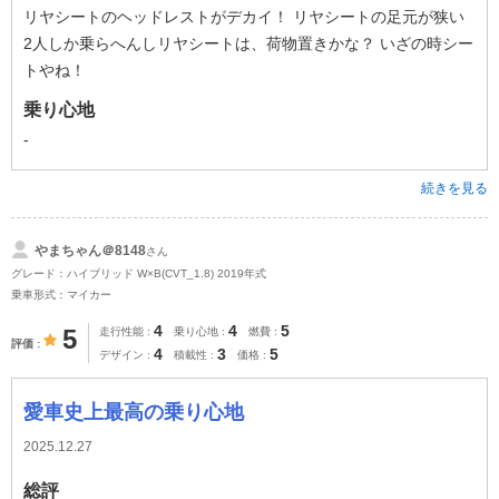
リヤシートのヘッドレストがデカイ！ リヤシートの足元が狭い
2人しか乗らへんしリヤシートは、荷物置きかな？ いざの時シー
トやね！
乗り心地
-
続きを見る
やまちゃん＠8148
さん
グレード：ハイブリッド W×B(CVT_1.8) 2019年式
乗車形式：マイカー
4
4
5
5
走行性能
乗り心地
燃費
評価
4
3
5
デザイン
積載性
価格
愛車史上最高の乗り心地
2025.12.27
総評