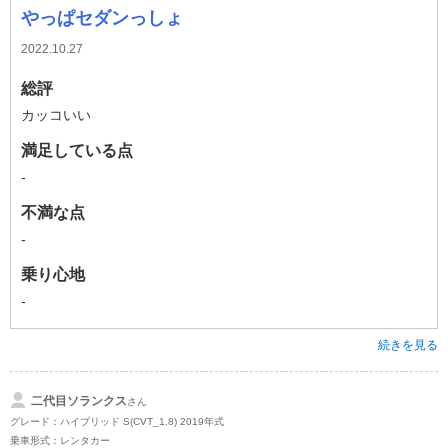
やっぱセダンっしょ
2022.10.27
総評
カッコいい
満足している点
-
不満な点
-
乗り心地
-
続きを見る
二代目ソランクス
さん
グレード：ハイブリッド S(CVT_1.8) 2019年式
乗車形式：レンタカー