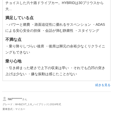
チョイスした六十路ドライブカー。HYBRIDは30プリウスから
大...
満足している点
・パワーと燃費 ・路面追従性に優れるサスペンション ・ADAS
による安心安全の担保 ・会話が弾む静粛性 ・スタイリング
不満な点
・乗り降りしづらい後席 ・後席は脚元の余裕少なくリクライニ
ングもできない
乗り心地
・引き締まった硬さで上下の収束は早い ・それでも凸凹の突き
上げは少ない ・嫌な振動は感じたことがない
続きを見る
hkl********
さん
グレード：W×B(CVT_1.8_ハイブリッド) 2024年式
乗車形式：マイカー