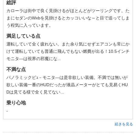
総評
カローラは街中で良く見掛けるがほとんどがツーリングです。た
まにセダンのWxbを見掛けるとカッコいいな～と目で追ってしま
う程気に入っています。
満足している点
運転していて全く疲れない。また余り気にせずエアコンも常にか
けて運転していても普通に飛んでもない燃費が出る！10.5インチ
モニタ―は視界の邪魔にな...
不満な点
パノラミックビｭ－モニタ―は是非欲しい装備。不満では無いが
欲しい装備一番のHUDだったが液晶メーターがとても見易くHU
Dは見てる様で全く見てない...
乗り心地
-
続きを見る