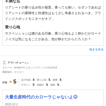
不満な点
リアシートの乗り込み性が最悪。乗っても狭い。セダンであれば
リアシートの乗降性と快適性はもう少し考慮さえれるべき。ブラ
インドスポットモニターがオプ...
乗り心地
サスペンションは腰のある印象。乗り心地もよく静かだがロード
ノイズは気になることがある。他が静かだからだろうか？
続きを見る
アゲハチョー
さん
グレード：W×B(CVT_1.8_ハイブリッド) 2022年式
乗車形式：マイカー
4
5
5
5
走行性能
乗り心地
燃費
評価
5
5
5
デザイン
積載性
価格
大量生産時代のカローラじゃないよ😉
2023.12.2