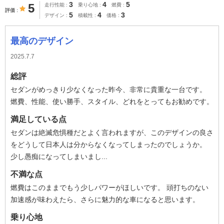
3
4
5
5
走行性能
乗り心地
燃費
評価
5
4
3
デザイン
積載性
価格
最高のデザイン
2025.7.7
総評
セダンがめっきり少なくなった昨今、非常に貴重な一台です。
燃費、性能、使い勝手、スタイル、どれをとってもお勧めです。
満足している点
セダンは絶滅危惧種だとよく言われますが、このデザインの良さ
をどうして日本人は分からなくなってしまったのでしょうか。
少し愚痴になってしまいまし...
不満な点
燃費はこのままでもう少しパワーがほしいです。 頭打ちのない
加速感が味わえたら、さらに魅力的な車になると思います。
乗り心地