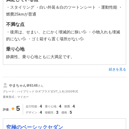
・スタイリング ・白い外装＆白のツートンシート ・運動性能 ・
燃費25kmが普通
不満な点
・後席は、せまい、とにかく壊滅的に狭い💦 ・小物入れも壊滅
的にない💦 ・ゴミ箱すら置く場所がない💦
乗り心地
静粛性、乗り心地ともに大満足です。
続きを見る
やまちゃん＠8148
さん
グレード：ハイブリッド G-X“プラス”(CVT_1.8) 2020年式
乗車形式：マイカー
4
4
4
5
走行性能
乗り心地
燃費
評価
4
3
5
デザイン
積載性
価格
究極のベーシックセダン