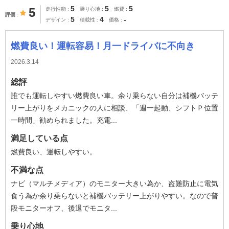
5
5
5
5
走行性能
乗り心地
燃費
評価
5
4
-
デザイン
積載性
価格
燃費良い！運転容易！月一ドライバに不向き
2026.3.14
総評
誰でも運転しやすい燃費良い車。余り乗らない自分は補機バッテ
リー上がりをメカニックの人に相談、「週一起動、シフトＰ位置
一時間」勧められました。充電...
満足している点
燃費良い、運転しやすい。
不満な点
ナビ（マルチメディア）のモニター大きい為か、盗難防止に電気
食う為か余り乗らないと補機バッテリー上がりやすい。なので普
段モニターオフ、後退でモニタ...
乗り心地