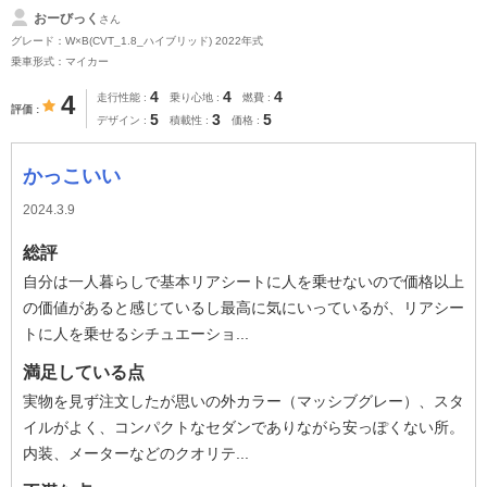
おーびっく
さん
グレード：W×B(CVT_1.8_ハイブリッド) 2022年式
乗車形式：マイカー
4
4
4
4
走行性能
乗り心地
燃費
評価
5
3
5
デザイン
積載性
価格
かっこいい
2024.3.9
総評
自分は一人暮らしで基本リアシートに人を乗せないので価格以上
の価値があると感じているし最高に気にいっているが、リアシー
トに人を乗せるシチュエーショ...
満足している点
実物を見ず注文したが思いの外カラー（マッシブグレー）、スタ
イルがよく、コンパクトなセダンでありながら安っぽくない所。
内装、メーターなどのクオリテ...