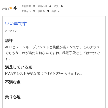
3
4
4
4
走行性能
乗り心地
燃費
評価
3
3
-
デザイン
積載性
価格
いい車です
2022.7.2
総評
ACCとレーンキープアシストと装備が楽チンです。このクラス
でももうこれが当たり前なんですね。移動手段としては十分で
す。
満足している点
HVのアシストが変な感じですがパワーありますね。
不満な点
-
乗り心地
-