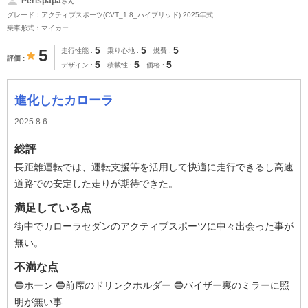
Perispapa
さん
グレード：アクティブスポーツ(CVT_1.8_ハイブリッド) 2025年式
乗車形式：マイカー
5
5
5
5
走行性能
乗り心地
燃費
評価
5
5
5
デザイン
積載性
価格
進化したカローラ
2025.8.6
総評
長距離運転では、運転支援等を活用して快適に走行できるし高速
道路での安定した走りが期待できた。
満足している点
街中でカローラセダンのアクティブスポーツに中々出会った事が
無い。
不満な点
🔵ホーン 🔵前席のドリンクホルダー 🔵バイザー裏のミラーに照
明が無い事