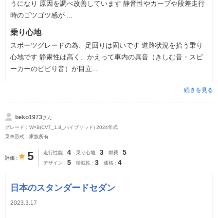
うになり 原因を調べ改善しています 静音性やカーブや段差走行
時のゴツゴツ感が ...
乗り心地
スポーツグレードの為、足回りは固いです 道路状況を拾う乗り
心地です 静粛性は高く、かえって車内の異音（きしむ音・スピ
ーカーのビビり音）が目立...
続きを見る
beko1973
さん
グレード：W×B(CVT_1.8_ハイブリッド) 2024年式
乗車形式：家族所有
4
3
5
5
走行性能
乗り心地
燃費
評価
5
3
4
デザイン
積載性
価格
日本のスタンダードセダン
2023.3.17