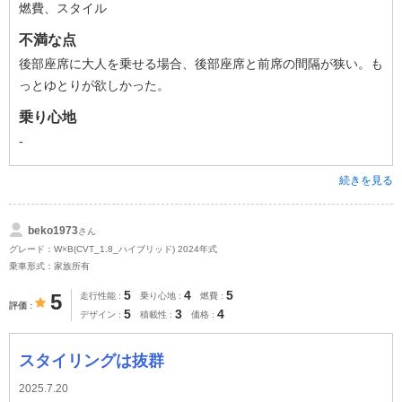
燃費、スタイル
不満な点
後部座席に大人を乗せる場合、後部座席と前席の間隔が狭い。も
っとゆとりが欲しかった。
乗り心地
-
続きを見る
beko1973
さん
グレード：W×B(CVT_1.8_ハイブリッド) 2024年式
乗車形式：家族所有
5
4
5
5
走行性能
乗り心地
燃費
評価
5
3
4
デザイン
積載性
価格
スタイリングは抜群
2025.7.20