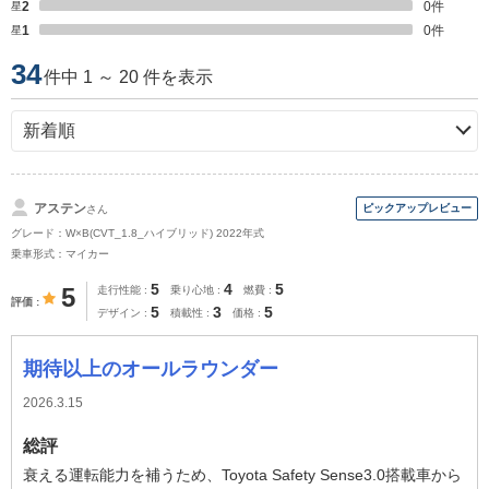
星2
0
件
星1
0
件
34
件中 1 ～ 20 件を表示
アステン
さん
グレード：W×B(CVT_1.8_ハイブリッド) 2022年式
乗車形式：マイカー
5
4
5
5
走行性能
乗り心地
燃費
評価
5
3
5
デザイン
積載性
価格
期待以上のオールラウンダー
2026.3.15
総評
衰える運転能力を補うため、Toyota Safety Sense3.0搭載車から