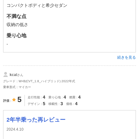
コンパクトボディと希少セダン
不満な点
収納の低さ
乗り心地
-
続きを見る
kcal
さん
グレード：W×B(CVT_1.8_ハイブリッド) 2022年式
乗車形式：マイカー
4
4
4
5
走行性能
乗り心地
燃費
評価
5
3
4
デザイン
積載性
価格
2年半乗った再レビュー
2024.4.10