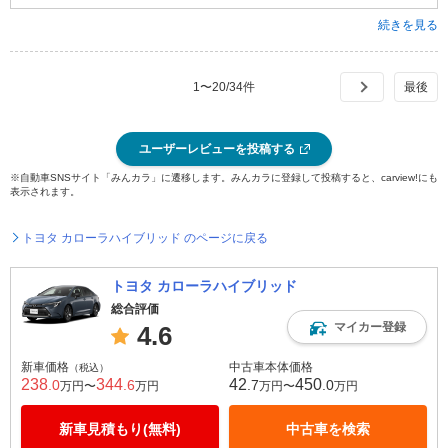
続きを見る
1
〜
20
/
34
件
ユーザーレビューを投稿する
※自動車SNSサイト「みんカラ」に遷移します。みんカラに登録して投稿すると、carview!にも
表示されます。
トヨタ カローラハイブリッド のページに戻る
トヨタ カローラハイブリッド
総合評価
マイカー登録
4.6
新車価格
中古車本体価格
（税込）
238
344
42
450
.0
.6
.7
.0
万円〜
万円
万円〜
万円
新車見積もり(無料)
中古車を検索