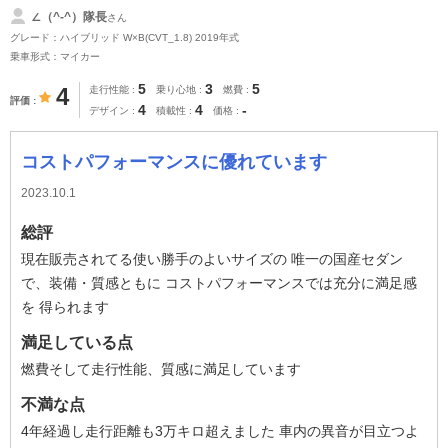
∠（^-^）隊長
さん
グレード：ハイブリッド W×B(CVT_1.8) 2019年式
乗車形式：マイカー
5
3
5
4
走行性能
乗り心地
燃費
評価
4
4
-
デザイン
積載性
価格
コストパフォーマンスに優れています
2023.10.1
総評
現在販売されてる使い勝手のよいサイズの 唯一の国産セダン
で、装備・質感ともに コストパフォーマンスでは充分に満足感
を 得られます
満足している点
燃費そして走行性能、質感に満足しています
不満な点
4年経過し走行距離も3万キロ超えました 車内の異音が目立つよ