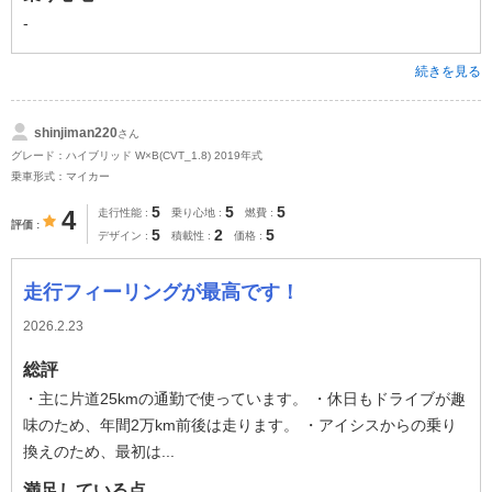
-
続きを見る
shinjiman220
さん
グレード：ハイブリッド W×B(CVT_1.8) 2019年式
乗車形式：マイカー
5
5
5
4
走行性能
乗り心地
燃費
評価
5
2
5
デザイン
積載性
価格
走行フィーリングが最高です！
2026.2.23
総評
・主に片道25kmの通勤で使っています。 ・休日もドライブが趣
味のため、年間2万km前後は走ります。 ・アイシスからの乗り
換えのため、最初は...
満足している点