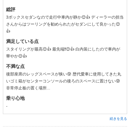
総評
3ボックスセダンなので走行中車内が静か😊👍 ディーラーの担当
さんからはツーリングを勧められたがセダンにして良かった😊
👍
満足している点
スタイリングが最高😊👍 最先端❗️😊👍 白内装にしたので車内が
華やか😊👍
不満な点
後部座席のレッグスペースが狭い😰 歴代愛車に使用してきた丸
いゴミ箱がセンターコンソールの後ろのスペースに置けない😰
非常停止板の置く場所...
乗り心地
-
続きを見る