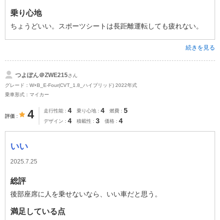
乗り心地
ちょうどいい。スポーツシートは長距離運転しても疲れない。
続きを見る
つよぽん＠ZWE215
さん
グレード：W×B_E-Four(CVT_1.8_ハイブリッド) 2022年式
乗車形式：マイカー
4
4
5
4
走行性能
乗り心地
燃費
評価
4
3
4
デザイン
積載性
価格
いい
2025.7.25
総評
後部座席に人を乗せないなら、いい車だと思う。
満足している点