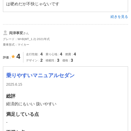
は硬めだが不快じゃないです
続きを見る
両津事変
さん
グレード：W×B(MT_1.2) 2021年式
乗車形式：マイカー
4
4
4
4
走行性能
乗り心地
燃費
評価
2
3
3
デザイン
積載性
価格
乗りやすいマニュアルセダン
2025.6.15
総評
経済的にもいい 扱いやすい
満足している点
-