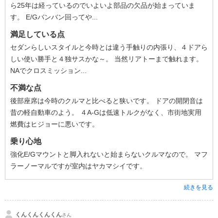
ら25年は経っているのでいよいよ部品の欠品が始まっていま
す。 E/Gバンバン回ってや...
満足している点
セダンらしいスタイルと今時とは違う手触りの内張り、４ドアら
しい使い勝手と４独サスかな～。 当然リアトーまで触れます。
NAでクロスミッション...
不満な点
後部座席は今時のクルマと比べると狭いです。 ドアの開閉音は
昔の軽自動車のよう。 ４A-Gは低速トルクがなく、市街地実用
燃費はヒジョーに悪いです。
乗り心地
強化E/Gマウントと脚入れないと始まらないクルマなので。 マフ
ラーノーマルですが室内はヤカマシイです。
続きを見る
くんくんくんくん
さん