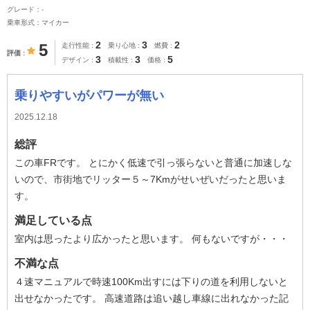
グレード：-
乗車形式：マイカー
2
3
2
5
走行性能
乗り心地
燃費
評価
3
3
5
デザイン
積載性
価格
乗りやすいがパワーが無い
2025.12.18
総評
この車FRです。 とにかく低速で引っ張らないと普通に加速しな
いので、市街地でリッター５～7Kmがせいぜいだったと思いま
す。
満足している点
室内は思ったより広かったと思います。 何もないですが・・・
不満な点
４速マニュアルで時速100Km出すには下りの道を利用しないと
出せなかったです。 高速道路は追い越し車線に出れなかった記