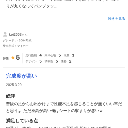
りが丸くなってバンプタッ...
続きを見る
kei2003
さん
グレード：- 2004年式
乗車形式：マイカー
4
5
3
5
走行性能
乗り心地
燃費
評価
5
5
2
デザイン
積載性
価格
完成度が高い
2025.3.29
総評
普段の足からお出かけまで性能不足を感じることが無くいい車だ
と思うよ ただ座高が高い俺はシートの収まりが悪いｗ
満足している点