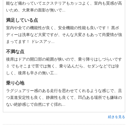
能など備わっていてエクステリアもカッコよく、室内も質感が高
いため、大衆車の面影が無いで...
満足している点
室内や全ての機能性が良く、安全機能の性能も良いです！ 黒ボ
ディーは洗車など大変ですが、そんな大変さもあって尚愛情が強
まってます！ ドレスアッ...
不満な点
後席はドアの開口部の範囲が狭いので、乗り降りはしづらいです
💧 でもそこまで苦では無く、乗り込んだら、セダンなどでは珍
しく、後席も辛さの無い工...
乗り心地
ラグジュアリー感のある走行を思わせてくれるような感じで、且
つ直進安定性も良く、静粛性も良くて、凹凸ある場所でも嫌味の
ない絶妙感じで自然にすぐ揺れ...
続きを見る