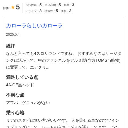
5
5
3
5
走行性能
乗り心地
燃費
評価
3
5
3
デザイン
積載性
価格
カローラらしいカローラ
2025.5.4
総評
なんと言っても4スロサウンドですね。 おすすめなのはサージタ
ンクは活かして、中のファンネルをアルミ製(当方TOMS当時物)
に変更して、エアクリ...
満足している点
4A-GE黒ヘッド
不満な点
アフパ、ゲニュパがない
乗り心地
リアのスタビは無い方がいいです。 人を乗せる車なのでツイン
スプリングにして、レートの立ち上がりを遅くしてます。 当た