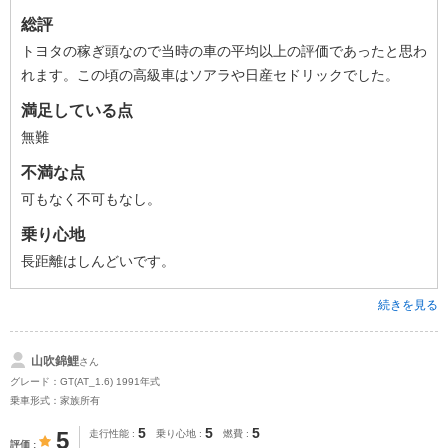
総評
トヨタの稼ぎ頭なので当時の車の平均以上の評価であったと思わ
れます。この頃の高級車はソアラや日産セドリックでした。
満足している点
無難
不満な点
可もなく不可もなし。
乗り心地
長距離はしんどいです。
続きを見る
山吹錦鯉
さん
グレード：GT(AT_1.6) 1991年式
乗車形式：家族所有
5
5
5
5
走行性能
乗り心地
燃費
評価