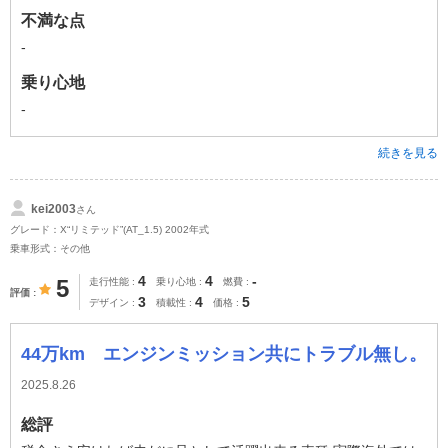
不満な点
-
乗り心地
-
続きを見る
kei2003
さん
グレード：X“リミテッド”(AT_1.5) 2002年式
乗車形式：その他
4
4
-
5
走行性能
乗り心地
燃費
評価
3
4
5
デザイン
積載性
価格
44万km エンジンミッション共にトラブル無し。
2025.8.26
総評