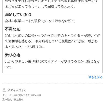
税金さえ安ければ未だに足として活躍出来る車種 実際海外では
まだまだ走ってるし車として完成してると思う。
満足している点
会社の営業車でまだ現役 とにかく壊れない頑丈
不満な点
顔面は可愛いのに横やケツから見た時のキャラクターが違いすぎ
て違和感を感じる。 私が所有している後期型の方が統一感があ
ると思った。 でも顔は前...
乗り心地
元からやさしい乗り味なのでボディーがやれてるとかは感じなか
った。
続きを見る
メディック
さん
グレード：W×B(CVT_1.5) 2024年式
乗車形式：家族所有