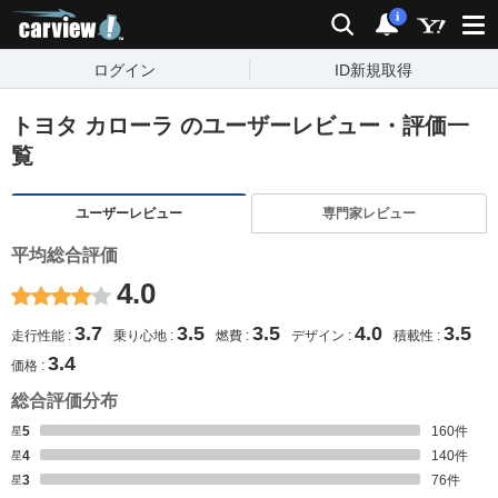
carview!
検索
通知
i
ログイン
ID新規取得
トヨタ カローラ のユーザーレビュー・評価一
覧
ユーザーレビュー
専門家レビュー
平均総合評価
4.0
3.7
3.5
3.5
4.0
3.5
走行性能
乗り心地
燃費
デザイン
積載性
3.4
価格
総合評価分布
星5
160
件
星4
140
件
星3
76
件