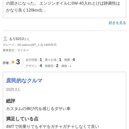
の固さになった。 エンジンオイルに0W-40入れとけば静粛性は
かなり良く120km出...
続きを見る
もり0213
さん
グレード：XE-saloon(MT_1.3) 1995年式
乗車形式：マイカー
1
1
4
3
走行性能
乗り心地
燃費
評価
4
2
-
デザイン
積載性
価格
庶民的なクルマ
2025.3.1
総評
カスタムの伸び代を感じるダサい車
満足している点
4MTで街乗りでもギヤをガチャガチャしなくて良い