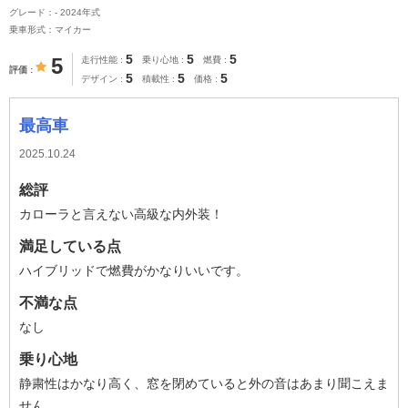
グレード：- 2024年式
乗車形式：マイカー
5
5
5
5
走行性能
乗り心地
燃費
評価
5
5
5
デザイン
積載性
価格
最高車
2025.10.24
総評
カローラと言えない高級な内外装！
満足している点
ハイブリッドで燃費がかなりいいです。
不満な点
なし
乗り心地
静粛性はかなり高く、窓を閉めていると外の音はあまり聞こえま
せん。