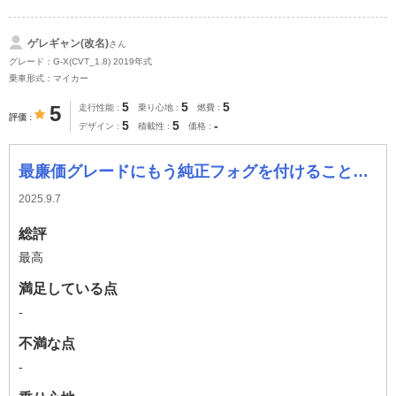
ゲレギャン(改名)
さん
グレード：G-X(CVT_1.8) 2019年式
乗車形式：マイカー
5
5
5
5
走行性能
乗り心地
燃費
評価
5
5
-
デザイン
積載性
価格
最廉価グレードにもう純正フォグを付けることは可能です✌️
2025.9.7
総評
最高
満足している点
-
不満な点
-