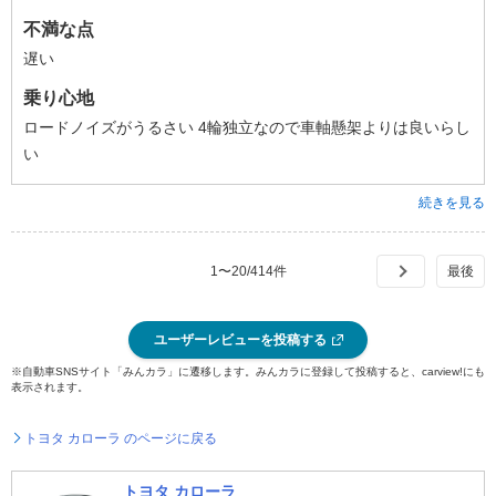
不満な点
遅い
乗り心地
ロードノイズがうるさい 4輪独立なので車軸懸架よりは良いらし
い
続きを見る
1
〜
20
/
414
件
ユーザーレビューを投稿する
※自動車SNSサイト「みんカラ」に遷移します。みんカラに登録して投稿すると、carview!にも
表示されます。
トヨタ カローラ のページに戻る
トヨタ カローラ