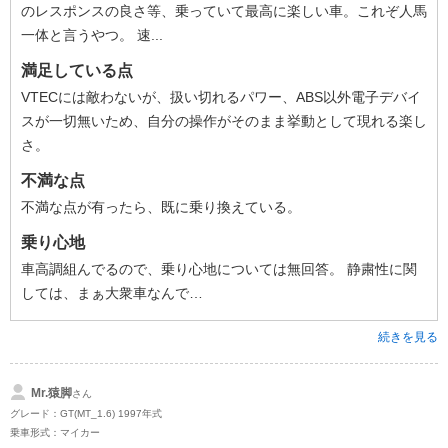
のレスポンスの良さ等、乗っていて最高に楽しい車。これぞ人馬
一体と言うやつ。 速...
満足している点
VTECには敵わないが、扱い切れるパワー、ABS以外電子デバイ
スが一切無いため、自分の操作がそのまま挙動として現れる楽し
さ。
不満な点
不満な点が有ったら、既に乗り換えている。
乗り心地
車高調組んでるので、乗り心地については無回答。 静粛性に関
しては、まぁ大衆車なんで…
続きを見る
Mr.猿脚
さん
グレード：GT(MT_1.6) 1997年式
乗車形式：マイカー