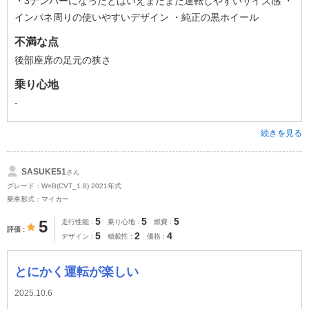
・3ナンバーになったとはいえまだまだ運転しやすいサイズ感 ・
インパネ周りの使いやすいデザイン ・純正の黒ホイール
不満な点
後部座席の足元の狭さ
乗り心地
-
続きを見る
SASUKE51
さん
グレード：W×B(CVT_1.8) 2021年式
乗車形式：マイカー
5
5
5
5
走行性能
乗り心地
燃費
評価
5
2
4
デザイン
積載性
価格
とにかく運転が楽しい
2025.10.6