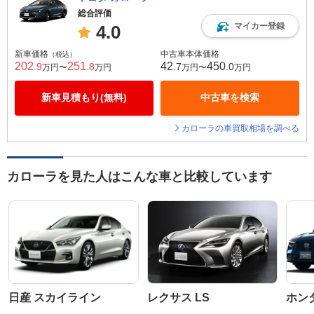
総合評価
マイカー登録
4.0
新車価格
中古車本体価格
（税込）
202
251
42
450
.9
.8
.7
.0
万円〜
万円
万円〜
万円
新車見積もり(無料)
中古車を検索
カローラの車買取相場を調べる
カローラを見た人はこんな車と比較しています
日産 スカイライン
レクサス LS
ホン