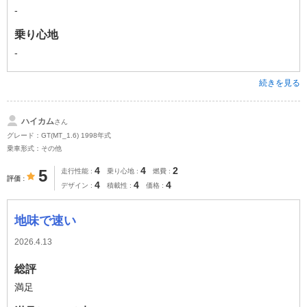
-
乗り心地
-
続きを見る
ハイカム
さん
グレード：GT(MT_1.6) 1998年式
乗車形式：その他
4
4
2
5
走行性能
乗り心地
燃費
評価
4
4
4
デザイン
積載性
価格
地味で速い
2026.4.13
総評
満足