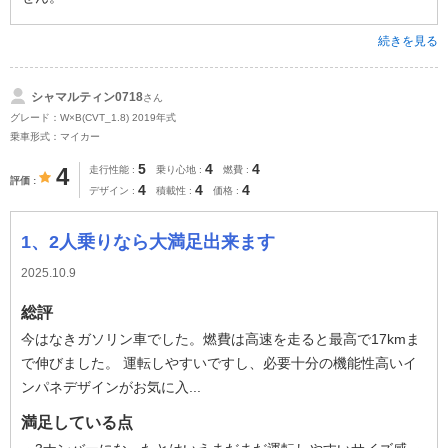
続きを見る
シャマルティン0718
さん
グレード：W×B(CVT_1.8) 2019年式
乗車形式：マイカー
5
4
4
4
走行性能
乗り心地
燃費
評価
4
4
4
デザイン
積載性
価格
1、2人乗りなら大満足出来ます
2025.10.9
総評
今はなきガソリン車でした。燃費は高速を走ると最高で17kmま
で伸びました。 運転しやすいですし、必要十分の機能性高いイ
ンパネデザインがお気に入...
満足している点