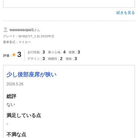
続きを見る
wawawaopai1
さん
グレード：W×B(CVT_1.8) 2020年式
乗車形式：マイカー
3
4
3
3
走行性能
乗り心地
燃費
評価
3
2
3
デザイン
積載性
価格
少し後部座席が狭い
2026.5.26
総評
ない
満足している点
-
不満な点