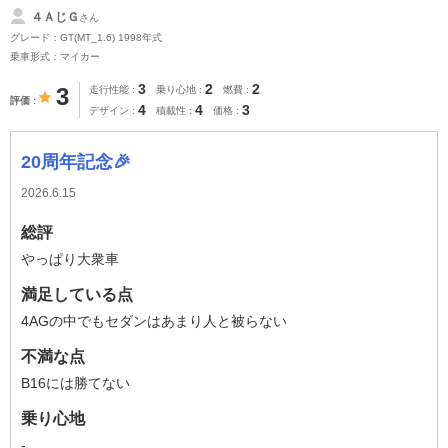
４ＡじＧ
さん
グレード：GT(MT_1.6) 1998年式
乗車形式：マイカー
3
2
2
3
走行性能
乗り心地
燃費
評価
4
4
3
デザイン
積載性
価格
20周年記念🎉
2026.6.15
総評
やっぱり大衆車
満足している点
4AGの中でもセダンはあまり人と被らない
不満な点
B16には勝てない
乗り心地
-