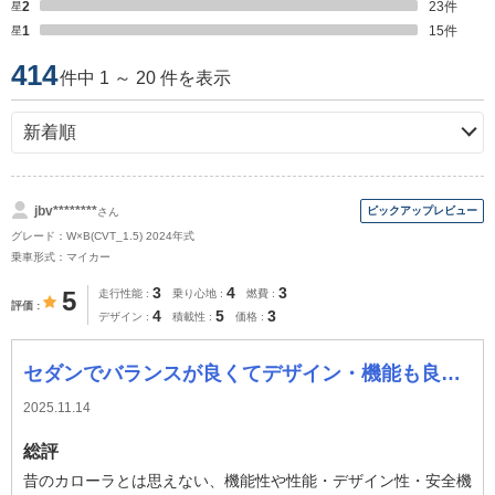
星2
23
件
星1
15
件
414
件中 1 ～ 20 件を表示
jbv********
さん
グレード：W×B(CVT_1.5) 2024年式
乗車形式：マイカー
3
4
3
5
走行性能
乗り心地
燃費
評価
4
5
3
デザイン
積載性
価格
セダンでバランスが良くてデザイン・機能も良い車
2025.11.14
総評
昔のカローラとは思えない、機能性や性能・デザイン性・安全機