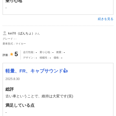
乗り心地
-
続きを見る
kei70（ばんちょ）
さん
グレード：-
乗車形式：マイカー
-
-
-
5
走行性能
乗り心地
燃費
評価
-
-
-
デザイン
積載性
価格
軽量、FR、キャブサウンド👍
2025.8.30
総評
古い車ということで、維持は大変です(笑)
満足している点
-