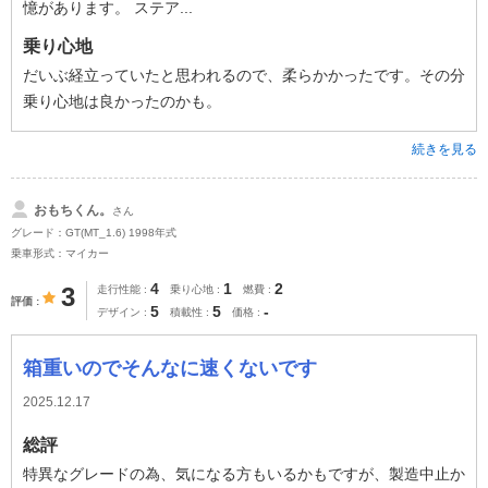
憶があります。 ステア...
乗り心地
だいぶ経立っていたと思われるので、柔らかかったです。その分
乗り心地は良かったのかも。
続きを見る
おもちくん。
さん
グレード：GT(MT_1.6) 1998年式
乗車形式：マイカー
4
1
2
3
走行性能
乗り心地
燃費
評価
5
5
-
デザイン
積載性
価格
箱重いのでそんなに速くないです
2025.12.17
総評
特異なグレードの為、気になる方もいるかもですが、製造中止か