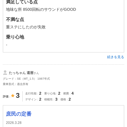
満足している点
地味な所 8500回転のサウンドがGOOD
不満な点
重ステにしたのが失敗
乗り心地
-
続きを見る
たっちゃん 還暦
さん
グレード：SE（MT_1.5） 1987年式
乗車形式：過去所有
2
2
4
3
走行性能
乗り心地
燃費
評価
2
3
2
デザイン
積載性
価格
庶民の定番
2026.3.28