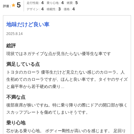
4
4
5
5
走行性能
乗り心地
燃費
評価
4
3
4
デザイン
積載性
価格
地味だけど良い車
2025.8.14
総評
現状ではネガテイブな点が見当たらない優等生な車です
満足している点
トヨタのカローラ 優等生だけど見立たない感じのカローラ。人
生初めてのカローラですが、ほんと良い車です。タイヤのサイズ
と扁平率から若干硬めの乗り...
不満な点
後部座席が狭いですね。特に乗り降りの際にドアの開口部が狭く
スカッフプレートを傷めてしまいそうです。
乗り心地
芯がある乗り心地。 ボディー剛性が高いのを感じます。 足回り