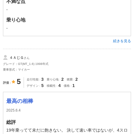
不満な点
-
乗り心地
-
続きを見る
４ＡじＧ
さん
グレード：GT(MT_1.6) 1998年式
乗車形式：マイカー
3
2
2
5
走行性能
乗り心地
燃費
評価
5
4
1
デザイン
積載性
価格
最高の相棒
2025.6.4
総評
19年乗ってて未だに飽きない。 決して速い車ではないが、4スロ