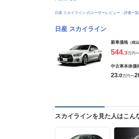
日産 スカイライン のユーザーレビュー・評価一
日産 スカイライン
新車価格
（税
544
.3
万円
中古車本体価
23
2
.0
万円
〜
スカイラインを見た人はこん