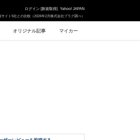
ログイン
[
新規取得
]
Yahoo! JAPAN
サイト5社との比較（2026年2月株式会社プラグ調べ）
オリジナル記事
マイカー