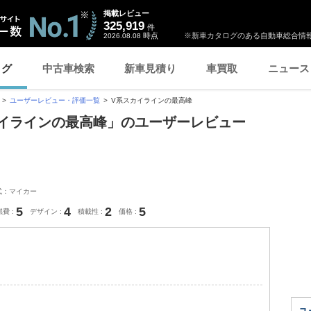
掲載レビュー
325,919
件
時点
※新車カタログのある自動車総合情報
2026.08.08
ログ
中古車検索
新車見積り
車買取
ニュース
ユーザーレビュー・評価一覧
V系スカイラインの最高峰
カイラインの最高峰」のユーザーレビュー
式：マイカー
5
4
2
5
燃費
デザイン
積載性
価格