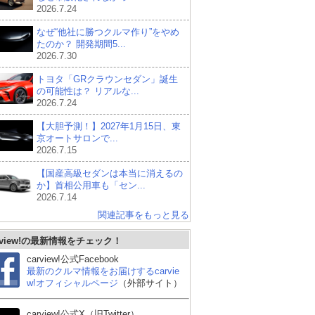
2026.7.24
なぜ“他社に勝つクルマ作り”をやめ
たのか？ 開発期間5...
2026.7.30
トヨタ「GRクラウンセダン」誕生
の可能性は？ リアルな...
2026.7.24
【大胆予測！】2027年1月15日、東
京オートサロンで...
2026.7.15
【国産高級セダンは本当に消えるの
か】首相公用車も「セン...
2026.7.14
関連記事をもっと見る
rview!の最新情報をチェック！
carview!公式Facebook
最新のクルマ情報をお届けするcarvie
w!オフィシャルページ
（外部サイト）
carview!公式X（旧Twitter）