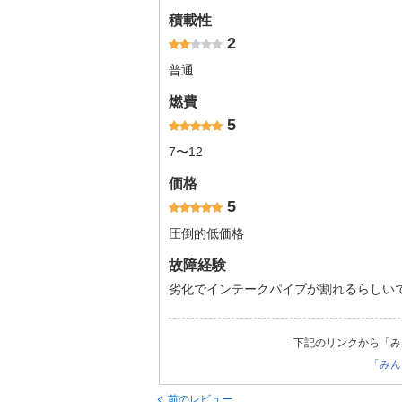
積載性
2
普通
燃費
5
7〜12
価格
5
圧倒的低価格
故障経験
劣化でインテークパイプが割れるらしい
下記のリンクから「み
「みん
前のレビュー