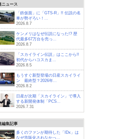
連ニュース
「鉄仮面」に「GTS-R」!! 伝説の名
車が勢ぞろい！...
2026.8.7
ケンメリはなぜ伝説になった!? 歴
代最多67万台を売っ...
2026.8.7
「スカイライン伝説」はここから!!
初代からハコスカま...
2026.8.5
もうすぐ新型登場の日産スカイライ
ン 最終型？2026年...
2026.8.2
日産が次期「スカイライン」で導入
する新開発体制「PCS...
2026.7.31
連編集記事
多くのファンが期待した「IDx」は
なぜ市販化されなかっ...