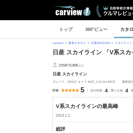
トップ
360°ビュー
カタ
carview!
新車カタログ
日産(NISSAN)
スカイライン
日産 スカイライン 「V系ス
23SKYLINE
さん
日産 スカイライン
グレード：250GT タイプ S(AT_2.5) 2013年式
乗車形
5
4
4
評価
走行性能
乗り心地
V系スカイラインの最高峰
2024.1.2
総評