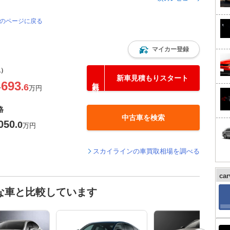
覧のページに戻る
マイカー登録
込）
新車見積もりスタート
693
.6
〜
万円
格
中古車を検索
050
.0
万円
スカイラインの車買取相場を調べる
ca
な車と比較しています