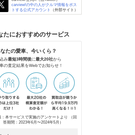
carview!の中の人がクルマ情報をポス
トする公式アカウント
（外部サイト）
リッ
スバル WRX S4
BMW 3シリーズ セダン
メ
なたにおすすめのサービス
ラ
あなたの愛車、今いくら？
込み
最短3時間後
に
最大20社
から
車の査定結果をWebでお知らせ！
1：本サービスで実施のアンケートより （回
答期間：2023年6月〜2024年5月）