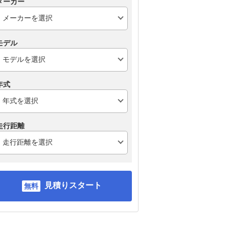
メーカー
モデル
年式
走行距離
見積りスタート