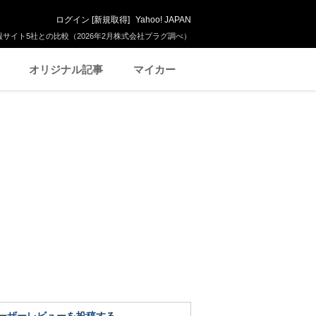
ログイン
[
新規取得
]
Yahoo! JAPAN
サイト5社との比較（2026年2月株式会社プラグ調べ）
オリジナル記事
マイカー