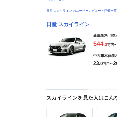
日産 スカイライン のユーザーレビュー・評価一
日産 スカイライン
新車価格
（税
544
.3
万円
中古車本体価
23
2
.0
万円
〜
スカイラインを見た人はこん