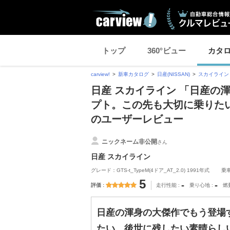
トップ
360°ビュー
カタ
carview!
新車カタログ
日産(NISSAN)
スカイライン
日産 スカイライン 「日産の
プト。この先も大切に乗りた
のユーザーレビュー
ニックネーム非公開
さん
日産 スカイライン
グレード：GTS-t_TypeM(4ドア_AT_2.0) 1991年式
乗
5
-
-
評価
走行性能
乗り心地
燃
日産の渾身の大傑作でもう登場
たい、後世に残したい素晴らし