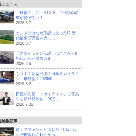
連ニュース
「鉄仮面」に「GTS-R」!! 伝説の名
車が勢ぞろい！...
2026.8.7
ケンメリはなぜ伝説になった!? 歴
代最多67万台を売っ...
2026.8.7
「スカイライン伝説」はここから!!
初代からハコスカま...
2026.8.5
もうすぐ新型登場の日産スカイライ
ン 最終型？2026年...
2026.8.2
日産が次期「スカイライン」で導入
する新開発体制「PCS...
2026.7.31
連編集記事
多くのファンが期待した「IDx」は
なぜ市販化されなかっ...