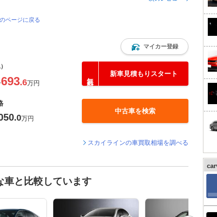
覧のページに戻る
マイカー登録
込）
新車見積もりスタート
693
.6
〜
万円
格
中古車を検索
050
.0
万円
スカイラインの車買取相場を調べる
ca
な車と比較しています