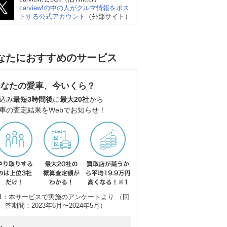
carview!の中の人がクルマ情報をポス
トする公式アカウント
（外部サイト）
ダン
レクサス ISハイブリッ
スバル WRX S4
レ
なたにおすすめのサービス
ド
ド
あなたの愛車、今いくら？
込み
最短3時間後
に
最大20社
から
車の査定結果をWebでお知らせ！
1：本サービスで実施のアンケートより （回
答期間：2023年6月〜2024年5月）