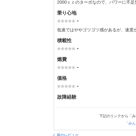
2000ｃｃのターボなので、パワーに不
乗り心地
-
低速ではややゴツゴツ感があるが、速度
積載性
-
燃費
-
価格
-
故障経験
下記のリンクから「み
「みん
前のレビュー