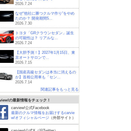
2026.7.24
なぜ“他社に勝つクルマ作り”をやめ
たのか？ 開発期間5...
2026.7.30
トヨタ「GRクラウンセダン」誕生
の可能性は？ リアルな...
2026.7.24
【大胆予測！】2027年1月15日、東
京オートサロンで...
2026.7.15
【国産高級セダンは本当に消えるの
か】首相公用車も「セン...
2026.7.14
関連記事をもっと見る
rview!の最新情報をチェック！
carview!公式Facebook
最新のクルマ情報をお届けするcarvie
w!オフィシャルページ
（外部サイト）
carview!公式X（旧Twitter）