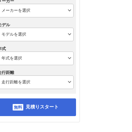
メーカー
モデル
年式
走行距離
見積りスタート