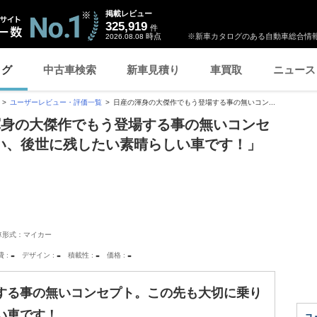
掲載レビュー
325,919
件
時点
※新車カタログのある自動車総合情報
2026.08.08
ログ
中古車検索
新車見積り
車買取
ニュース
ユーザーレビュー・評価一覧
日産の渾身の大傑作でもう登場する事の無いコン...
渾身の大傑作でもう登場する事の無いコンセ
い、後世に残したい素晴らしい車です！」
車形式：マイカー
-
-
-
-
費
デザイン
積載性
価格
する事の無いコンセプト。この先も大切に乗り
い車です！