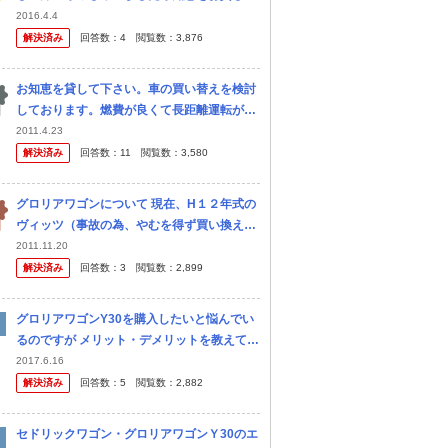
さい。 車両詳細 ・11年式 グロリアワゴン ・
2016.4.4
AT ・18万キロ ・エンジンVG20 交換済み部
解決済み
回答数：
4
閲覧数：
3,876
品 ・1年前に プ
お知恵を貸して下さい。車の買い替えを検討
しております。燃費が良くて長距離運転が
楽。経済的で故障の少ない。でも乗ってて楽
2011.4.23
しい車。そんな理想な車はあるんでしょう
解決済み
回答数：
11
閲覧数：
3,580
か？ 初めまして。 今月に結婚をしまし...
グロリアワゴンについて 現在、H１２年式の
ヴィッツ（事故の為、やむを得ず買い換えた
車です）に乗っている若者です。最近、イン
2011.11.20
ターネットの中古車情報や本屋さんの車関連
解決済み
回答数：
3
閲覧数：
2,899
の雑誌を見ていて偶然グロリアワゴ...
グロリアワゴンY30を購入したいと悩んでい
るのですが メリット・デメリットを教えてく
ださい それと気をつける点やオススメな点な
2017.6.16
どありましたらお願いします 相場価格なども
解決済み
回答数：
5
閲覧数：
2,882
教えていただけると嬉しい...
セドリックワゴン・グロリアワゴンＹ30のエ