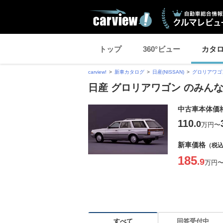
トップ
360°ビュー
カタ
carview!
新車カタログ
日産(NISSAN)
グロリアワゴ
日産 グロリアワゴン のみん
中古車本体価
110
.0
万円
〜
新車価格
（税
185
.9
万円
すべて
回答受付中