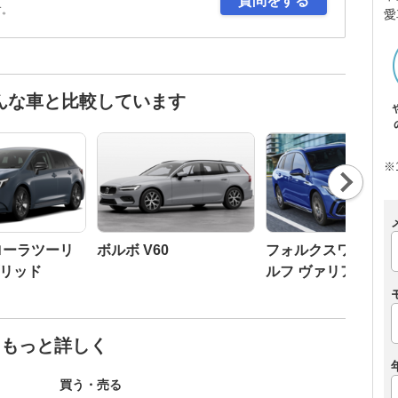
質問をする
す。
愛
んな車と比較しています
※
Nex
t
ローラツーリ
ボルボ V60
フォルクスワーゲン
リッド
ルフ ヴァリアント
てもっと詳しく
買う・売る