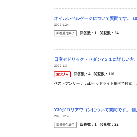
オイルレベルゲージについて質問です。 1999年式E-WY30グロリアワゴン(VG2
2026.1.24
回答数：
1
閲覧数：
34
回答受付終了
日産セドリック・セダンY３１に詳しい方、わかれば教えてください。 平成１３年式のセ
2026.1.3
回答数：
4
閲覧数：
110
解決済み
ベストアンサー：
LEDヘッドライト抵抗で検索
Y30グロリアワゴンについて質問です。 個人売買で先日購入させていただいたのですが車
2025.12.4
回答数：
1
閲覧数：
22
回答受付終了