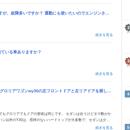
ンジンさえ壊れずに動いてくれれば他の故障はそこまで気にしません。 旧車は壊れる物と理解はしています。 そんな...
続きを見る
似ている車ありますか？
続きを見る
リアドアを探してます。 同じグロリアワゴンwy30のドアはピッタリあいますか？ また、セドリックワゴンのドアは...
バン以外のY30は、窓枠のないハードトップが大多数で、セダンは少数
続きを見る