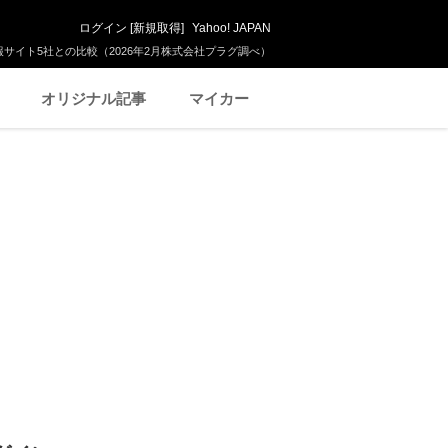
ログイン
[
新規取得
]
Yahoo! JAPAN
サイト5社との比較（2026年2月株式会社プラグ調べ）
オリジナル記事
マイカー