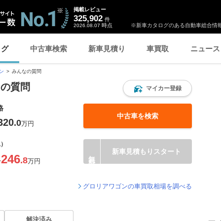
掲載レビュー
325,902
件
時点
※新車カタログのある自動車総合情報
2026.08.07
ログ
中古車検索
新車見積り
車買取
ニュース
ン
みんなの質問
なの質問
マイカー登録
格
中古車を検索
320
.0
万円
込）
新車見積もりスタート
246
.8
〜
万円
グロリアワゴンの車買取相場を調べる
解決済み