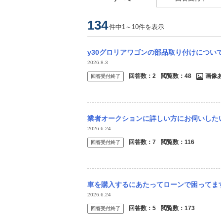
134
件中1～10件を表示
y30グロリアワゴンの部品取り付けについて質問です。 1997年式のy30グロリア
2026.8.3
回答数：
2
閲覧数：
48
画像
回答受付終了
業者オークションに詳しい方にお伺いしたいです。 自社ローン取り扱い店で希望の車を業者
2026.6.24
回答数：
7
閲覧数：
116
回答受付終了
車を購入するにあたってローンで困ってます。 まず、購入したい車体がセドリックワゴン、
2026.6.24
回答数：
5
閲覧数：
173
回答受付終了