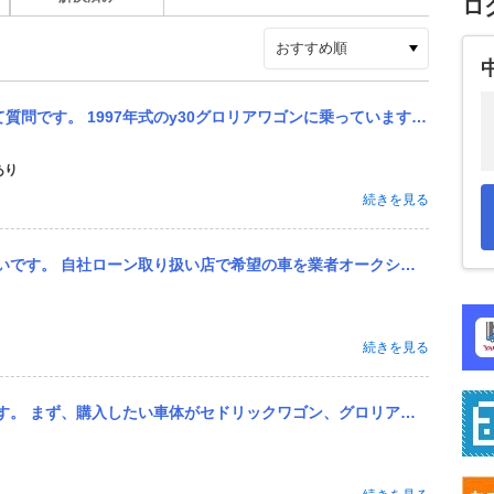
ロ
ワゴンに乗っています。 先日、フロントグリルを外してからまた付け直そうと思ったら、うまく着けることができません...
あり
続きを見る
オークションにて購入し、それを自社ローンにて購入可能とのことです。 詳しい内容は、お店としては120万円（毎...
続きを見る
グロリアワゴンです。 割と古めの車体になるので、在庫がないお店だと自社ローン通せないや探すのが厳しいと断られて...