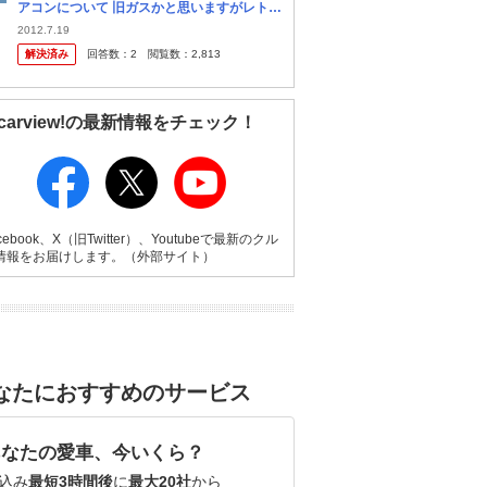
アコンについて 旧ガスかと思いますがレトロ
フィットのキットはありますでしょうか？ 日
2012.7.19
産のキットがないという話をきいて質問しま
解決済み
回答数：
2
閲覧数：
2,813
した。 ガス漏れなどにはＲ...
carview!の最新情報をチェック！
cebook、X（旧Twitter）、Youtubeで最新のクル
情報をお届けします。（外部サイト）
なたにおすすめのサービス
あなたの愛車、今いくら？
込み
最短3時間後
に
最大20社
から