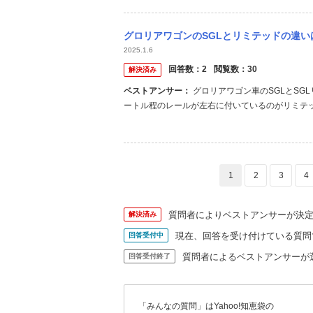
グロリアワゴンのSGLとリミテッドの違
2025.1.6
回答数：
2
閲覧数：
30
解決済み
ベストアンサー：
グロリアワゴン車のSGLとSGLリミテッドはグレードは同じです、リミテッドは自動車の屋根上に,2メ
ートル程のレールが左右に付いているのがリミテ
1
2
3
4
質問者によりベストアンサーが決
解決済み
現在、回答を受け付けている質問
回答受付中
質問者によるベストアンサーが
回答受付終了
「みんなの質問」はYahoo!知恵袋の