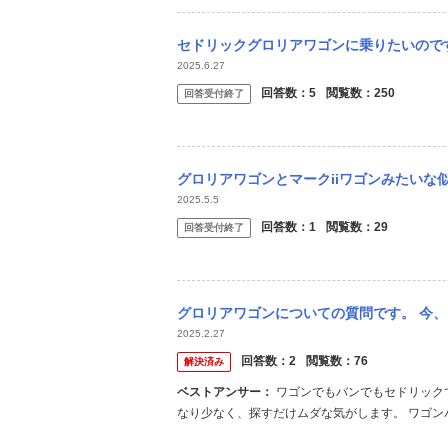
セドリックグロリアワゴンに乗りたいのですが、故障多いですか？ 通勤にも使いたいのでエ
2025.6.27
回答数：
5
閲覧数：
250
回答受付終了
グロリアワゴンとマークiiワゴンみたいな
2025.5.5
回答数：
1
閲覧数：
29
回答受付終了
グロリアワゴンについての質問です。 今、グロリアワゴンwy30の左フロントドアと左
2025.2.27
回答数：
2
閲覧数：
76
解決済み
ベストアンサー：
ワゴンでもバンでもセドリックでもグロリアでもドアの形状は同じです。 セダンは合うけどタマ数がか
なり少なく、探すだけムダな気がします。 ワゴン
派でした。