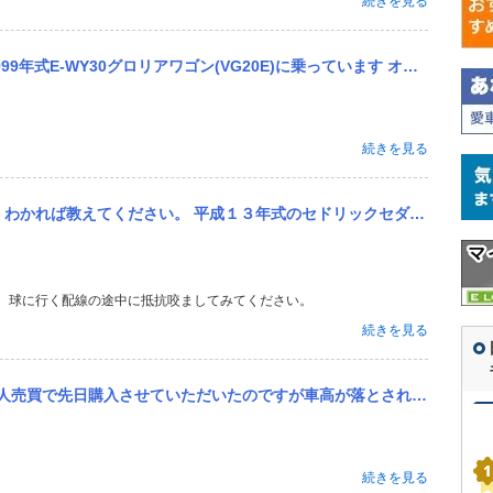
続きを見る
0E)に乗っています オイルレベルゲージが途中から千切れていてオイルの量がわかりません 色々と調べて品番(11...
続きを見る
ドリックセダンSuperCustom、５MT所有です。 このたびヘッドライトをLEDにしたところ、少々挙動がお...
し、球に行く配線の途中に抵抗咬ましてみてください。
続きを見る
高が落とされすぎていて擦ってしまうので少し車高を上げたいと思っています。 純正より20mmくらいダウンにしたい...
続きを見る