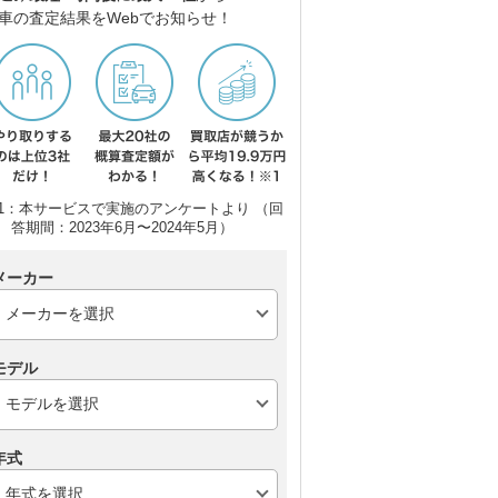
車の査定結果をWebでお知らせ！
1：本サービスで実施のアンケートより （回
答期間：2023年6月〜2024年5月）
メーカー
 ゴ
トヨタ カローラツーリ
メルセデス・ベンツ Cク
BM
ング
ラス ステーションワゴ
ン
ン
モデル
年式