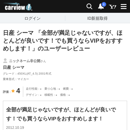
carview!
検索
通知
i
ログイン
ID新規取得
日産 シーマ 「全部が満足じゃないですが、ほ
とんどが良いです！でも買うならVIPをおすす
めします！」のユーザーレビュー
ニックネーム非公開
さん
日産 シーマ
グレード：450XL(AT_4.5) 2001年式
乗車形式：マイカー
-
-
-
4
走行性能
乗り心地
燃費
評価
-
-
-
デザイン
積載性
価格
全部が満足じゃないですが、ほとんどが良いで
す！でも買うならVIPをおすすめします！
2012.10.19