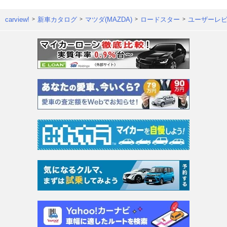
carview!
新車カタログ
マツダ(MAZDA)
ロードスター
ユーザーレ