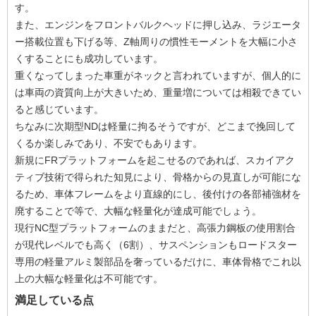
す。
また、エンジンをフロントバルクヘッドに押し込み、ラジエータ
ー搭載位置も下げる等、Z軸周りの慣性モーメントを大幅に小さ
くすることにも成功しています。
重くなってしまった車重がネックと言われていますが、個人的に
は車両の資質向上が大きいため、重量増については相殺できてい
ると感じています。
ちなみに次期型NDは軽量に拘るそうですが、どこまで挽回して
くるか楽しみであり、不安でもあります。
新規にFRプラットフォームを起こせるのであれば、スカイアク
ティブ技術で得られた知見により、骨格からの見直しが可能にな
るため、車体フレームをより直線的にし、後付けの各部補強材を
廃することで等で、大幅な軽量化が達成可能でしょう。
現行NC型プラットフォームのままだと、高張力鋼板の使用割合
が現代レベルでも高く（6割）、サスペンションもロードスター
専用の軽量アルミ製部品を奢っているだけに、車体骨格でこれ以
上の大幅な軽量化は不可能です。
満足している点