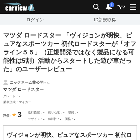
carview!
検索
通知
i
ログイン
ID新規取得
マツダ ロードスター 「ヴィジョンが明快、ピ
ュアなスポーツカー 初代ロードスターが「オフ
ライン５５」（正規開発ではなく製品になる可
能性は5割）活動からスタートした遊び車だっ
た」のユーザーレビュー
ニックネーム非公開
さん
マツダ ロードスター
グレード：-
乗車形式：マイカー
-
-
-
3
走行性能
乗り心地
燃費
評価
-
-
-
デザイン
積載性
価格
ヴィジョンが明快、ピュアなスポーツカー 初代ロ