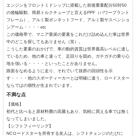
エンジンをフロントミドシップに搭載した前後重量配分50対50
の後輪駆動、簡易トルクチューブと言えるPPF（パワープラント
フレーム）、アルミ製ボンネットフード、アルミ製サスペンショ
ンアーム・・・・etc
この価格帯で、マニア垂涎の要素をこれだけ詰め込んだ車は世界
中のどこを探してもありません（笑）。
こうした要素のおかげで、車の動的資質は世界最高レベルに達し
ているため、他の車と違って、足回りを固め、ガチガチの乗り心
地を強いる・・・・といったことがありません。
路面をなめるように走り、それでいて抜群の回頭性を示
す・・・・他のスポーティーカーとは明確に違う、ロードスター
ならではの個性が生まれています。
不満な点
【価格】
初代と比べると原材料費の高騰もあり、気軽に買える車では無く
なってしまいました。
【シフトフィーリング】
NCロードスターを所有する友人は、シフトチェンジのたびに