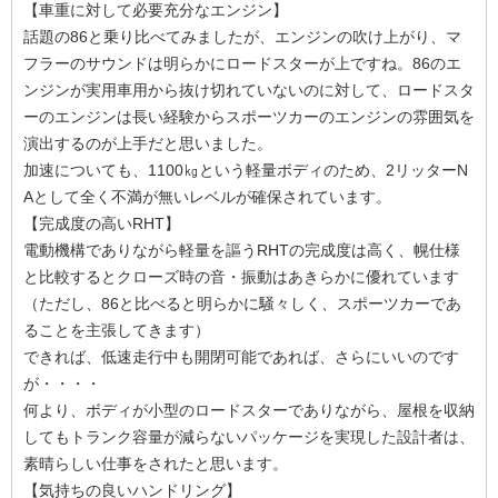
【車重に対して必要充分なエンジン】
話題の86と乗り比べてみましたが、エンジンの吹け上がり、マ
フラーのサウンドは明らかにロードスターが上ですね。86のエ
ンジンが実用車用から抜け切れていないのに対して、ロードスタ
ーのエンジンは長い経験からスポーツカーのエンジンの雰囲気を
演出するのが上手だと思いました。
加速についても、1100㎏という軽量ボディのため、2リッターN
Aとして全く不満が無いレベルが確保されています。
【完成度の高いRHT】
電動機構でありながら軽量を謳うRHTの完成度は高く、幌仕様
と比較するとクローズ時の音・振動はあきらかに優れています
（ただし、86と比べると明らかに騒々しく、スポーツカーであ
ることを主張してきます）
できれば、低速走行中も開閉可能であれば、さらにいいのです
が・・・・
何より、ボディが小型のロードスターでありながら、屋根を収納
してもトランク容量が減らないパッケージを実現した設計者は、
素晴らしい仕事をされたと思います。
【気持ちの良いハンドリング】