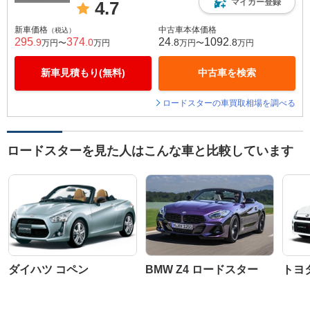
マイカー登録
4.7
新車価格
中古車本体価格
（税込）
295
374
24
1092
.9
.0
.8
.8
万円〜
万円
万円〜
万円
新車見積もり(無料)
中古車を検索
ロードスターの車買取相場を調べる
ロードスターを見た人はこんな車と比較しています
ダイハツ コペン
BMW Z4 ロードスター
トヨ