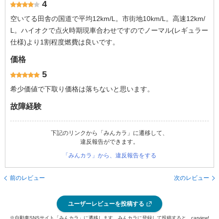
4
空いてる田舎の国道で平均12km/L。市街地10km/L。高速12km/
L。ハイオクで点火時期現車合わせですのでノーマル(レギュラー
仕様)より1割程度燃費は良いです。
価格
5
希少価値で下取り価格は落ちないと思います。
故障経験
下記のリンクから「みんカラ」に遷移して、
違反報告ができます。
「みんカラ」から、違反報告をする
前のレビュー
次のレビュー
ユーザーレビューを投稿する
※自動車SNSサイト「みんカラ」に遷移します。みんカラに登録して投稿すると、carview!