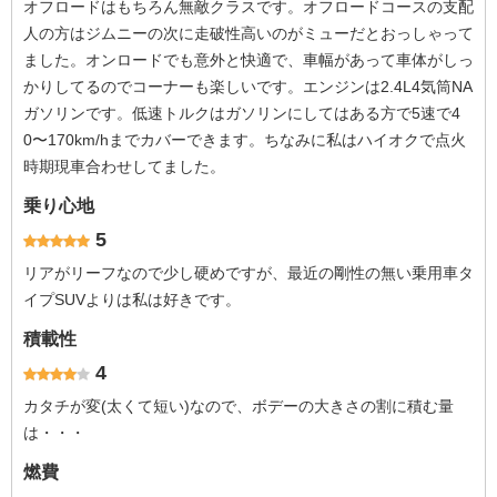
オフロードはもちろん無敵クラスです。オフロードコースの支配
人の方はジムニーの次に走破性高いのがミューだとおっしゃって
ました。オンロードでも意外と快適で、車幅があって車体がしっ
かりしてるのでコーナーも楽しいです。エンジンは2.4L4気筒NA
ガソリンです。低速トルクはガソリンにしてはある方で5速で4
0〜170km/hまでカバーできます。ちなみに私はハイオクで点火
時期現車合わせしてました。
乗り心地
5
リアがリーフなので少し硬めですが、最近の剛性の無い乗用車タ
イプSUVよりは私は好きです。
積載性
4
カタチが変(太くて短い)なので、ボデーの大きさの割に積む量
は・・・
燃費