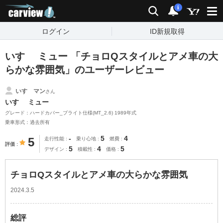
carview!
検索
通知
i
ログイン
ID新規取得
いすゞ ミュー 「チョロQスタイルとアメ車の大
らかな雰囲気」のユーザーレビュー
いすゞマン
さん
いすゞ ミュー
グレード：ハードカバー_ブライト仕様(MT_2.6) 1989年式
乗車形式：過去所有
-
5
4
5
走行性能
乗り心地
燃費
評価
5
4
5
デザイン
積載性
価格
チョロQスタイルとアメ車の大らかな雰囲気
2024.3.5
総評