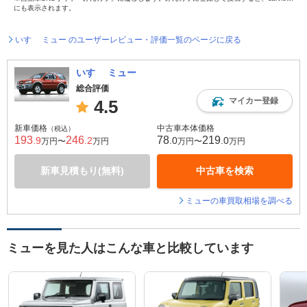
にも表示されます。
いすゞ ミュー のユーザーレビュー・評価一覧のページに戻る
いすゞ ミュー
総合評価
マイカー登録
4.5
新車価格
中古車本体価格
（税込）
193
246
78
219
.9
.2
.0
.0
万円〜
万円
万円〜
万円
新車見積もり(無料)
中古車を検索
ミューの車買取相場を調べる
ミューを見た人はこんな車と比較しています