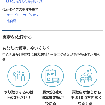
S660の買取相場を調べる
似たタイプの車種を探す
オープン・カブリオレ
軽自動車
査定を依頼する
あなたの愛車、今いくら？
申込み
最短3時間後
に
最大20社
から愛車の査定結果をWebでお知ら
せ！