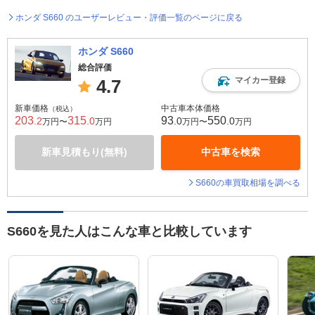
ホンダ S660 のユーザーレビュー・評価一覧のページに戻る
ホンダ S660
総合評価
マイカー登録
4.7
新車価格
中古車本体価格
（税込）
203
315
93
550
.2
.0
.0
.0
万円〜
万円
万円〜
万円
新車見積もり(無料)
中古車を検索
S660の車買取相場を調べる
S660を見た人はこんな車と比較しています