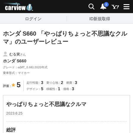
carview!
検索
通知
i
ログイン
ID新規取得
ホンダ S660 「やっぱりちょっと不思議なクル
マ」のユーザーレビュー
むる寅
さん
ホンダ S660
グレード：α(MT_0.66) 2020年式
乗車形式：マイカー
3
2
3
5
走行性能
乗り心地
燃費
評価
5
1
3
デザイン
積載性
価格
やっぱりちょっと不思議なクルマ
2023.6.25
総評