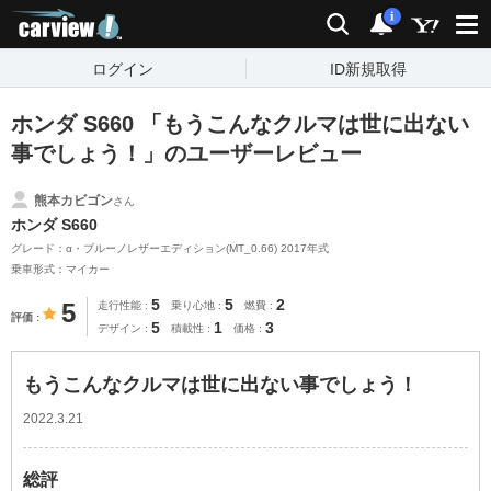
carview!
検索
通知
i
ログイン
ID新規取得
ホンダ S660 「もうこんなクルマは世に出ない
事でしょう！」のユーザーレビュー
熊本カビゴン
さん
ホンダ S660
グレード：α・ブルーノレザーエディション(MT_0.66) 2017年式
乗車形式：マイカー
5
5
2
5
走行性能
乗り心地
燃費
評価
5
1
3
デザイン
積載性
価格
もうこんなクルマは世に出ない事でしょう！
2022.3.21
総評