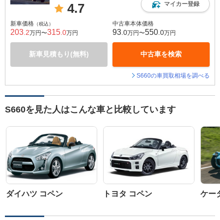
マイカー登録
4.7
新車価格
中古車本体価格
（税込）
203
315
93
550
.2
.0
.0
.0
万円〜
万円
万円〜
万円
新車見積もり(無料)
中古車を検索
S660の車買取相場を調べる
S660を見た人はこんな車と比較しています
ダイハツ コペン
トヨタ コペン
ケータ