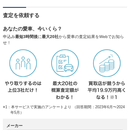
査定を依頼する
あなたの愛車、今いくら？
申込み
最短3時間後
に
最大20社
から愛車の査定結果をWebでお知ら
せ！
※1：本サービスで実施のアンケートより （回答期間：2023年6月〜2024
年5月）
メーカー