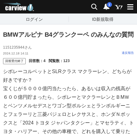
carview!
検索
通知
i
ログイン
ID新規取得
BMWアルピナ B4グランクーペ のみんなの質問
1151235944さん
違反報告
2024.12.18 14:11
回答数：
4
閲覧数：
123
回答受付終了
シボレーコルベットとSLRクラス マクラーレン、どちらが
好きですか？
宝くじが５０００億円当たったら、あるいは収入の残高が
６００億円貯まったら、シボレーとマクラーレンとＢМＷ
とベンツメルセデスとワゴン型ポルシェとランボルギーニ
とフェラーリと三菱パジェロとレクサスと、ホンダＮボッ
クスと「2024 トヨタ ジャパンタクシー」とマセラティ、ト
ヨタ・ハリアー、その他の車種で、どれを購入して乗りた