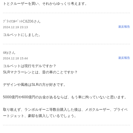
トとクルーザーを買い、それからゆっくり考えます。
ﾌﾞﾗｯｸｺﾙﾍﾞｯﾄC8Z06さん
違反報告
2024.12.19 23:13
コルベットにしました。
skyさん
違反報告
2024.12.18 15:44
コルベットは現行モデルですか？
SLRマクラーレンとは、昔の車のことですか？
デザインや風格はSLRの方が好きです。
5000億円や600億円のお金があるならば、もう車に拘っていないと思います。
取り敢えず、ランボルギーニ等数台購入した後は、メガクルーザー、プライベ
ートジェット、豪邸を購入しているでしょう。