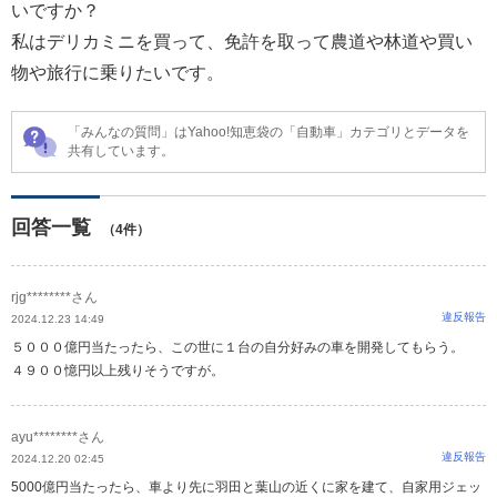
いですか？
私はデリカミニを買って、免許を取って農道や林道や買い
物や旅行に乗りたいです。
「みんなの質問」はYahoo!知恵袋の「自動車」カテゴリとデータを
共有しています。
回答一覧
（4件）
rjg********さん
違反報告
2024.12.23 14:49
５０００億円当たったら、この世に１台の自分好みの車を開発してもらう。
４９００憶円以上残りそうですが。
ayu********さん
違反報告
2024.12.20 02:45
5000億円当たったら、車より先に羽田と葉山の近くに家を建て、自家用ジェッ