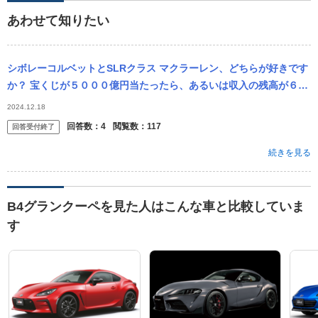
あわせて知りたい
シボレーコルベットとSLRクラス マクラーレン、どちらが好きです
か？ 宝くじが５０００億円当たったら、あるいは収入の残高が６０
０億円貯まったら、シボレーとマクラーレンとＢМＷとベンツメル
2024.12.18
セデスと...
回答数：
4
閲覧数：
117
回答受付終了
続きを見る
B4グランクーペを見た人はこんな車と比較していま
す