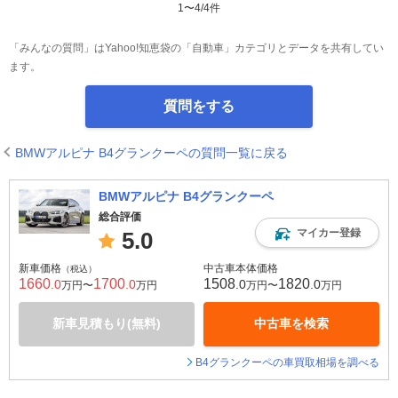
1
〜
4
/
4
件
「みんなの質問」はYahoo!知恵袋の「自動車」カテゴリとデータを共有してい
ます。
質問をする
BMWアルピナ B4グランクーペの質問一覧に戻る
BMWアルピナ B4グランクーペ
総合評価
マイカー登録
5.0
新車価格
中古車本体価格
（税込）
1660
1700
1508
1820
.0
.0
.0
.0
万円〜
万円
万円〜
万円
新車見積もり(無料)
中古車を検索
B4グランクーペの車買取相場を調べる