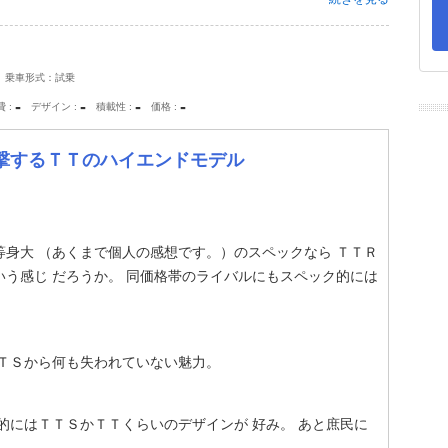
乗車形式：試乗
-
-
-
-
費
デザイン
積載性
価格
撃するＴＴのハイエンドモデル
身大 （あくまで個人の感想です。）のスペックなら ＴＴＲ
う感じ だろうか。 同価格帯のライバルにもスペック的には
ＴＴＳから何も失われていない魅力。
的にはＴＴＳかＴＴくらいのデザインが 好み。 あと庶民に