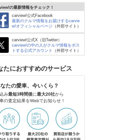
rview!の最新情報をチェック！
carview!公式Facebook
最新のクルマ情報をお届けするcarvie
w!オフィシャルページ
（外部サイト）
carview!公式X（旧Twitter）
carview!の中の人がクルマ情報をポス
トする公式アカウント
（外部サイト）
なたにおすすめのサービス
あなたの愛車、今いくら？
込み
最短3時間後
に
最大20社
から
車の査定結果をWebでお知らせ！