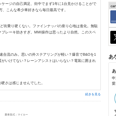
ッケージの自己満足、街中でまず1年に1台見かけることがで
ca
0万、こんな希少車好きなら毎日最高です。
ほど街乗り硬くない。ファインナッパの座り心地は進化。無駄
クブレーキ効きすぎ。MMI操作は思ったより自然。このスペ
高速合流のみ。思いの外ステアリングが軽い？爆音でB&Oを1
あ
品質がいけてない？レーンアシストはいらない？電装に囲まれ
申
の硬さは感じませんでした。
愛
続きを見る
乗車形式：マイカー