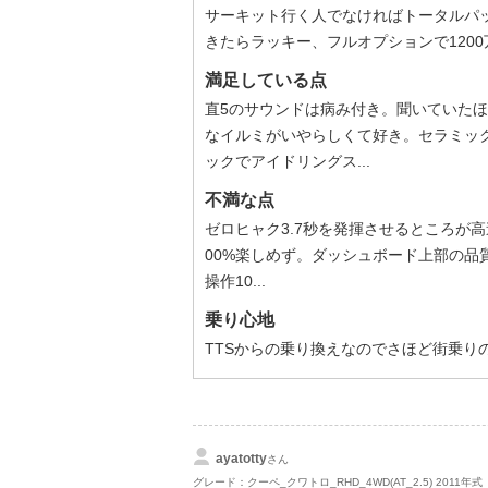
サーキット行く人でなければトータルパ
きたらラッキー、フルオプションで120
満足している点
直5のサウンドは病み付き。聞いていた
なイルミがいやらしくて好き。セラミッ
ックでアイドリングス...
不満な点
ゼロヒャク3.7秒を発揮させるところが
00%楽しめず。ダッシュボード上部の
操作10...
乗り心地
TTSからの乗り換えなのでさほど街乗り
ayatotty
さん
グレード：クーペ_クワトロ_RHD_4WD(AT_2.5) 2011年式