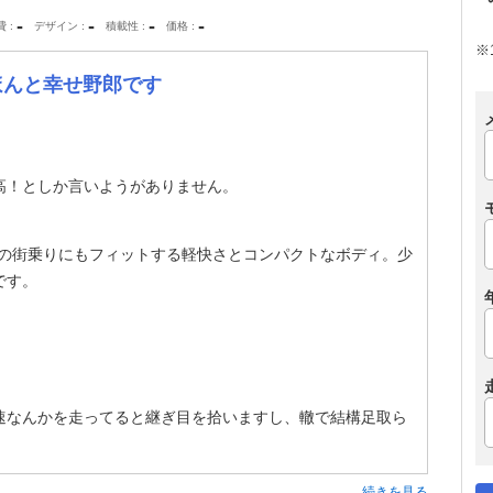
-
-
-
-
費
デザイン
積載性
価格
※
てほんと幸せ野郎です
高！としか言いようがありません。
通の街乗りにもフィットする軽快さとコンパクトなボディ。少
です。
速なんかを走ってると継ぎ目を拾いますし、轍で結構足取ら
続きを見る