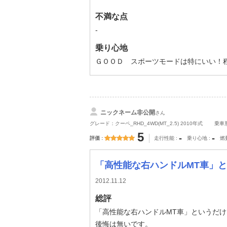
不満な点
-
乗り心地
ＧＯＯＤ スポーツモードは特にいい！
ニックネーム非公開
さん
グレード：クーペ_RHD_4WD(MT_2.5) 2010年式
乗車
5
-
-
評価
走行性能
乗り心地
燃
「高性能な右ハンドルMT車」というだけで、現
2012.11.12
総評
「高性能な右ハンドルMT車」というだ
後悔は無いです。