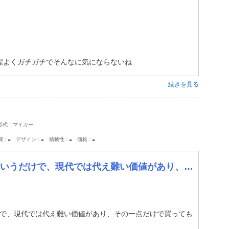
程よくガチガチでそんなに気にならないね
続きを見る
形式：マイカー
-
-
-
-
費
デザイン
積載性
価格
代では代え難い価値があり、その一点だけで買っても後悔は無いです。
けで、現代では代え難い価値があり、その一点だけで買っても