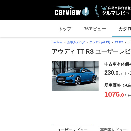
トップ
360°ビュー
カタ
carview!
新車カタログ
アウディ(AUDI)
TT RS
ユ
アウディ TT RS ユーザーレ
中古車本体価
230
.0
万円
〜
新車価格
（税
1076
.0
万
ユーザーレビュー
専門家レビュー