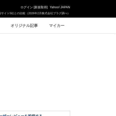
ログイン
[
新規取得
]
Yahoo! JAPAN
サイト5社との比較（2026年2月株式会社プラグ調べ）
オリジナル記事
マイカー