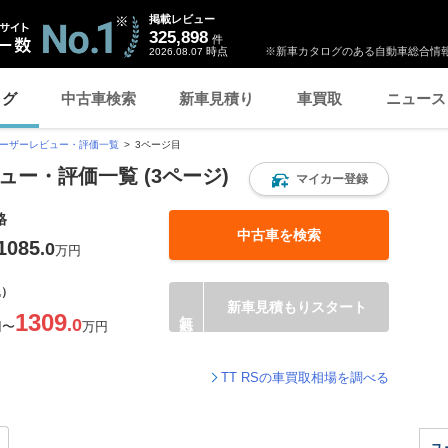
掲載レビュー
325,898
件
時点
※新車カタログのある自動車総合情報
2026.08.07
ログ
中古車検索
新車見積り
車買取
ニュース
ーザーレビュー・評価一覧
3ページ目
ビュー・評価一覧 (3ページ)
マイカー登録
格
中古車を検索
1085
.0
万円
込）
新車見積もりスタート
1309
.0
円
〜
万円
TT RSの車買取相場を調べる