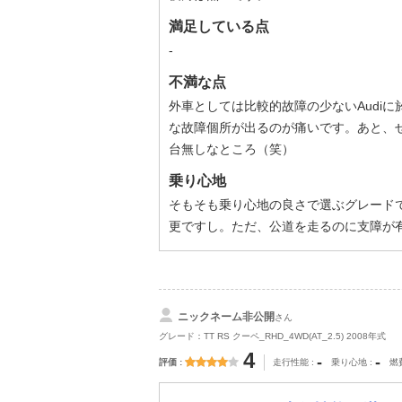
満足している点
-
不満な点
外車としては比較的故障の少ないAudi
な故障個所が出るのが痛いです。あと、
台無しなところ（笑）
乗り心地
そもそも乗り心地の良さで選ぶグレード
更ですし。ただ、公道を走るのに支障が
ニックネーム非公開
さん
グレード：TT RS クーペ_RHD_4WD(AT_2.5) 2008年式
4
-
-
評価
走行性能
乗り心地
燃