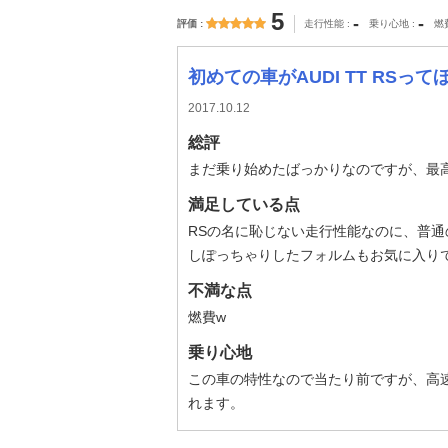
5
-
-
評価
走行性能
乗り心地
燃
初めての車がAUDI TT RSっ
2017.10.12
総評
まだ乗り始めたばっかりなのですが、最
満足している点
RSの名に恥じない走行性能なのに、普
しぽっちゃりしたフォルムもお気に入り
不満な点
燃費w
乗り心地
この車の特性なので当たり前ですが、高
れます。