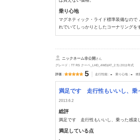
は買えない価格。
乗り心地
マグネティック・ライド標準装備なので 
れでいてしっかりとしたコーナリングを
ニックネーム非公開
さん
グレード：TT RS クーペ_LHD_4WD(AT_2.5) 2011年式
5
-
-
評価
走行性能
乗り心地
燃
満足です 走行性もいいし、乗
2013.6.2
総評
満足です 走行性もいいし、乗った感楽
満足している点
-