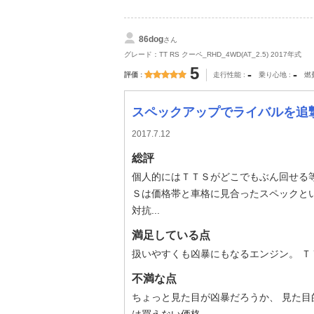
86dog
さん
グレード：TT RS クーペ_RHD_4WD(AT_2.5) 2017年式
5
-
-
評価
走行性能
乗り心地
燃
スペックアップでライバルを追
2017.7.12
総評
個人的にはＴＴＳがどこでもぶん回せる等
Ｓは価格帯と車格に見合ったスペックとい
対抗...
満足している点
扱いやすくも凶暴にもなるエンジン。 
不満な点
ちょっと見た目が凶暴だろうか、 見た目