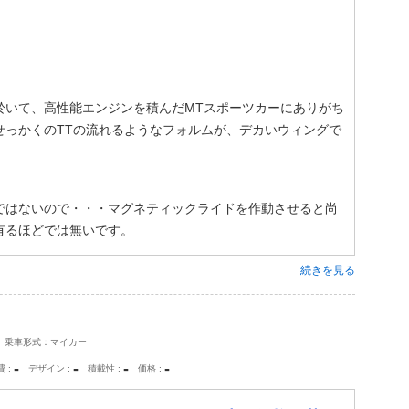
に於いて、高性能エンジンを積んだMTスポーツカーにありがち
せっかくのTTの流れるようなフォルムが、デカいウィングで
ではないので・・・マグネティックライドを作動させると尚
有るほどでは無いです。
続きを見る
乗車形式：マイカー
-
-
-
-
費
デザイン
積載性
価格