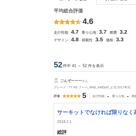
平均総合評価
4.6
4.7
3.7
3.2
走行性能
乗り心地
燃費
4.8
3.5
3.3
デザイン
積載性
価格
52
件中 41 ～ 52 件を表示
ごんぞーーー
さん
グレード：TT RS クーペ_RHD_4WD(AT_2.5) 2017年式
5
-
-
評価
走行性能
乗り心地
燃
サーキットでなければ限りなく
2018.2.1
総評