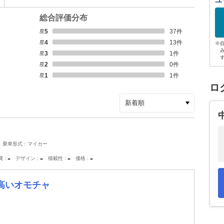
ユ
総合評価分布
星5
37
件
星4
13
件
※
星3
1
件
星2
0
件
星1
1
件
ロ
乗車形式：マイカー
-
-
-
-
費
デザイン
積載性
価格
高いオモチャ