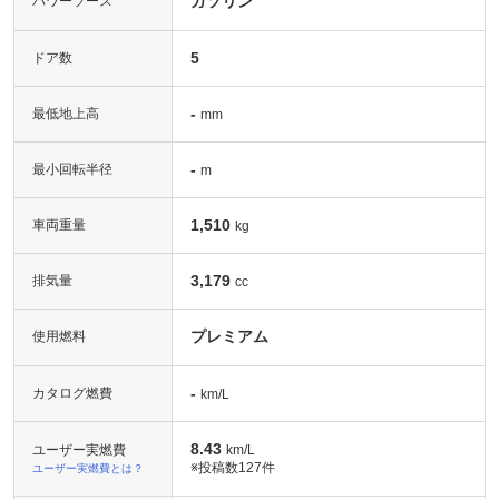
ガソリン
パワーソース
5
ドア数
-
最低地上高
mm
-
最小回転半径
m
1,510
車両重量
kg
3,179
排気量
cc
プレミアム
使用燃料
-
カタログ燃費
km/L
8.43
ユーザー実燃費
km/L
※投稿数
127件
ユーザー実燃費とは？