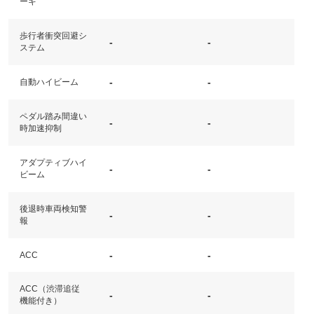
ーキ
歩行者衝突回避シ
-
-
ステム
-
-
自動ハイビーム
ペダル踏み間違い
-
-
時加速抑制
アダプティブハイ
-
-
ビーム
後退時車両検知警
-
-
報
-
-
ACC
ACC（渋滞追従
-
-
機能付き）