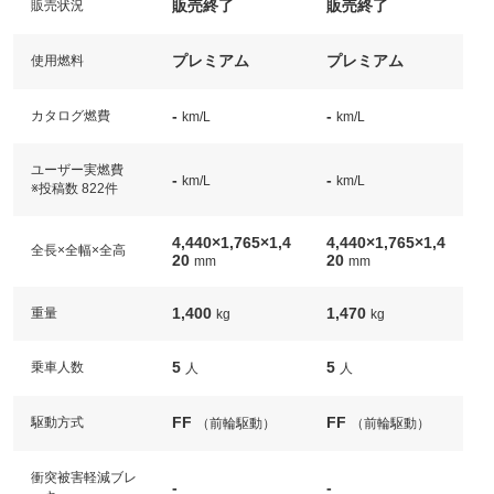
販売終了
販売終了
販売状況
プレミアム
プレミアム
使用燃料
-
-
カタログ燃費
km/L
km/L
ユーザー実燃費
-
-
km/L
km/L
※投稿数 822件
4,440×1,765×1,4
4,440×1,765×1,4
全長×全幅×全高
20
20
mm
mm
1,400
1,470
重量
kg
kg
5
5
乗車人数
人
人
FF
FF
駆動方式
（前輪駆動）
（前輪駆動）
衝突被害軽減ブレ
-
-