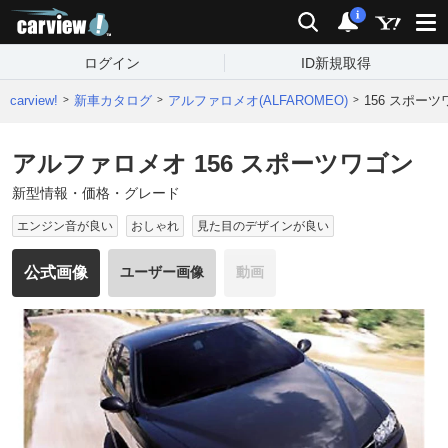
carview!
検索
通知
i
ログイン
ID新規取得
carview!
新車カタログ
アルファロメオ(ALFAROMEO)
156 スポー
アルファロメオ 156 スポーツワゴン
新型情報・価格・グレード
エンジン音が良い
おしゃれ
見た目のデザインが良い
公式画像
ユーザー画像
動画