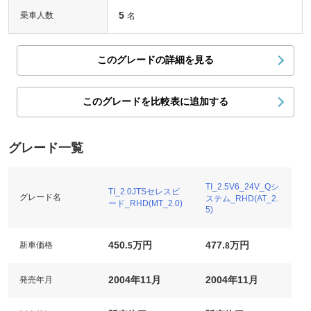
5
乗車人数
名
このグレードの詳細を見る
このグレードを比較表に追加する
グレード一覧
TI_2.5V6_24V_Qシ
TI_2.0JTSセレスピ
グレード名
ステム_RHD(AT_2.
ード_RHD(MT_2.0)
5)
450.
万円
477.
万円
新車価格
5
8
2004年11月
2004年11月
発売年月