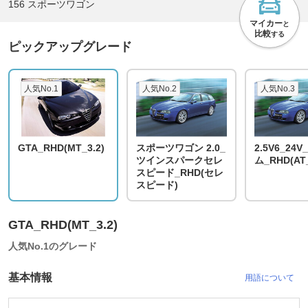
156 スポーツワゴン
マイカー
と
比較
する
ピックアップグレード
人気No.1
人気No.2
人気No.3
GTA_RHD(MT_3.2)
スポーツワゴン 2.0_
2.5V6_24
ツインスパークセレ
ム_RHD(AT_
スピード_RHD(セレ
スピード)
GTA_RHD(MT_3.2)
人気No.1のグレード
基本情報
用語について