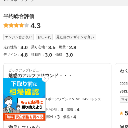
平均総合評価
4.3
エンジン音が良い
おしゃれ
見た目のデザインが良い
4.0
3.5
2.8
走行性能：
乗り心地：
燃費：
4.8
3.0
3.0
デザイン：
積載性：
価格：
ピックアップレビュー
わ
魅惑のアルファサウンド・・・
2025.8.3
2025
だぶはちさん
v6
グレード：
スポーツワゴン 2.5_V6_24V_Q-システ
マイカー
マ
ム_RHD(Qシステム) 2000年式
5
4
4
走行性能：
乗り心地：
燃費：
5
5
3
4
デザイン：
積載性：
価格：
満足している点
満