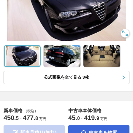
公式画像を全て見る
3
枚
新車価格
中古車本体価格
（税込）
450
477
45
419
.
.
.
.
5
8
0
9
～
万円
～
万円
新車見積り(無料)
中古車を検索