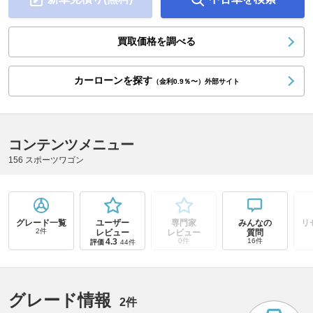
買取価格を調べる
カーローンを探す
（金利0.9％〜）外部サイト
コンテンツメニュー
156 スポーツワゴン
グレード一覧
ユーザー
専門家
みんなの
リ
2件
レビュー
レビュー
質問
4.3
0件
16件
評価
44件
グレード情報
2件